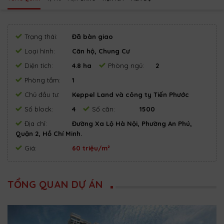
Trạng thái:
Đã bàn giao
Loại hình:
Căn hộ, Chung Cư
Diện tích:
4.8 ha
Phòng ngủ:
2
Phòng tắm:
1
Chủ đầu tư:
Keppel Land và công ty Tiến Phước
Số block:
4
Số căn:
1500
Địa chỉ:
Đường Xa Lộ Hà Nội, Phường An Phú,
Quận 2, Hồ Chí Minh.
Giá:
60 triệu/m²
TỔNG QUAN DỰ ÁN