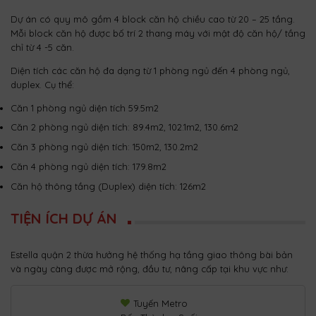
Dự án có quy mô gồm 4 block căn hộ chiều cao từ 20 – 25 tầng.
Mỗi block căn hộ được bố trí 2 thang máy với mật độ căn hộ/ tầng
chỉ từ 4 -5 căn.
Diện tích các căn hộ đa dạng từ 1 phòng ngủ đến 4 phòng ngủ,
duplex. Cụ thể:
Căn 1 phòng ngủ diện tích 59.5m2
Căn 2 phòng ngủ diện tích: 89.4m2, 102.1m2, 130.6m2
Căn 3 phòng ngủ diện tích: 150m2, 130.2m2
Căn 4 phòng ngủ diện tích: 179.8m2
Căn hộ thông tầng (Duplex) diện tích: 126m2
TIỆN ÍCH DỰ ÁN
Estella quận 2 thừa hưởng hệ thống hạ tầng giao thông bài bản
và ngày càng được mở rộng, đầu tư, nâng cấp tại khu vực như:
Tuyến Metro