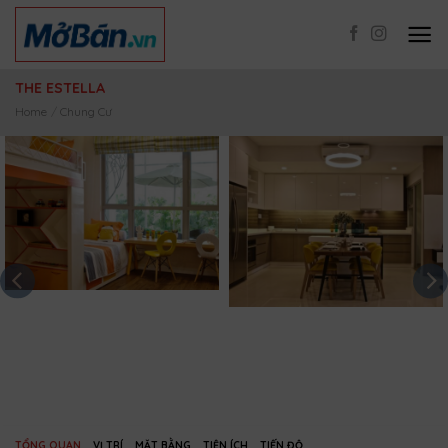
Skip
to
content
THE ESTELLA
Home
/
Chung Cư
TỔNG QUAN
VỊ TRÍ
MẶT BẰNG
TIỆN ÍCH
TIẾN ĐỘ