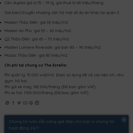
Căn duplex giá từ 15 – 19 tỷ, giá thuê từ 65 triệu/tháng
Giá bán/chuyển nhượng căn hộ một số dự án khác tại quận 2:
Masteri Thảo Điền: giá 55 triệu/m2.
Masteri An Phú: giá 55 – 60 triệu/m2.
Q2 Thảo Điền: giá 65 – 70 triệu/m2.
Masteri Lumiere Riverside: giá bán 80 – 90 triệu/m2.
Mozac Thảo Điền: giá 80 triệu/m2.
Chi phí tại chung cư The Estella:
Phí quản lý: 15.000 vnđ/m2. Được sử dụng tất cả các tiện ích, như
gym, hồ bơi…
Phí gửi xe máy: 165.000/tháng (Đã bao gồm VAT)
Phí xe hơi: 1.100.000/tháng (Đã bao gồm VAT)
x
Chúng tôi luôn sẵn sàng giải đáp cho bạn vì chúng tôi
hoạt động 24/7