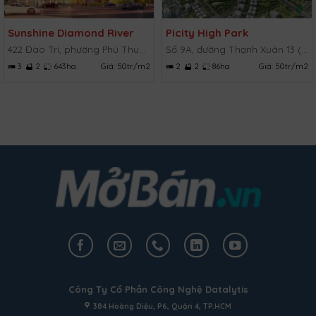
Sunshine Diamond River
Picity High Park
422 Đào Trí, phường Phú Thuận, Quận 7, TP.HCM
Số 9A, đường Thạnh Xuân 13 (TX 13), Thạnh Xuân, Quận 12, TP.HCM
3
2
643ha
Giá:
50tr/m2
2
2
86ha
Giá:
50tr/m2
Công Ty Cổ Phần Công Nghệ Datalytis
384 Hoàng Diệu, P6, Quận 4, TP.HCM