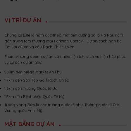
VỊ TRÍ DỰ ÁN
Chung cư Estella nằm dọc theo mặt tiền đường xa lộ Hà Nội, nằm
gần trung tâm thương mại Parkson Cantavil. Dự án cách ngã ba
Cát Lái 600m và cầu Rạch Chiếc 1,6km.
Phạm vi xung quanh dự án có nhiều tiện ích, dịch vụ hiện hữu phục
vụ cư dân dự án như:
500m đến Mega Market An Phú
1,7km đến Sân Tập Golf Rạch Chiếc
1,6km đến Trường Quốc tế Úc
1,5km đến Bệnh Viện Quốc Tế Mỹ
Trong vòng 2km là các trường quốc tế như: Trường quốc tế Đức,
Vương quốc Anh, Mỹ…
MẶT BẰNG DỰ ÁN