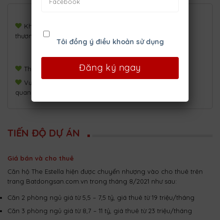
Hồ bơi lớn 600-
Khu trung tâm
700m2, được
thương mại 5 tầng
trang bị Jacuzzi
Tôi đồng ý điều khoản sử dụng
Đường dạo bộ
bên trong dự án
Thác nước
dài 400m
Vườn cảnh
quan trên cao
TIẾN ĐỘ DỰ ÁN
Giá bán và cho thuê
Căn hộ The Estella hiện được chuyển nhượng vào cho thuê trên
trang Batdongsan.com.vn trong tháng 8/2021 như sau:
Căn 2 phòng ngủ giá từ 5,5 – 7,5 tỷ, giá thuê từ 19 triệu/tháng
Căn 3 phòng ngủ giá từ 8,7 – 11 tỷ, giá thuê từ 23 triệu/tháng