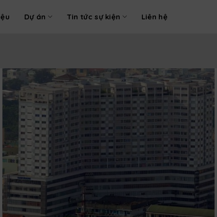
iệu
Dự án
Tin tức sự kiện
Liên hệ