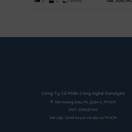
 cập nhật
3
2
643ha
Giá:
50tr/m
Công Ty Cổ Phần Công Nghệ Datalytis
384 Hoàng Diệu, P6, Quận 4, TP.HCM
MST: 0315631760
Nơi cấp: Sở kế hoạch và đầu tư TP.HCM