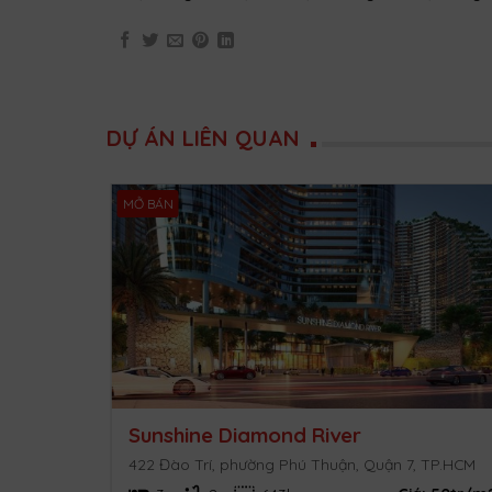
DỰ ÁN LIÊN QUAN
MỞ BÁN
Sunshine Diamond River
. HCM
422 Đào Trí, phường Phú Thuận, Quận 7, TP.HCM