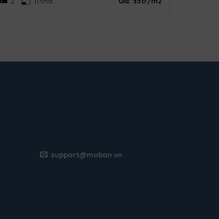
2
11.5ha
Giá:
35tr/m2
support@moban.vn