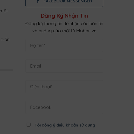
FACEBOOK MESSENGER
 môi
Đăng Ký Nhận Tin
Đăng ký thông tin để nhận các bản tin
và quảng cáo mới từ Moban.vn
 trần
Tôi đồng ý điều khoản sử dụng