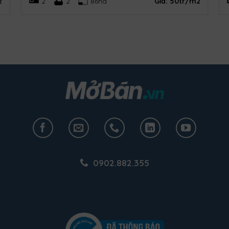
2
2
2
86ha
Giá:
50tr/m2
0902.882.355