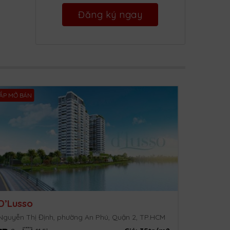
ẮP MỞ BÁN
D’Lusso
Nguyễn Thị Định, phường An Phú, Quận 2, TP.HCM