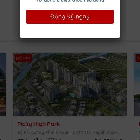
Tôi đồng ý điều khoản sử dụng
MỞ BÁN
S
Picity High Park
Số 9A, đường Thạnh Xuân 13 (TX 13), Thạnh Xuân, Quận 12, TP.HCM