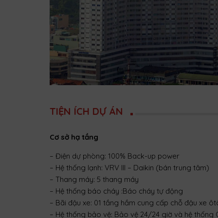
TIỆN ÍCH DỰ ÁN
Cơ sở hạ tầng
– Điện dự phòng: 100% Back-up power
– Hệ thống lạnh: VRV III – Daikin (bán trung tâm)
– Thang máy: 5 thang máy
– Hệ thống báo cháy :Báo cháy tự động
– Bãi đậu xe: 01 tầng hầm cung cấp chỗ đậu xe ô
– Hệ thống bảo vệ: Bảo vệ 24/24 giờ và hệ thống