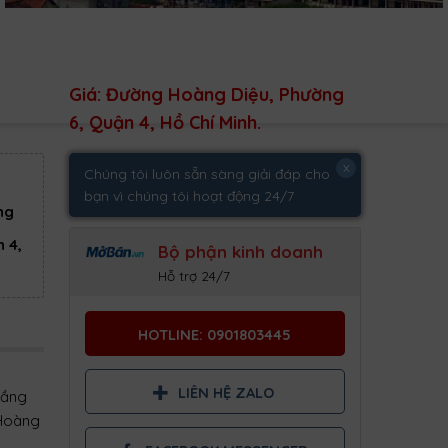
Giá: Đường Hoàng Diệu, Phường
6, Quận 4, Hồ Chí Minh.
x
Chúng tôi luôn sẵn sàng giải đáp cho
bạn vì chúng tôi hoạt động 24/7
ng
 4,
Bộ phận kinh doanh
Hỗ trợ 24/7
HOTLINE: 0901803445
LIÊN HỆ ZALO
tầng
 Hoàng