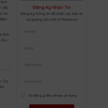
khách
Đăng Ký Nhận Tin
rí đắc
là dự
Đăng ký thông tin để nhận các bản tin
 điểm
và quảng cáo mới từ Moban.vn
 tích
h cho
n. Dự
iểm
Tôi đồng ý điều khoản sử dụng