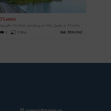
D’Lusso
Nguyễn Thị Định, phường An Phú, Quận 2, TP.HCM
2
11.5ha
Giá:
35tr/m2
support@moban.vn