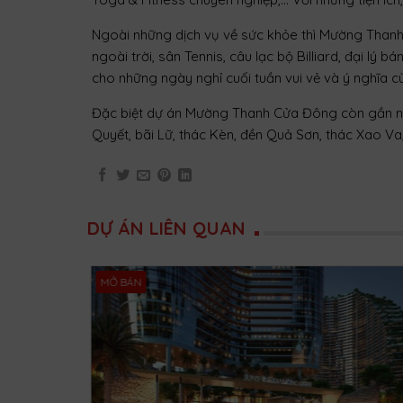
Ngoài những dịch vụ về sức khỏe thì Mường Thanh 
ngoài trời, sân Tennis, câu lạc bộ Billiard, đại lý
cho những ngày nghỉ cuối tuần vui vẻ và ý nghĩa c
Đặc biệt dự án Mường Thanh Cửa Đông còn gần nhiều
Quyết, bãi Lữ, thác Kèn, đền Quả Sơn, thác Xao V
DỰ ÁN LIÊN QUAN
MỞ BÁN