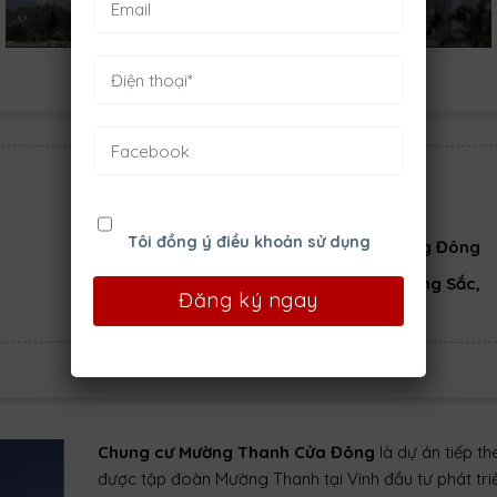
Loại hình:
Chung Cư
Phòng ngủ:
3
Tôi đồng ý điều khoản sử dụng
Chủ đầu tư:
Công ty CP Dầu khí Phương Đông
Địa chỉ:
Số 167 đường Nguyễn Phong Sắc,
phường Hưng Dũng, TP. Vinh, Nghệ An
Chung cư Mường Thanh Cửa Đông
là dự án tiếp th
được tập đoàn Mường Thanh tại Vinh đầu tư phát tri