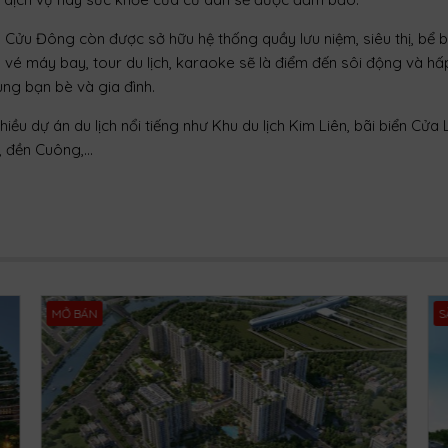
Cửu Đông còn được sở hữu hệ thống quầy lưu niệm, siêu thị, bể b
 bán vé máy bay, tour du lịch, karaoke sẽ là điểm đến sôi động và h
ùng bạn bè và gia đình.
 dự án du lịch nổi tiếng như Khu du lịch Kim Liên, bãi biển Cửa L
a, đền Cuông,…
MỞ BÁN
S