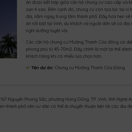
án được kết hợp giữa căn hộ chung cư cao cấp và 
sạn 4 sao. Bên cạnh đó, chung cư còn tọa lạc tại vị t
địa, nằm ngay trung tâm thành phố. Đây hứa hẹn sẽ 
án nổi bật tại Vinh, du khách và người dân sẽ có địa
nghỉ dưỡng tuyệt vời.
Các căn hộ chung cư Mường Thanh Cửa đông có diện
phong phú từ 45-70m2. Đây chính là một lợi thế dàn
khách hàng khi có nhiều lựa chọn hơn.
Tên dự án:
Chung cư Mường Thanh Cửa Đông
Chủ đầu tư
: Công ty CP Dầu khí Phương Đông
Diện tích:
4.7 ha
Diện tích căn hộ
: 45 – 70 m2
ố 167 Nguyến Phong Sắc, phường Hưng Dũng, TP. Vinh, tỉnh Nghệ A
 thành phố nên cư dân có thể di chuyển thuận tiện tới các địa đ
Quy mô:
chung cư cao cấp và khách sạn