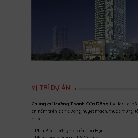
VỊ TRÍ DỰ ÁN
Chung cư Mường Thanh Cửa Đông
tọa lạc tại s
án nằm trên con đường huyết mạch, thuộc trung tâm
khác.
– Phía Bắc hướng ra biển Cửa Hội
– Phía Nam hướng ra hồ Goong