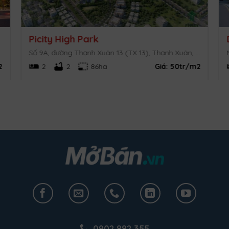
Picity High Park
Số 9A, đường Thạnh Xuân 13 (TX 13), Thạnh Xuân, Quận 12, TP.HCM
2
2
2
86ha
Giá:
50tr/m2
0902.882.355