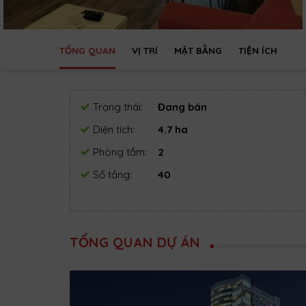
TỔNG QUAN
VỊ TRÍ
MẶT BẰNG
TIỆN ÍCH
Trạng thái:
Đang bán
Diện tích:
4.7 ha
Phòng tắm:
2
Số tầng:
40
TỔNG QUAN DỰ ÁN