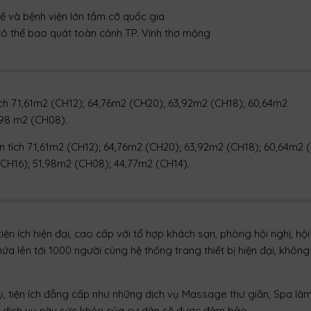
tế và bệnh viện lớn tầm cỡ quốc gia
có thể bao quát toàn cảnh TP. Vinh thơ mộng
tích 71,61m2 (CH12); 64,76m2 (CH20); 63,92m2 (CH18); 60,64m2
,98 m2 (CH08).
ện tích 71,61m2 (CH12); 64,76m2 (CH20); 63,92m2 (CH18); 60,64m2 
CH16); 51,98m2 (CH08); 44,77m2 (CH14).
iện ích hiện đại, cao cấp với tổ hợp khách sạn, phòng hội nghị, hộ
chứa lên tới 1000 người cùng hệ thống trang thiết bị hiện đại, không
ụ, tiện ích đẳng cấp như những dịch vụ Massage thư giãn, Spa làm
h, dịch vụ này sức khỏe của cư dân sẽ được đảm bảo.