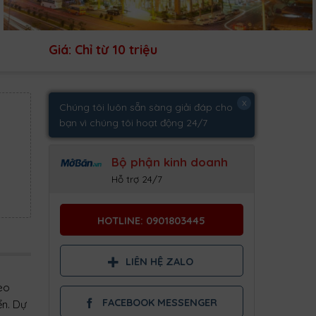
Giá: Chỉ từ 10 triệu
x
Chúng tôi luôn sẵn sàng giải đáp cho
bạn vì chúng tôi hoạt động 24/7
Bộ phận kinh doanh
Hỗ trợ 24/7
HOTLINE: 0901803445
LIÊN HỆ ZALO
eo
FACEBOOK MESSENGER
ển. Dự