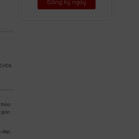
(CH04,
i thảo
 gian
 đẹp,