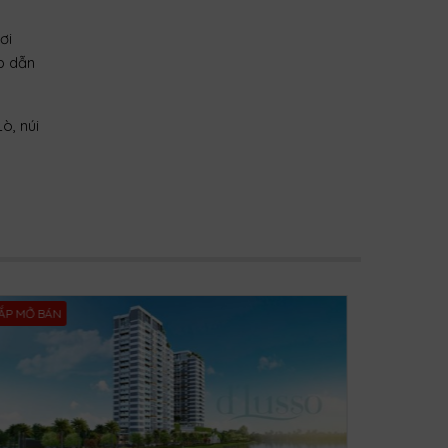
ơi
ấp dẫn
ò, núi
ẮP MỞ BÁN