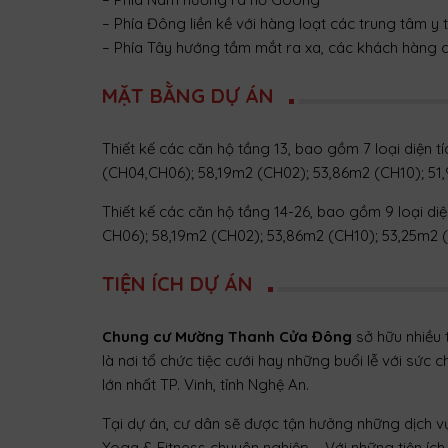
– Phía Đông liền kề với hàng loạt các trung tâm y 
– Phía Tây hướng tầm mắt ra xa, các khách hàng 
MẶT BẰNG DỰ ÁN
Thiết kế các căn hộ tầng 13, bao gồm 7 loại diện 
(CH04,CH06); 58,19m2 (CH02); 53,86m2 (CH10); 51
Thiết kế các căn hộ tầng 14-26, bao gồm 9 loại di
CH06); 58,19m2 (CH02); 53,86m2 (CH10); 53,25m2 (
TIỆN ÍCH DỰ ÁN
Chung cư Mường Thanh Cửa Đông
sở hữu nhiều t
là nơi tổ chức tiệc cưới hay những buổi lễ với sức 
lớn nhất TP. Vinh, tỉnh Nghệ An.
Tại dự án, cư dân sẽ được tận hưởng những dịch v
Yoga & Fitness chuyên nghiệp,… Với những tiện íc