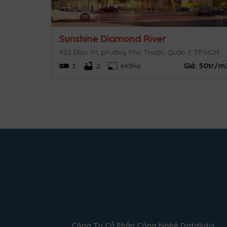
Sunshine Diamond River
. HCM
422 Đào Trí, phường Phú Thuận, Quận 7, TP.HCM
 cập nhật
3
2
643ha
Giá:
50tr/m
Công Ty Cổ Phần Công Nghệ Datalytis