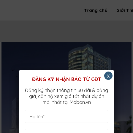
Trang chủ
Giới Th
x
ĐĂNG KÝ NHẬN BÁO TỪ CĐT
Đăng ký nhận thông tin ưu đãi & bảng
giá, căn hộ xem giá tốt nhất dự án
mới nhất tại Moban.vn