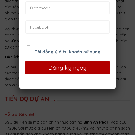
được thiết kế để lấy gió tự nhiên, giảm bớt sự tù túng, ngột ngạt
của sảnh. Mảng xanh được bố trí ở mọi nơi trong dự án, tạo ra
những không gian thoáng mát hòa nhập với thiên nhiên, sự thư
giãn thoải mái sau những ngày làm việc mệt mỏi.
Với thiết kế hiện đại, không gian mở, tất cả các căn hộ đều có ban
công, view sông thông thoáng và dịch vụ tiện ích đẳng cấp, căn
hộ
Bình An Pearl
chắc chắn sẽ
đảm bảo cuộc sống tiện nghi của
cư dân tại đây.
Tôi đồng ý điều khoản sử dụng
Tiện ích ngoại khu:
Sở hữu vị trí tuyệt đẹp tại quận 2, căn hộ
Bình An Pearl
rất thuận
tiện trong việc di chuyển đến các vùng lân cận. Cơ sở hạ tầng
được đầu tư đồng bộ sẽ tạo điều kiện tốt nhất cho cư dân nơi đây
“an cư lập nghiệp”.
TIẾN ĐỘ DỰ ÁN
Hỗ trợ tài chính
SSG dự kiến sẽ mở bán chính thức căn hộ
Bình An Pearl
vào quý
III/2016 với mức giá dự kiến chỉ từ 30 triệu/m2 với những chính sách
ưu đãi hấp dẫn cho khách hàng cùng với phương thức thanh toán