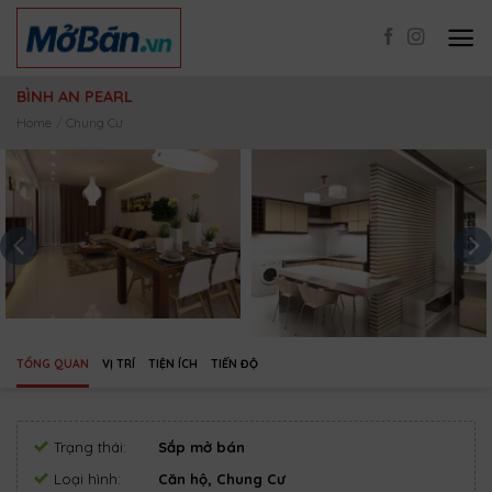
Skip
to
content
BÌNH AN PEARL
Home
/
Chung Cư
TỔNG QUAN
VỊ TRÍ
TIỆN ÍCH
TIẾN ĐỘ
Trạng thái:
Sắp mở bán
Loại hình:
Căn hộ, Chung Cư