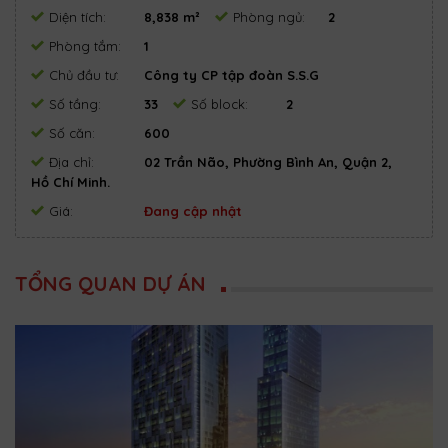
Diện tích:
8,838 m²
Phòng ngủ:
2
Phòng tắm:
1
Chủ đầu tư:
Công ty CP tập đoàn S.S.G
Số tầng:
33
Số block:
2
Số căn:
600
Địa chỉ:
02 Trần Não, Phường Bình An, Quận 2,
Hồ Chí Minh.
Giá:
Đang cập nhật
TỔNG QUAN DỰ ÁN