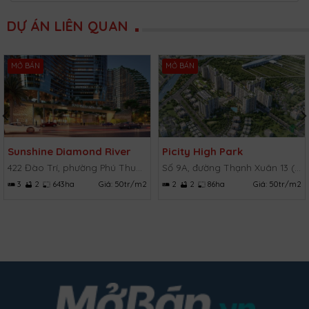
DỰ ÁN LIÊN QUAN
MỞ BÁN
MỞ BÁN
Sunshine Diamond River
Picity High Park
422 Đào Trí, phường Phú Thuận, Quận 7, TP.HCM
Số 9A, đường Thạnh Xuân 13 (TX 13), Thạnh Xuân, Quận 12, TP.HCM
3
2
643ha
Giá:
50tr/m2
2
2
86ha
Giá:
50tr/m2