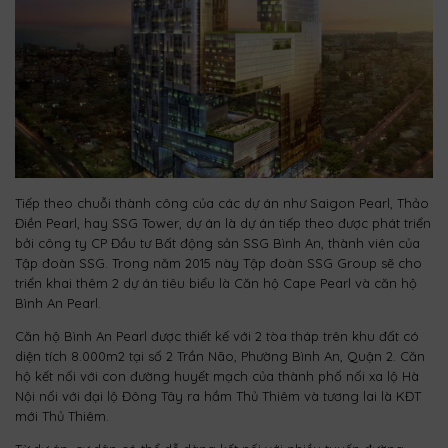
Tiếp theo chuỗi thành công của các dự án như Saigon Pearl, Thảo
Điền Pearl, hay SSG Tower, dự án là dự án tiếp theo được phát triển
bởi công ty CP Đầu tư Bất động sản SSG Bình An, thành viên của
Tập đoàn SSG. Trong năm 2015 này Tập đoàn SSG Group sẽ cho
triển khai thêm 2 dự án tiêu biểu là Căn hộ Cape Pearl và căn hộ
Bình An Pearl.
Căn hộ Bình An Pearl được thiết kế với 2 tòa tháp trên khu đất có
diện tích 8.000m2 tại số 2 Trần Não, Phường Bình An, Quận 2. Căn
hộ kết nối với con đường huyết mạch của thành phố nối xa lộ Hà
Nội nối với đại lộ Đông Tây ra hầm Thủ Thiêm và tương lai là KĐT
mới Thủ Thiêm.