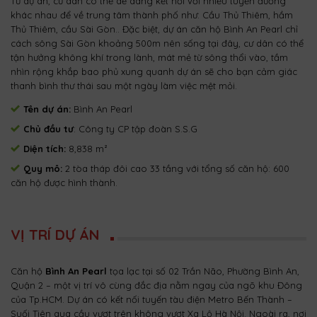
Từ dự án, cư dân có thể dễ dàng kết nối với nhiều tuyến đường
khác nhau để về trung tâm thành phố như: Cầu Thủ Thiêm, hầm
Thủ Thiêm, cầu Sài Gòn.. Đặc biệt, dự án căn hộ Bình An Pearl chỉ
cách sông Sài Gòn khoảng 500m nên sống tại đây, cư dân có thể
tận hưởng không khí trong lành, mát mẻ từ sông thổi vào, tầm
nhìn rộng khắp bao phủ xung quanh dự án sẽ cho bạn cảm giác
thanh bình thư thái sau một ngày làm việc mệt mỏi.
Tên dự án:
Bình An Pearl
Chủ đầu tư
: Công ty CP tập đoàn S.S.G
Diện tích:
8,838 m²
Quy mô:
2 tòa tháp đôi cao 33 tầng với tổng số căn hộ: 600
căn hộ được hình thành.
VỊ TRÍ DỰ ÁN
Căn hộ
Bình An Pearl
tọa lạc tại số 02 Trần Não, Phường Bình An,
Quận 2 – một vị trí vô cùng đắc địa nằm ngay của ngõ khu Đông
của Tp.HCM. Dự án có kết nối tuyến tàu điện Metro Bến Thành –
Suối Tiên qua cầu vượt trên không vượt Xa Lộ Hà Nội. Ngoài ra, nơi