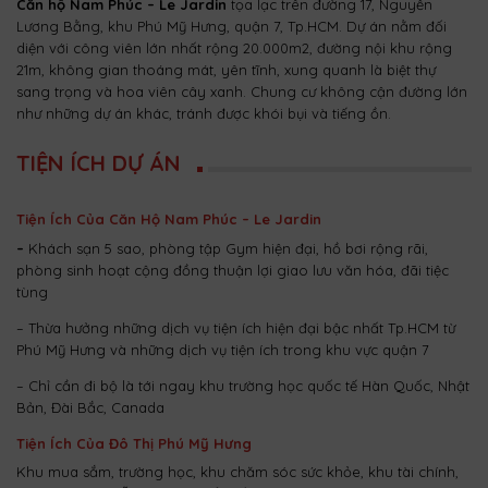
Căn hộ Nam Phúc – Le Jardin
tọa lạc trên đường 17, Nguyễn
Lương Bằng, khu Phú Mỹ Hưng, quận 7, Tp.HCM. Dự án nằm đối
diện với công viên lớn nhất rộng 20.000m2, đường nội khu rộng
21m, không gian thoáng mát, yên tĩnh, xung quanh là biệt thự
sang trọng và hoa viên cây xanh. Chung cư không cận đường lớn
như những dự án khác, tránh được khói bụi và tiếng ồn.
TIỆN ÍCH DỰ ÁN
Tiện Ích Của Căn Hộ Nam Phúc – Le Jardin
–
Khách sạn 5 sao, phòng tập Gym hiện đại, hồ bơi rộng rãi,
phòng sinh hoạt cộng đồng thuận lợi giao lưu văn hóa, đãi tiệc
tùng
– Thừa hưởng những dịch vụ tiện ích hiện đại bậc nhất Tp.HCM từ
Phú Mỹ Hưng và những dịch vụ tiện ích trong khu vực quận 7
– Chỉ cần đi bộ là tới ngay khu trường học quốc tế Hàn Quốc, Nhật
Bản, Đài Bắc, Canada
Tiện Ích Của Đô Thị Phú Mỹ Hưng
Khu mua sắm, trường học, khu chăm sóc sức khỏe, khu tài chính,