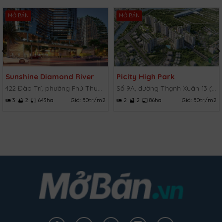
MỞ BÁN
MỞ BÁN
Sunshine Diamond River
Picity High Park
422 Đào Trí, phường Phú Thuận, Quận 7, TP.HCM
Số 9A, đường Thạnh Xuân 13 (TX 13), Thạnh Xuân, Quận 12, TP.HCM
3
2
643ha
Giá:
50tr/m2
2
2
86ha
Giá:
50tr/m2