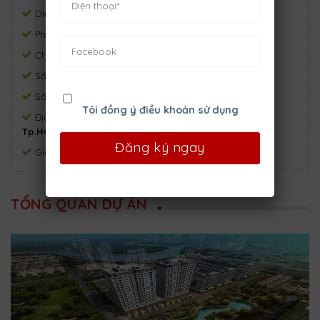
Diện tích:
5.220 m2
Phòng ngủ:
3
Phòng tắm:
3
Chủ đầu tư:
Căn hộ Nam Phúc – Le Jardin
Số tầng:
22
Số block:
2
Số căn:
500
Tôi đồng ý điều khoản sử dụng
Địa chỉ:
Đường 17, phường Tân Phú, quận 7,
Tp.HCM
Giá:
Chỉ từ 3.63 tỷ
TỔNG QUAN DỰ ÁN