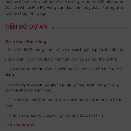
mọi thứ đã có sẵn và phát triển bền vững trong hơn 20 năm qua.
Các tiện ích tại Phú Mỹ Hưng bạn đều nhìn thấy được, không phải
hứa hẹn hay trên giấy.
TIẾN ĐỘ DỰ ÁN
Chính Sách Bán Hàng
– Cam kết 100% thống nhất một chính sách giá từ phía chủ đầu tư
– Bảo đảm giao nhà đúng thời hạn, có ngày giao nhà cụ thể
– Hợp đồng mua bán được ký kết trực tiếp với chủ đầu tư Phú Mỹ
Hưng
– Hợp đồng mua bán có giá trị pháp lý, vay ngân hàng không
cần thế chấp tài sản khác
– Dịch vụ hậu mãi, bảo hành cho khách hàng khi mua căn hộ tại
dự án
– Nhân viên phục vụ chuyên nghiệp, chu đáo, tận tình
Lịch Thanh Toán