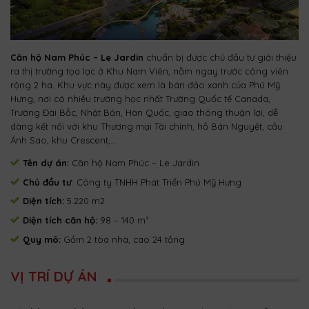
Căn hộ Nam Phúc – Le Jardin
chuẩn bị được chủ đầu tư giới thiệu
ra thị trường tọa lạc ở Khu Nam Viên, nằm ngay trước công viên
rộng 2 ha. Khu vực này được xem là bán đảo xanh của Phú Mỹ
Hưng, nơi có nhiều trường học nhất Trường Quốc tế Canada,
Trường Đài Bắc, Nhật Bản, Hàn Quốc, giao thông thuận lợi, dễ
dàng kết nối với khu Thương mại Tài chính, hồ Bán Nguyệt, cầu
Ánh Sao, khu Crescent,…
Tên dự án:
Căn hộ Nam Phúc – Le Jardin
Chủ đầu tư
: Công ty TNHH Phát Triển Phú Mỹ Hưng
Diện tích:
5.220 m2
Diện tích căn hộ:
98 – 140 m²
Quy mô:
Gồm 2 tòa nhà, cao 24 tầng
VỊ TRÍ DỰ ÁN