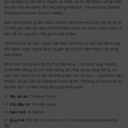
tín với tiềm lực tài chính mạnh và nhiều dự án đã thành công trước
đó như The Ascentia, Phú Mỹ Hưng Midtown, The Antonia, Starhill,
Riverpark Premier, Scenic Valley,…
Bên cạnh pháp lý đảm bảo, khách hàng khi mua căn hộ tại dự án
có thể yên tâm khi được hỗ trợ thanh toán với nhiều chính sách ưu
đãi, hỗ trợ vay vốn 70% giá trị sản phẩm.
Về hình thức sở hữu, người Việt Nam sẽ được sở hữu lâu dài trong
khi người nước ngoài được quyền sở hữu 50 năm theo luật pháp
hiện hành.
Nhờ nằm trong khu đô thị Phú Mỹ Hưng – nơi được quy hoạch,
phát triển đồng bộ với chất lượng tốt, nhịp sống năng động, cư
dân văn minh và có sẵn hệ thống tiện ích nội khu – ngoại khu tiêu
chuẩn, dự án căn hộ Cardinal Court quận 7 không chỉ là nơi an cư
tốt mà còn có tiềm năng tăng giá khả quan.
Tên dự án:
Cardinal Court
Chủ đầu tư
: Phú Mỹ Hưng
Diện tích:
10.780m2
Quy mô:
182 căn hộ chung cư, 37 cửa hàng (shophouse khối
đế)