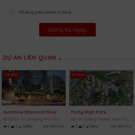
Tôi đồng ý điều khoản sử dụng
DỰ ÁN LIÊN QUAN
MỞ BÁN
MỞ BÁN
Sunshine Diamond River
Picity High Park
422 Đào Trí, phường Phú Thuận, Quận 7, TP.HCM
Số 9A, đường Thạnh Xuân 13 (TX 13), Thạnh Xuân, Quận 12, TP.HCM
3
2
643ha
Giá:
50tr/m2
2
2
86ha
Giá:
50tr/m2