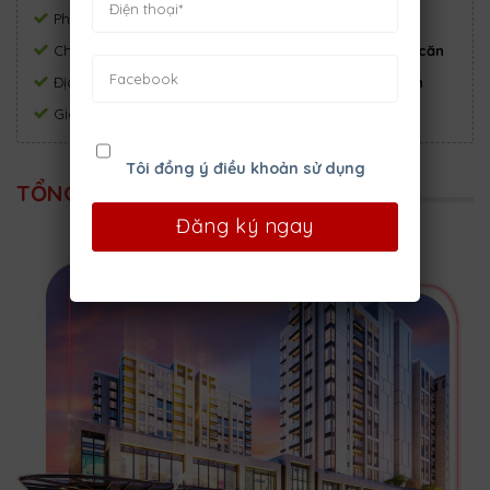
Phòng ngủ:
3
Phòng tắm:
2
Chủ đầu tư:
Phú Mỹ Hưng
Số căn:
182 căn
Địa chỉ:
Phường Tân Phú, Quận 7, Hồ Chí Minh
Giá:
Đang cập nhật
Tôi đồng ý điều khoản sử dụng
TỔNG QUAN DỰ ÁN