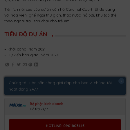
Tiện ích nội của của dự án căn hộ Cardinal Court rất đa dạng
với hoa viên, ghế ngồi thư giãn, thác nước, hồ bơi, khu tập thể
thao ngoài trời, sân chơi cho trẻ em…
TIẾN ĐỘ DỰ ÁN
– Khởi công: Năm 2021
– Dự kiến bàn giao: Năm 2024
x
Chúng tôi luôn sẵn sàng giải đáp cho bạn vì chúng tôi
hoạt động 24/7
Bộ phận kinh doanh
Hỗ trợ 24/7
HOTLINE: 0901803445