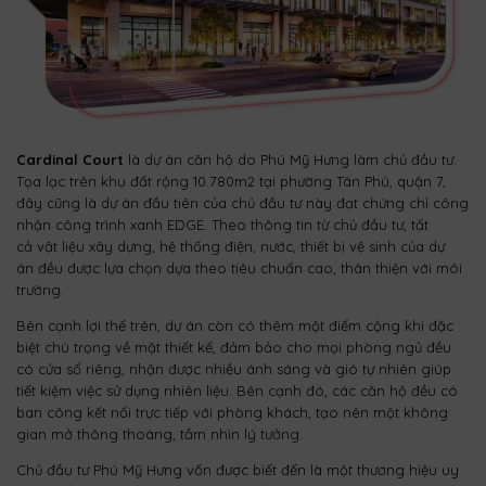
Cardinal Court
là dự án căn hộ do Phú Mỹ Hưng làm chủ đầu tư.
Tọa lạc trên khu đất rộng 10.780m2 tại phường Tân Phú, quận 7,
đây cũng là dự án đầu tiên của chủ đầu tư này đạt chứng chỉ công
nhận công trình xanh EDGE. Theo thông tin từ chủ đầu tư, tất
cả vật liệu xây dựng, hệ thống điện, nước, thiết bị vệ sinh của dự
án đều được lựa chọn dựa theo tiêu chuẩn cao, thân thiện với môi
trường.
Bên cạnh lợi thế trên, dự án còn có thêm một điểm cộng khi đặc
biệt chú trọng về mặt thiết kế, đảm bảo cho mọi phòng ngủ đều
có cửa sổ riêng, nhận được nhiều ánh sáng và gió tự nhiên giúp
tiết kiệm việc sử dụng nhiên liệu. Bên cạnh đó, các căn hộ đều có
ban công kết nối trực tiếp với phòng khách, tạo nên một không
gian mở thông thoáng, tầm nhìn lý tưởng.
Chủ đầu tư Phú Mỹ Hưng vốn được biết đến là một thương hiệu uy