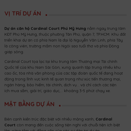
VỊ TRÍ DỰ ÁN
Dự án căn hộ Cardinal Court Phú Mỹ Hưng
nằm ngay trung tâm
KĐT Phú Mỹ Hưng, thuộc phường Tân Phú, quận 7, TP.HCM. Khu đất
triển khai dự án có phía Nam là đại lộ Nguyễn Văn Linh, phía Tây
là công viên, trường mầm non Ngôi sao tuổi thơ và phía Đông
giáp sông.
Cardinal Court tọa lạc tại khu trung tâm Thương mại Tài chính
Quốc tế của khu Nam Sài Gòn, xung quanh tập trung nhiều khu
cao ốc, tòa nhà văn phòng của các tập đoàn quốc tế đang hoạt
động trong lĩnh vực kinh tế quan trọng như xúc tiến thương mại,
ngân hàng, bảo hiểm, tài chính, dịch vụ… và chỉ cách các tiện
ích mua sắm, giải trí, giáo dục,… khoảng 3-5 phút chạy xe.
MẶT BẰNG DỰ ÁN
Bên cạnh kiến trúc đặc biệt với nhiều mảng xanh,
Cardinal
Court
còn mang đến cuộc sống tiện nghi với chuỗi tiện ích biệt
lập, xứng tầm với đẳng cấp của các cư dân tại dự án.