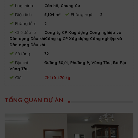
Loại hình:
Căn hộ, Chung Cư
Diện tích:
5,104 m²
Phòng ngủ:
2
Phòng tắm:
2
Chủ đầu tư:
Công ty CP Xây dựng Công nghiệp và
Dân dụng Dầu khíCông ty CP Xây dựng Công nghiệp và
Dân dụng Dầu khí
Số tầng:
32
Địa chỉ:
Đường 30/4, Phường 9, Vũng Tàu, Bà Rịa
Vũng Tàu.
Giá:
Chỉ từ 1.70 tỷ
TỔNG QUAN DỰ ÁN