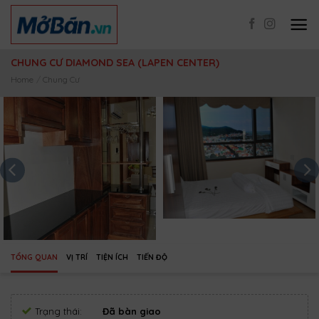
Skip
to
content
CHUNG CƯ DIAMOND SEA (LAPEN CENTER)
Home
/
Chung Cư
TỔNG QUAN
VỊ TRÍ
TIỆN ÍCH
TIẾN ĐỘ
Trạng thái:
Đã bàn giao