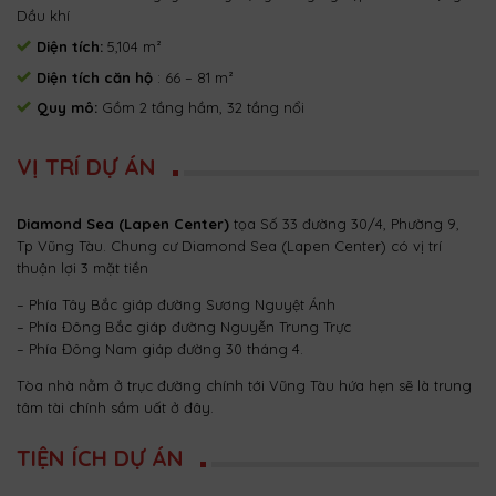
Dầu khí
Diện tích:
5,104 m²
Diện tích căn hộ
: 66 – 81 m²
Quy mô:
Gồm 2 tầng hầm, 32 tầng nổi
VỊ TRÍ DỰ ÁN
Diamond Sea (Lapen Center)
tọa Số 33 đường 30/4, Phường 9,
Tp Vũng Tàu. Chung cư Diamond Sea (Lapen Center) có vị trí
thuận lợi 3 mặt tiền
– Phía Tây Bắc giáp đường Sương Nguyệt Ánh
– Phía Đông Bắc giáp đường Nguyễn Trung Trực
– Phía Đông Nam giáp đường 30 tháng 4.
Tòa nhà nằm ở trục đường chính tới Vũng Tàu hứa hẹn sẽ là trung
tâm tài chính sầm uất ở đây.
TIỆN ÍCH DỰ ÁN