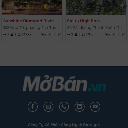
Sunshine Diamond River
Picity High Park
422 Đào Trí, phường Phú Thuận, Quận 7, TP.HCM
Số 9A, đường Thạnh Xuân 13 (TX 13), Thạnh Xuân, Quận 12, TP.HCM
3
2
643ha
Giá:
50tr/m2
2
2
86ha
Giá:
50tr/m2
Công Ty Cổ Phần Công Nghệ Datalytis