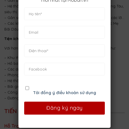
mới nhất tại Moban.vn
– Gần bệnh viện Đa Khoa Vũng Tàu
– Hệ thống mua sắm: Chợ Vũng Tàu, Siêu thị Coop Mart Vũng Tàu,
siêu thị Lotte Vũng Tàu,…
– Gần sân bay Vũng Tàu, cảng Dầu khí, Thương mại, Cảng các lỡ…
– Các khu du lịch như Hồ Mây, Ngọn Hải Đăng, Bãi Sau, Đức Mẹ
Bãi Dâu…
Tiện ích nội khu
Với hơn 14 tiện ích theo tiêu chuẩn của Singapore nổi bật như:
– Khu thương mại mua sắm
– Hồ bơi rộng rãi
– Các dịch vụ Spa
– Phòng tập gym
– Hệ thống nhà hàng
– Bãi giữ xe tự động
– Công viên cây xanh
Tôi đồng ý điều khoản sử dụng
– Đường chạy ven sông, khu vui chơi trẻ em, siêu thị,…
TIẾN ĐỘ DỰ ÁN
Hỗ Trợ Tài Chính