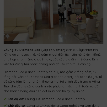
Chung cư Diamond Sea (Lapen Center)
(tên cũ Skysenter PVC-
IC) là dự án được thiết kế gồm 6 loại diện tích căn hộ từ 66 – 81m2,
phù hợp cho những chuyên gia, các cặp gia đình trẻ đang làm
việc tại Vũng Tàu hoặc những nhà đầu tư cho thuê căn hộ.
Diamond Sea (Lapen Center) có quy mô gồm 2 tầng hầm, 32
tầng nổi. Căn hộ Diamond Sea (Lapen Center) hội tụ nhiều yếu tố
để xứng tầm là trung tâm thương mại tài chính đặc trưng ở Vũng
Tàu, chủ đầu tư cũng dành nhiều phương thức thanh toán ưu đãi
cho khách hàng đầu tiên đặt mua căn hộ tại dự án này.
Tên dự án:
Chung Cư Diamond Sea (Lapen Center)
Chủ đầu tư
: Công ty CP Xây dựng Công nghiệp và Dân dụng