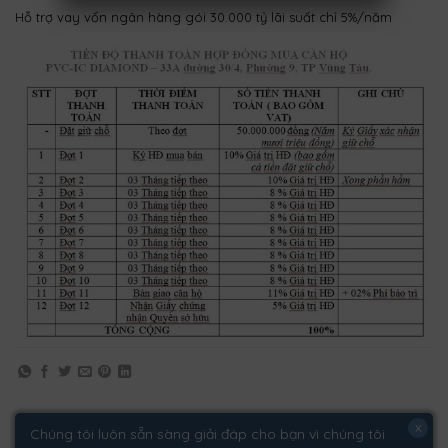
Hỗ trợ vay vốn ngân hàng gói 30.000 tỷ lãi suất chỉ 5%/năm
x
Chúng tôi luôn sẵn sàng giải đáp cho bạn vì chúng tôi