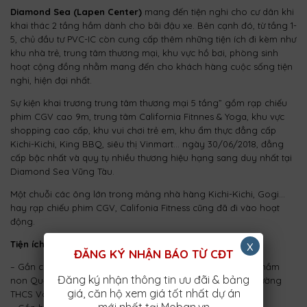
Diamond Sea (Lapen Center)
mang đến tiện nghi cho cư dân khi
khai thác 2 tầng hầm dành cho bãi đậu xe. Bên cạnh đó, từ tầng 1-
5, chủ đầu tư PVC-IC còn cung cấp thêm những tiện ích đi kèm như
khu nhà trẻ, trung tâm thương mại, khu vực hồ bơi, phòng sinh
hoạt cộng đồng nhằm mang đến cho khách hàng cuộc sống tiện
nghi, hiện đại nhất.
Sự kiện khai trương trung tâm thương mại 5 tầng” gồm rạp chiếu
phim CGV cao 9m, trung tâm California Fitnnes & Yoga, khu vực
shopping cao cấp, khu vui chơi trẻ em, khu ẩm thực đẳng cấp
Kichi-Kichi, King BBQ, siêu thị Vinmart… ngày 30/06/2018, đẳng
cấp bậc nhất và quy tụ nhiều thương hiệu hạng sang duy nhất tại
Diamond Sea Vũng Tàu.
Một chuỗi các ông lớn trong mảng nhà hàng Kichi-Kichi, Gogi…
hay rạp chiếu phim CGV, Califonia Fitness cũng đã đi vào hoạt
động.
x
Tiện ích ngoại khu
ĐĂNG KÝ NHẬN BÁO TỪ CĐT
– Gần các hệ thống giáo dục, các trường học như Trường mầm
Đăng ký nhận thông tin ưu đãi & bảng
non Quốc tế Singapore, Trường THPT Trần Nguyên Hãn, Trường
giá, căn hộ xem giá tốt nhất dự án
THCS Võ Trường Toản, Trường cao đẳng Dầu khí…