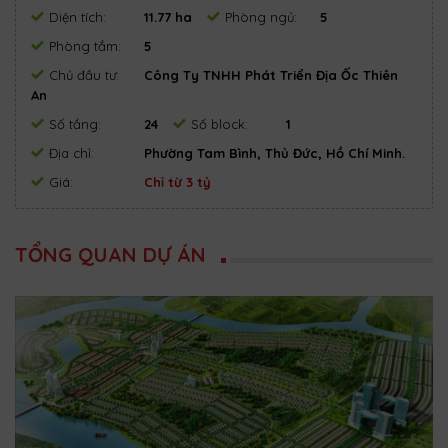
Diện tích:
11.77 ha
Phòng ngủ:
5
Phòng tắm:
5
Chủ đầu tư:
Công Ty TNHH Phát Triển Địa Ốc Thiên
An
Số tầng:
24
Số block:
1
Địa chỉ:
Phường Tam Bình, Thủ Đức, Hồ Chí Minh.
Giá:
Chỉ từ 3 tỷ
TỔNG QUAN DỰ ÁN