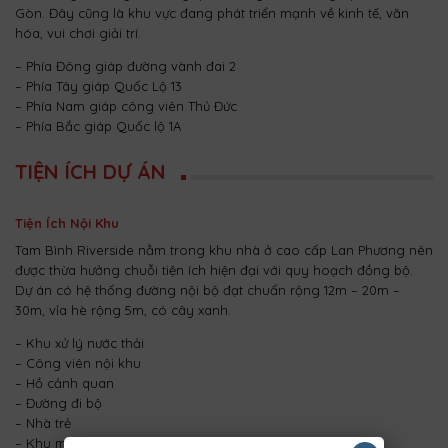
Gòn. Đây cũng là khu vực đang phát triển mạnh về kinh tế, văn
hóa, vui chơi giải trí.
– Phía Đông giáp đường vành đai 2
– Phía Tây giáp Quốc Lộ 13
– Phía Nam giáp công viên Thủ Đức
– Phía Bắc giáp Quốc lộ 1A
TIỆN ÍCH DỰ ÁN
Tiện Ích Nội Khu
Tam Bình Riverside nằm trong khu nhà ở cao cấp Lan Phương nên
được thừa hưởng chuỗi tiện ích hiện đại với quy hoạch đồng bộ.
Dự án có hệ thống đường nội bộ đạt chuẩn rộng 12m – 20m –
30m, vỉa hè rộng 5m, có cây xanh.
– Khu xử lý nước thải
– Công viên nội khu
– Hồ cảnh quan
– Đường đi bộ
– Nhà trẻ
– Khu mua sắm