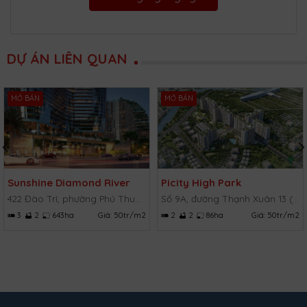
DỰ ÁN LIÊN QUAN
MỞ BÁN
MỞ BÁN
Sunshine Diamond River
Picity High Park
422 Đào Trí, phường Phú Thuận, Quận 7, TP.HCM
Số 9A, đường Thạnh Xuân 13 (TX 13), Thạnh Xuân, Quận 12, TP.HCM
3
2
643ha
Giá:
50tr/m2
2
2
86ha
Giá:
50tr/m2