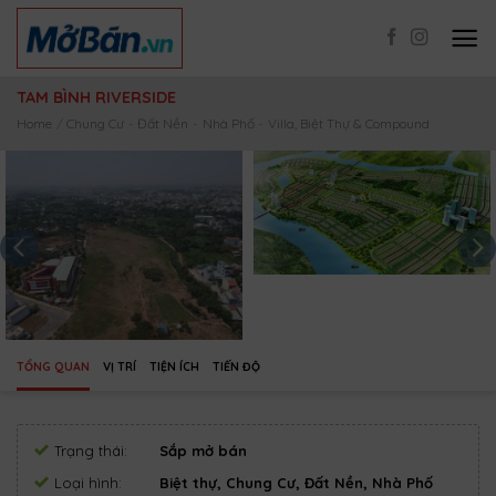
Skip
to
content
TAM BÌNH RIVERSIDE
Home
/
Chung Cư
-
Đất Nền
-
Nhà Phố
-
Villa, Biệt Thự & Compound
TỔNG QUAN
VỊ TRÍ
TIỆN ÍCH
TIẾN ĐỘ
Trạng thái:
Sắp mở bán
Loại hình:
Biệt thự, Chung Cư, Đất Nền, Nhà Phố