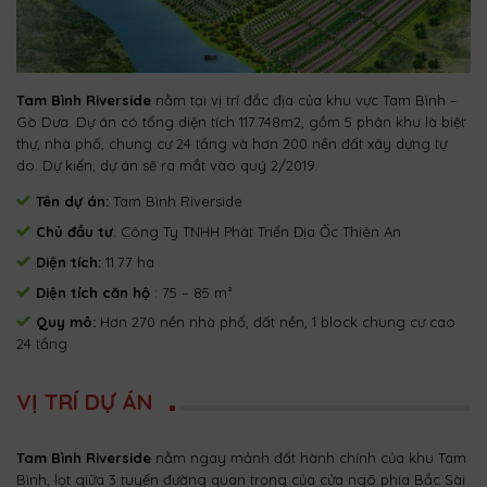
Tam Bình Riverside
nằm tại vị trí đắc địa của khu vực Tam Bình –
Gò Dưa. Dự án có tổng diện tích 117.748m2, gồm 5 phân khu là biệt
thự, nhà phố, chung cư 24 tầng và hơn 200 nền đất xây dựng tự
do. Dự kiến, dự án sẽ ra mắt vào quý 2/2019.
Tên dự án:
Tam Bình Riverside
Chủ đầu tư
: Công Ty TNHH Phát Triển Địa Ốc Thiên An
Diện tích:
11.77 ha
Diện tích căn hộ
: 75 – 85 m²
Quy mô:
Hơn 270 nền nhà phố, đất nền, 1 block chung cư cao
24 tầng
VỊ TRÍ DỰ ÁN
Tam Bình Riverside
nằm ngay mảnh đất hành chính của khu Tam
Bình, lọt giữa 3 tuyến đường quan trọng của cửa ngõ phía Bắc Sài