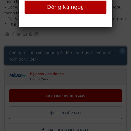
thanh toán đợt 2
– Đợt 4: Thanh toán 20% giá trị lô đất sau 2 – 3 tháng kể từ ngày
thanh toán đợt 3
– Đợt 5: Thanh toán phần còn lại, nhận sổ, nhận nền xây dựng sau
2 – 3 tháng tính từ ngày thanh toán đợt
x
Chúng tôi luôn sẵn sàng giải đáp cho bạn vì chúng tôi
hoạt động 24/7
Bộ phận kinh doanh
Hỗ trợ 24/7
HOTLINE: 0901803445
LIÊN HỆ ZALO
FACEBOOK MESSENGER