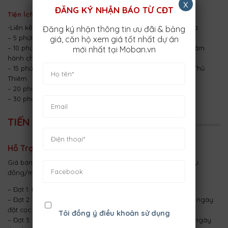
x
ĐĂNG KÝ NHẬN BÁO TỪ CĐT
Tiện Ích Ngoại Khu
-Liền kề Công viên văn hóa thể thao Tam Phú quy mô 70ha
Đăng ký nhận thông tin ưu đãi & bảng
– 5 phút đến đường vành đai 2, quốc lộ 1A, Phạm Văn Đồng
giá, căn hộ xem giá tốt nhất dự án
– 10 phút đến trường cấp 1, 2, 3, trường đại học, chợ, trung tâm
mới nhất tại Moban.vn
hành chính quận Thủ Đức
– 15 phút đến Vincom Thủ Đức, trạm metro, khu đô thị mới Thủ
Thiêm
– 20 phút đến quận 1
– 30 phút đến sân bay Tân Sơn Nhất
TIẾN ĐỘ DỰ ÁN
Hỗ Trợ Tài Chính
Giá bán các sản phẩm tại khu dân cư Tam Bình là từ 40 triệu
đồng/m2. Các đợt thanh toán gồm:
– Đợt 1: Đặt cọc 50 triệu
– Đợt 2: Thanh toán 35% giá trị lô đất sau 10 – 15 ngày kể từ ngày
đặt cọc
Tôi đồng ý điều khoản sử dụng
– Đợt 3: Thanh toán 20% giá trị lô đất sau 2 – 3 tháng kể từ ngày