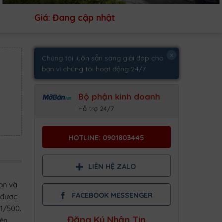
Giá: Đang cập nhật
x
Chúng tôi luôn sẵn sàng giải đáp cho
bạn vì chúng tôi hoạt động 24/7
Bộ phận kinh doanh
Hỗ trợ 24/7
HOTLINE: 0901803445
LIÊN HỆ ZALO
ạn và
FACEBOOK MESSENGER
 được
1/500.
Đăng Ký Nhận Tin
ện.