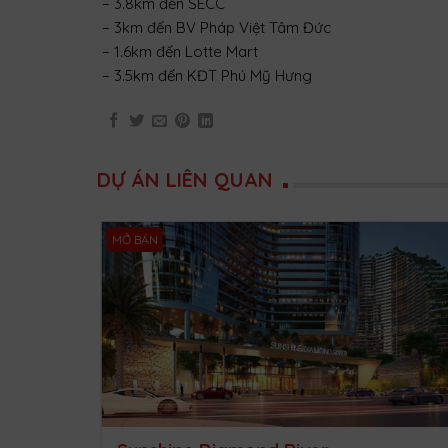
– 3.8km đến SECC
– 3km đến BV Pháp Việt Tâm Đức
– 1.6km đến Lotte Mart
– 3.5km đến KĐT Phú Mỹ Hưng
DỰ ÁN LIÊN QUAN
MỞ BÁN