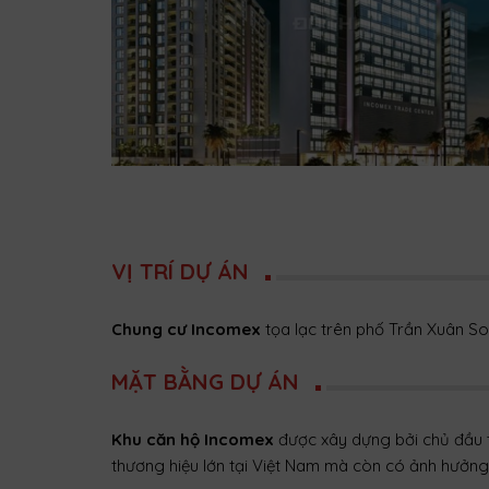
VỊ TRÍ DỰ ÁN
Chung cư Incomex
tọa lạc trên phố Trần Xuân S
MẶT BẰNG DỰ ÁN
Khu
căn hộ Incomex
được xây dựng bởi chủ đầu 
thương hiệu lớn tại Việt Nam mà còn có ảnh hưởn