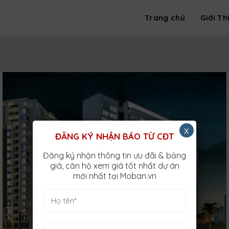
Trang chủ
Giới Th
x
ĐĂNG KÝ NHẬN BÁO TỪ CĐT
Đăng ký nhận thông tin ưu đãi & bảng
giá, căn hộ xem giá tốt nhất dự án
mới nhất tại Moban.vn