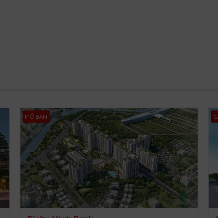
MỞ BÁN
S