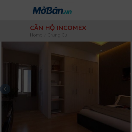
Skip
to
content
CĂN HỘ INCOMEX
Home
/
Chung Cư