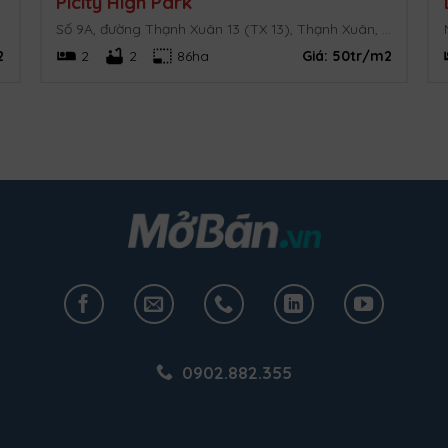
Picity High Park
Số 9A, đường Thạnh Xuân 13 (TX 13), Thạnh Xuân, Quận 12, TP.HCM
2
2
2
86ha
Giá:
50tr/m2
0902.882.355