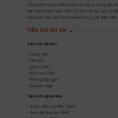
Công trình được thiết kế bởi các kỹ sư hàng đầu
hiện đại và tiện nghi nhất. Từ mỗi căn hộ, các cư 
rộng mở. Khu căn hộ Incomex thực sự là điểm đến l
TIỆN ÍCH DỰ ÁN
Tiện ích nội khu
– Công viên
– Nhà trẻ
– Quán cafe
– Khu mua sắm
– Phòng tập gym
– Spa làm đẹp
Tiện ích ngoại khu
– 4.5km đến chợ Bến Thành
– 4km đến Đại học RMIT