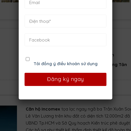
Loại hình:
Chung cư
Phòng ngủ:
3
Chủ đầu tư:
Tập đoàn Incomex Sài Gòn
Tôi đồng ý điều khoản sử dụng
Địa chỉ:
Phố Trần Xuân Soạn, Phường Tân
Kiểng, Quận 7, Hồ Chí Minh
Căn hộ Incomex
tọa lạc ngay ngã ba Trần Xuân So
Lê Văn Lương trên khu đất có diện tích 12.000m2 đã
UBND Tp.HCM và Sở Quy hoạch Kiến trúc phê duyệt 
Các hồ sơ như thiết kế, thẩm định thiết kế đã hoàn thi