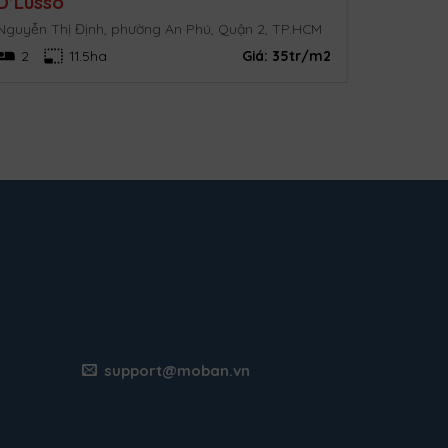
D’Lusso
Nguyễn Thị Định, phường An Phú, Quận 2, TP.HCM
2
11.5ha
Giá:
35tr/m2
support@moban.vn