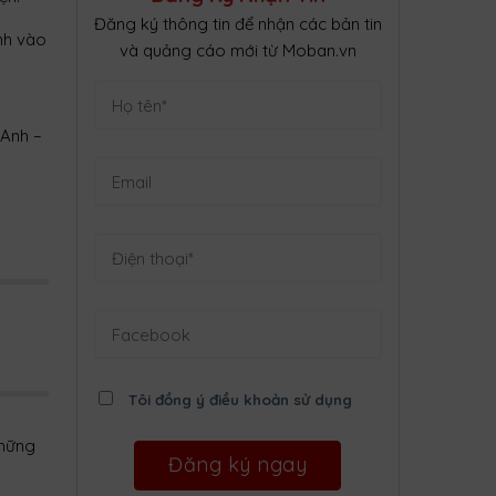
Đăng ký thông tin để nhận các bản tin
nh vào
và quảng cáo mới từ Moban.vn
 Anh –
m2
Tôi đồng ý điều khoản sử dụng
những