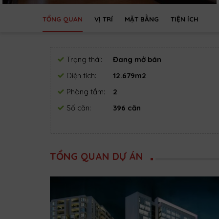
TỔNG QUAN
VỊ TRÍ
MẶT BẰNG
TIỆN ÍCH
Trạng thái:
Đang mở bán
Diện tích:
12.679m2
Phòng tắm:
2
Số căn:
396 căn
TỔNG QUAN DỰ ÁN