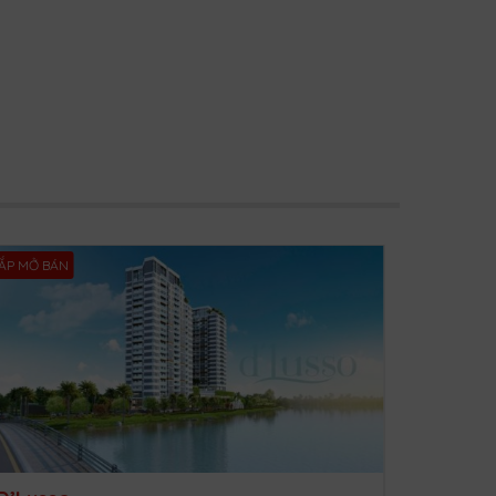
ẮP MỞ BÁN