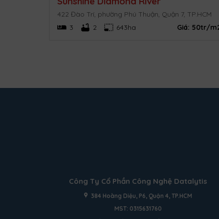
Sunshine Diamond River
. HCM
422 Đào Trí, phường Phú Thuận, Quận 7, TP.HCM
 cập nhật
3
2
643ha
Giá:
50tr/m
Công Ty Cổ Phần Công Nghệ Datalytis
384 Hoàng Diệu, P6, Quận 4, TP.HCM
MST: 0315631760