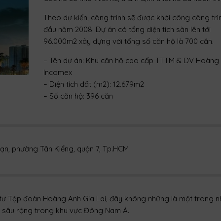
Theo dự kiến, công trình sẽ được khởi công công trì
đầu năm 2008. Dự án có tổng diện tích sàn lên tới
96.000m2 xây dựng với tổng số căn hộ là 700 căn.
– Tên dự án: Khu căn hộ cao cấp TTTM & DV Hoàng
Incomex
– Diện tích đất (m2): 12.679m2
– Số căn hộ: 396 căn
– Diện tích sàn xây dựng (m2): 98.014m2
– Diện tích sàn kinh doanh (m2): 54.919m2 + 24.300
(TTTM & DV)
– Thời điểm khởi công: Quý II/2010
oạn, phường Tân Kiểng, quận 7, Tp.HCM
– Thời điểm hoàn thành: Quý IV/2011
tư Tập đoàn Hoàng Anh Gia Lai, đây không những là một trong 
g sâu rộng trong khu vực Đông Nam Á.