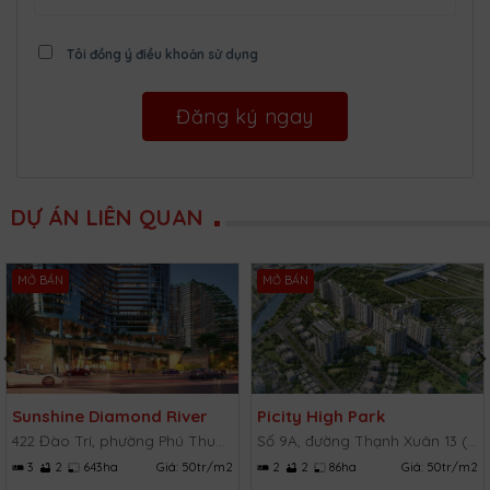
Tôi đồng ý điều khoản sử dụng
DỰ ÁN LIÊN QUAN
MỞ BÁN
MỞ BÁN
Sunshine Diamond River
Picity High Park
422 Đào Trí, phường Phú Thuận, Quận 7, TP.HCM
Số 9A, đường Thạnh Xuân 13 (TX 13), Thạnh Xuân, Quận 12, TP.HCM
3
2
643ha
Giá:
50tr/m2
2
2
86ha
Giá:
50tr/m2