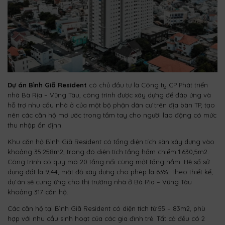
Dự án Bình Giã Resident
có chủ đầu tư là Công ty CP Phát triển
nhà Bà Rịa – Vũng Tàu, công trình được xây dựng để đáp ứng và
hỗ trợ nhu cầu nhà ở của một bộ phận dân cư trên địa bàn TP, tạo
nên các căn hộ mơ ước trong tầm tay cho người lao động có mức
thu nhập ổn định.
Khu căn hộ Bình Giã Resident có tổng diện tích sàn xây dựng vào
khoảng
35.258m2, trong đó diện tích tầng hầm chiếm 1.630,5m2.
Công trình có quy mô 20 tầng nổi cùng một tầng hầm. Hệ số sử
dụng đất là 9,44, mật độ xây dựng cho phép là 63%. Theo thiết kế,
dự án sẽ cung ứng cho thị trường nhà ở Bà Rịa – Vũng Tàu
khoảng 317 căn hộ.
Các căn hộ tại Bình Giã Resident có diện tích từ 55 – 83m2, phù
hợp với nhu cầu sinh hoạt của các gia đình trẻ. Tất cả đều có 2