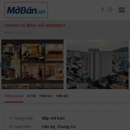
Skip
to
content
CHUNG CƯ BÌNH GIÃ RESIDENT
Home
/
Chung Cư
TỔNG QUAN
VỊ TRÍ
TIỆN ÍCH
TIẾN ĐỘ
Trạng thái:
Sắp mở bán
Loại hình:
Căn hộ, Chung Cư