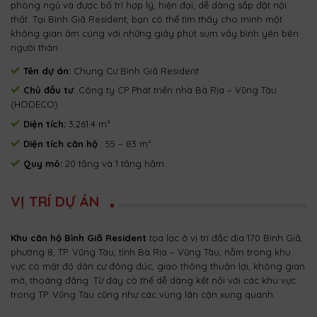
phòng ngủ và được bố trí hợp lý, hiện đại, dễ dàng sắp đặt nội
thất. Tại Bình Giã Resident, bạn có thể tìm thấy cho mình một
không gian ấm cúng với những giây phút sum vầy bình yên bên
người thân.
Tên dự án:
Chung Cư Bình Giã Resident
Chủ đầu tư
: Công ty CP Phát triển nhà Bà Rịa – Vũng Tàu
(HODECO)
Diện tích:
3,261.4 m²
Diện tích căn hộ
: 55 – 83 m²
Quy mô:
20 tầng và 1 tầng hầm
VỊ TRÍ DỰ ÁN
Khu căn hộ Bình Giã Resident
tọa lạc ở vị trí đắc địa 170 Bình Giã,
phường 8, TP. Vũng Tàu, tỉnh Bà Rịa – Vũng Tàu, nằm trong khu
vực có mật độ dân cư đông đúc, giao thông thuận lợi, không gian
mở, thoáng đãng. Từ đây có thể dễ dàng kết nối với các khu vực
trong TP. Vũng Tàu cũng như các vùng lân cận xung quanh.