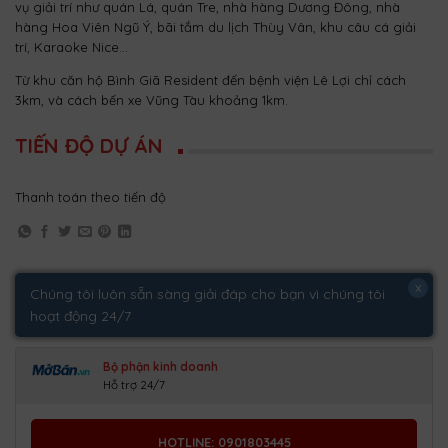
vụ giải trí như quán Lá, quán Tre, nhà hàng Dương Đông, nhà
hàng Hoa Viên Ngũ Ý, bãi tắm du lịch Thùy Vân, khu câu cá giải
trí, Karaoke Nice…
Từ khu căn hộ Bình Giã Resident đến bệnh viện Lê Lợi chỉ cách
3km, và cách bến xe Vũng Tàu khoảng 1km.
TIẾN ĐỘ DỰ ÁN
Thanh toán theo tiến độ
x
Chúng tôi luôn sẵn sàng giải đáp cho bạn vì chúng tôi
hoạt động 24/7
Bộ phận kinh doanh
Hỗ trợ 24/7
HOTLINE: 0901803445