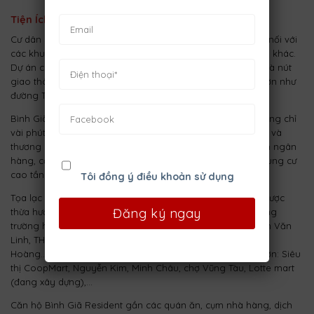
Tiện Ích Ngoại Khu
Cư dân sống ở khu
căn hộ Bình Giã Resident
dễ dàng kết nối với
các khu vực trong TP. Vũng Tàu cũng như các vùng lân cận khác.
Dự án chỉ cách bùng binh dầu khí khoảng 1,2km, đây hiện là nút
giao thông quan trọng, giao nhau giữa các tuyến đường lớn như
đường Thống Nhất, Nguyễn An Ninh.
Bình Giã Resident chỉ cách ngã ba Bình Giã – Lê Hồng Phong chỉ
vài phút đi xe, là vị trí trung tâm gần kề các khu vực dân cư và
thương mại trọng yếu của TP. Vũng Tàu với nhiều chi nhánh ngân
hàng, cơ quan nhà nước, cao ốc văn phòng và các tòa chung cư
cao tầng mới như Sài Gòn tower, Vũng Tàu Plaza,…
Tôi đồng ý điều khoản sử dụng
Tọa lạc ở vị trí đắc địa tại TP. Vũng Tàu, Bình Giã Resident được
thừa hưởng các tiện ích hiện hữu trong khu vực như hệ thống
trường học các cấp: THCS Trương Công Định, THCS Nguyễn Văn
Linh, THPT Lê Hồng Phong, THPT Vũng Tàu, THPT Đinh Tiên
Hoàng… Bên cạnh đó là các trung tâm mua sắm, siêu thị lớn: Siêu
thị CoopMart, Nguyễn Kim, Minh Châu, chợ Vũng Tàu, Lotte mart
(đang xây dựng),…
Căn hộ Bình Giã Resident gần các quán ăn, cụm nhà hàng, dịch