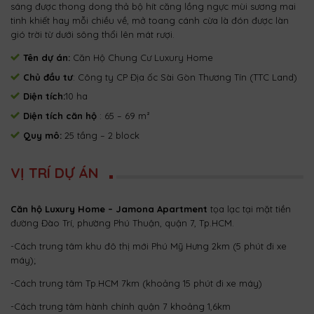
sáng được thong dong thả bộ hít căng lồng ngực mùi sương mai
tinh khiết hay mỗi chiều về, mở toang cánh cừa là đón được làn
gió trời từ dưới sông thổi lên mát rượi.
Tên dự án:
Căn Hộ Chung Cư Luxury Home
Chủ đầu tư
: Công ty CP Địa ốc Sài Gòn Thương Tín (TTC Land)
Diện tích:
10 ha
Diện tích căn hộ
: 65 – 69 m²
Quy mô:
25 tầng – 2 block
VỊ TRÍ DỰ ÁN
Căn hộ Luxury Home – Jamona Apartment
tọa lạc tại mặt tiền
đường Đào Trí, phường Phú Thuận, quận 7, Tp.HCM.
-Cách trung tâm khu đô thị mới Phú Mỹ Hưng 2km (5 phút đi xe
máy);
-Cách trung tâm Tp.HCM 7km (khoảng 15 phút đi xe máy)
-Cách trung tâm hành chính quận 7 khoảng 1,6km