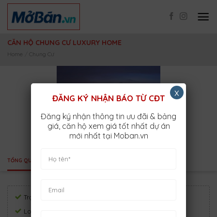
Skip
to
content
CĂN HỘ CHUNG CƯ LUXURY HOME
Home
/
Chung Cư
x
ĐĂNG KÝ NHẬN BÁO TỪ CĐT
Đăng ký nhận thông tin ưu đãi & bảng
giá, căn hộ xem giá tốt nhất dự án
mới nhất tại Moban.vn
TỔNG QUAN
VỊ TRÍ
TIỆN ÍCH
Trạng thái:
Sắp mở bán
Loại hình:
Chung Cư
Diện tích:
10 ha