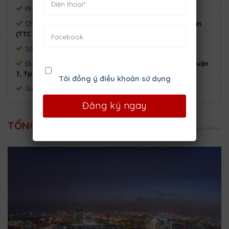
Phòng ngủ:
2
Phòng tắm:
2
Chủ đầu tư:
Công ty CP Địa ốc Sài Gòn Thương Tín
(TTC Land)
Số tầng:
25
Số block:
2
Địa chỉ:
Đường Đào Trí, phường Phú Thuận, quận
7, Tp.HCM.
Tôi đồng ý điều khoản sử dụng
Giá:
Chỉ từ 1.46 tỷ
TỔNG QUAN DỰ ÁN