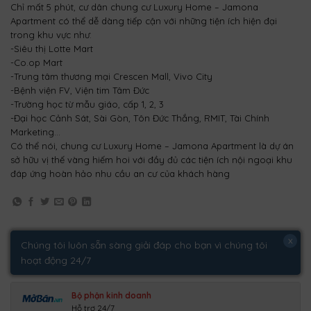
Chỉ mất 5 phút, cư dân chung cư Luxury Home – Jamona
Apartment có thể dễ dàng tiếp cận với những tiện ích hiện đại
trong khu vực như:
-Siêu thị Lotte Mart
-Co.op Mart
-Trung tâm thương mại Crescen Mall, Vivo City
-Bệnh viện FV, Viện tim Tâm Đức
-Trường học từ mẫu giáo, cấp 1, 2, 3
-Đại học Cảnh Sát, Sài Gòn, Tôn Đức Thắng, RMIT, Tài Chính
Marketing…
Có thể nói, chung cư Luxury Home – Jamona Apartment là dự án
sở hữu vị thế vàng hiếm hoi với đầy đủ các tiện ích nội ngoại khu
đáp ứng hoàn hảo nhu cầu an cư của khách hàng
x
Chúng tôi luôn sẵn sàng giải đáp cho bạn vì chúng tôi
hoạt động 24/7
Bộ phận kinh doanh
Hỗ trợ 24/7