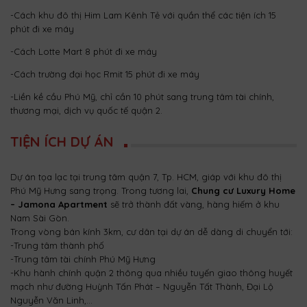
-Cách khu đô thị Him Lam Kênh Tẻ với quần thể các tiện ích 15
phút đi xe máy
-Cách Lotte Mart 8 phút đi xe máy
-Cách trường đại học Rmit 15 phút đi xe máy
-Liền kề cầu Phú Mỹ, chỉ cần 10 phút sang trung tâm tài chính,
thương mại, dịch vụ quốc tế quận 2.
TIỆN ÍCH DỰ ÁN
Dự án tọa lạc tại trung tâm quận 7, Tp. HCM, giáp với khu đô thị
Phú Mỹ Hưng sang trọng. Trong tương lai,
Chung cư
Luxury Home
– Jamona Apartment
sẽ trở thành đất vàng, hàng hiếm ở khu
Nam Sài Gòn.
Trong vòng bán kính 3km, cư dân tại dự án dễ dàng di chuyển tới:
-Trung tâm thành phố
-Trung tâm tài chính Phú Mỹ Hưng
-Khu hành chính quận 2 thông qua nhiều tuyến giao thông huyết
mạch như đường Huỳnh Tấn Phát – Nguyễn Tất Thành, Đại Lộ
Nguyễn Văn Linh,…