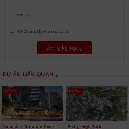
Tôi đồng ý điều khoản sử dụng
DỰ ÁN LIÊN QUAN
MỞ BÁN
MỞ BÁN
Sunshine Diamond River
Picity High Park