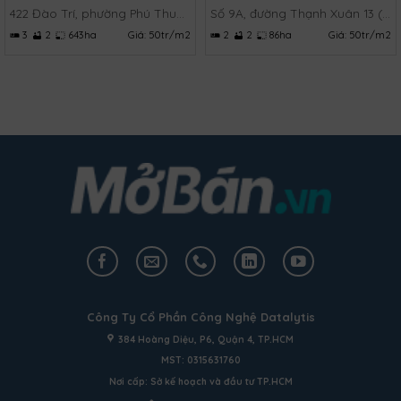
422 Đào Trí, phường Phú Thuận, Quận 7, TP.HCM
Số 9A, đường Thạnh Xuân 13 (TX 13), Thạnh Xuân, Quận 12, TP.HCM
3
2
643ha
Giá:
50tr/m2
2
2
86ha
Giá:
50tr/m2
Công Ty Cổ Phần Công Nghệ Datalytis
384 Hoàng Diệu, P6, Quận 4, TP.HCM
MST: 0315631760
Nơi cấp: Sở kế hoạch và đầu tư TP.HCM