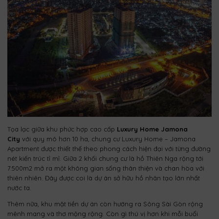
Tọa lạc giữa khu phức hợp cao cấp
Luxury Home Jamona
City
với quy mô hơn 10 ha, chung cư Luxury Home – Jamona
Apartment được thiết thế theo phong cách hiện đại với từng đường
nét kiến trúc tỉ mỉ. Giữa 2 khối chung cư là hồ Thiên Nga rộng tới
7.500m2 mở ra một không gian sống thân thiện và chan hòa với
thiên nhiên. Đây được coi là dự án sở hữu hồ nhân tạo lớn nhất
nước ta.
Thêm nữa, khu mặt tiền dự án còn hướng ra Sông Sài Gòn rộng
mênh mang và thơ mộng rộng. Còn gì thú vị hơn khi mỗi buổi