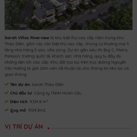
Sarah Villas Riverview
là khu biệt thự cao cấp nằm trong khu
Thảo Điền, gồm các căn biệt thự cao cấp, chung cư thương mại 5
tầng nhà hàng 5 sao, villa sông. Dự án gần siêu thị Big C, Metro,
Parkson, trường quốc tế, khách sạn, nhà hàng, quy tụ đầy đủ
những tiện ích cao cấp. Khu đất tọa lạc trên trục đường Nguyễn
Văn Hưởng lộ giới 20m nên rất thuận lợi cho thông tin liên lạc và
giao thông.
Tên dự án:
Sarah Thảo Điền
Chủ đầu tư
: Công ty TNHH Hoàn Cầu
Diện tích
: 9,124.8 m²
Quy mô
: 9.124,8m2
VỊ TRÍ DỰ ÁN