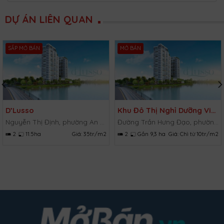
DỰ ÁN LIÊN QUAN
SẮP MỞ BÁN
MỞ BÁN
D’Lusso
Khu Đô Thị Nghỉ Dưỡng Vietpearl City
Nguyễn Thị Định, phường An Phú, Quận 2, TP.HCM
Đường Trần Hưng Đạo, phường Lạc Đạo, huyện Phan Thiết, Bình Thuận
2
11.5ha
Giá:
35tr/m2
2
Gần 9,3 ha
Giá:
Chì từ 10tr/m2