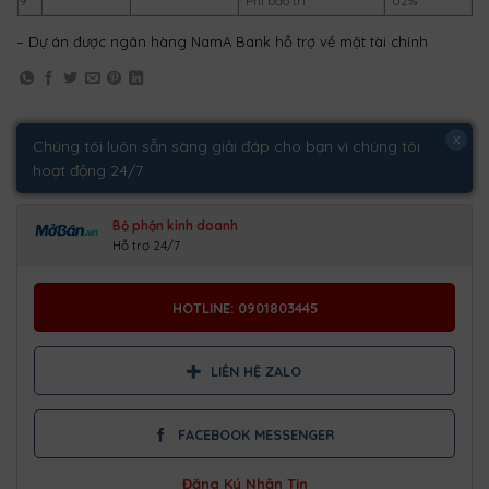
9
Phí bảo trì
02%
– Dự án được ngân hàng NamA Bank hỗ trợ về mặt tài chính
x
Chúng tôi luôn sẵn sàng giải đáp cho bạn vì chúng tôi
hoạt động 24/7
Bộ phận kinh doanh
Hỗ trợ 24/7
HOTLINE: 0901803445
LIÊN HỆ ZALO
FACEBOOK MESSENGER
Đăng Ký Nhận Tin