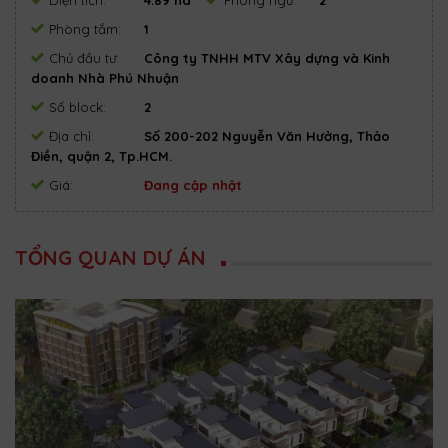
Diện tích:
4.89 ha
Phòng ngủ:
2
Phòng tắm:
1
Chủ đầu tư:
Công ty TNHH MTV Xây dựng và Kinh
doanh Nhà Phú Nhuận
Số block:
2
Địa chỉ:
Số 200-202 Nguyễn Văn Hưởng, Thảo
Điền, quận 2, Tp.HCM.
Giá:
Đang cập nhật
TỔNG QUAN DỰ ÁN