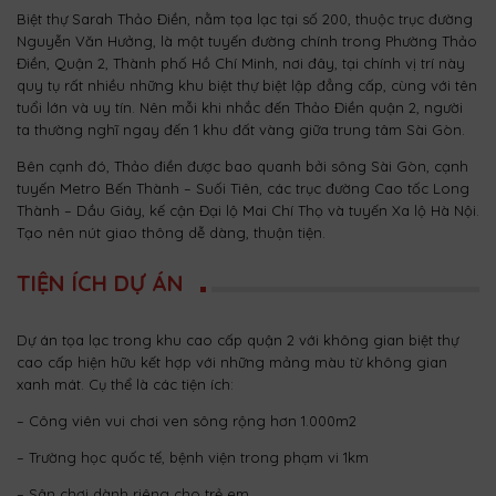
Biệt thự Sarah Thảo Điền, nằm tọa lạc tại số 200, thuộc trục đường
Nguyễn Văn Hưởng, là một tuyến đường chính trong Phường Thảo
Điền, Quận 2, Thành phố Hồ Chí Minh, nơi đây, tại chính vị trí này
quy tụ rất nhiều những khu biệt thự biệt lập đẳng cấp, cùng với tên
tuổi lớn và uy tín. Nên mỗi khi nhắc đến Thảo Điền quận 2, người
ta thường nghĩ ngay đến 1 khu đất vàng giữa trung tâm Sài Gòn.
Bên cạnh đó, Thảo điền được bao quanh bởi sông Sài Gòn, cạnh
tuyến Metro Bến Thành – Suối Tiên, các trục đường Cao tốc Long
Thành – Dầu Giây, kế cận Đại lộ Mai Chí Thọ và tuyến Xa lộ Hà Nội.
Tạo nên nút giao thông dễ dàng, thuận tiện.
TIỆN ÍCH DỰ ÁN
Dự án
tọa lạc trong khu cao cấp quận 2 với không gian biệt thự
cao cấp hiện hữu kết hợp với những mảng màu từ không gian
xanh mát. Cụ thể là các tiện ích:
– Công viên vui chơi ven sông rộng hơn 1.000m2
– Trường học quốc tế, bệnh viện trong phạm vi 1km
– Sân chơi dành riêng cho trẻ em.