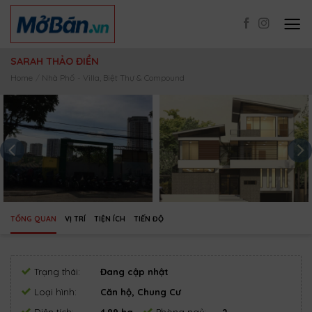
Skip
to
content
SARAH THẢO ĐIỀN
Home
/
Nhà Phố
-
Villa, Biệt Thự & Compound
TỔNG QUAN
VỊ TRÍ
TIỆN ÍCH
TIẾN ĐỘ
Trạng thái:
Đang cập nhật
Loại hình:
Căn hộ, Chung Cư