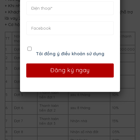
+ Khi nhận nhà (CK 2%)
+ Khách hàng vay tới 65% ngay khi ký hợp đồng mua bán (hỗ trợ
lãi vay 2% và CK 5%)
+ Cơ hội trúng xe Audi A7 (3.5 tỷ), tỷ lệ 1:17
Nội dung
Thời gian
Tỷ lệ thanh
TT
Thời gian thanh toán
thanh toán
thanh toán
toán
1
Đợt 1
Đặt mua
100.000.000
Tôi đồng ý điều khoản sử dụng
2
Đợt 2
Ký HĐ cọc
sau 7 ngày
10%
Thanh toán
sau 2 tháng kể từ lúc
3
Đợt 3
20%
tiền cọc lần 2
nhận cọc lần 1
Ký HĐ mua
Sau 4 tháng (hoàn
4
Đợt 4
30%
bán nhà
thiện móng)
Thanh toán
5
Đợt 5
sau 6 tháng
10%
tiền đợt 1
Thanh toán
6
Đợt 6
sau 8 tháng
10%
tiền đợt 2
Thanh toán
7
Đợt 7
Nhận nhà
15%
tiền đợt 3
8
Đợt 8
Nhận sổ nhà đất
05%