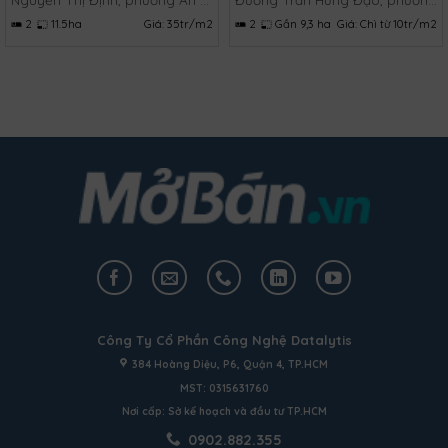
2
11.5ha
Giá:
35tr/m2
2
Gần 9,3 ha
Giá:
Chì từ 10tr/m2
Công Ty Cổ Phần Công Nghệ Datalytis
384 Hoàng Diệu, P6, Quận 4, TP.HCM
MST: 0315631760
Nơi cấp: Sở kế hoạch và đầu tư TP.HCM
0902.882.355