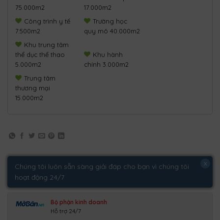
75.000m2
17.000m2
Công trình y tế
Trường học
7.500m2
quy mô 40.000m2
Khu trung tâm
thể dục thể thao
Khu hành
5.000m2
chính 3.000m2
Trung tâm
thương mại
15.000m2
x
Chúng tôi luôn sẵn sàng giải đáp cho bạn vì chúng tôi
hoạt động 24/7
Bộ phận kinh doanh
Hỗ trợ 24/7