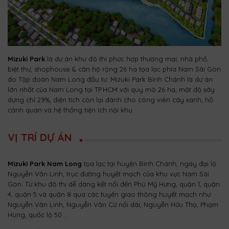
Mizuki Park
là dự án khu đô thị phức hợp thương mại, nhà phố,
biệt thự, shophouse & căn hộ
rộng 26 ha tọa lạc phía Nam Sài Gòn
do Tập đoàn Nam Long đầu tư. Mizuki Park Bình Chánh là dự án
lớn nhất của Nam Long tại TP.HCM với quy mô 26 ha, mật độ xây
dựng chỉ 29%, diện tích còn lại dành cho công viên cây xanh, hồ
cảnh quan và hệ thống tiện ích nội khu.
VỊ TRÍ DỰ ÁN
Mizuki Park Nam Long
tọa lạc tại huyện Bình Chánh, ngay đại lộ
Nguyễn Văn Linh, trục đường huyết mạch của khu vực Nam Sài
Gòn. Từ khu đô thị dễ dàng kết nối đến Phú Mỹ Hưng, quận 1, quận
4, quận 5 và quận 8 qua các tuyến giao thông huyết mạch như
Nguyễn Văn Linh, Nguyễn Văn Cừ nối dài, Nguyễn Hữu Thọ, Phạm
Hùng, quốc lộ 50…