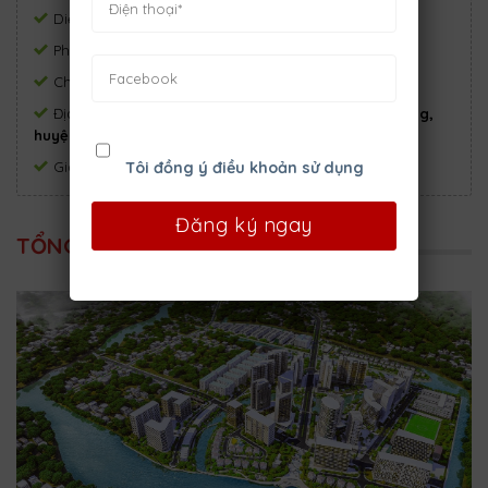
Diện tích:
26 ha
Phòng ngủ:
3
Phòng tắm:
3
Chủ đầu tư:
Công ty CP Đầu tư Nam Long
Địa chỉ:
Đường Nguyễn Văn Linh, xã Bình Hưng,
huyện Bình Chánh, Tp.HCM
Tôi đồng ý điều khoản sử dụng
Giá:
Chỉ từ 39 triệu/m²
TỔNG QUAN DỰ ÁN