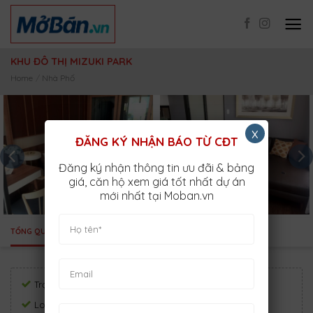
Skip
to
content
KHU ĐÔ THỊ MIZUKI PARK
Home
/
Nhà Phố
x
ĐĂNG KÝ NHẬN BÁO TỪ CĐT
Đăng ký nhận thông tin ưu đãi & bảng
giá, căn hộ xem giá tốt nhất dự án
mới nhất tại Moban.vn
TỔNG QUAN
VỊ TRÍ
TIỆN ÍCH
Trạng thái:
Đang bán
Loại hình:
Nhà Phố, Biệt Thự