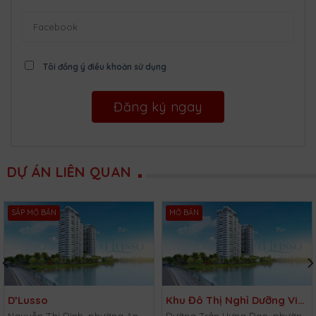
Tôi đồng ý điều khoản sử dụng
DỰ ÁN LIÊN QUAN
SẮP MỞ BÁN
MỞ BÁN
D’Lusso
Khu Đô Thị Nghỉ Dưỡng Vietpearl City
Nguyễn Thị Định, phường An Phú, Quận 2, TP.HCM
Đường Trần Hưng Đạo, phường Lạc Đạo, huyện Phan Thiết, Bình Thuận