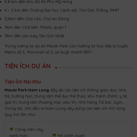
5,8 km đến khu đô thị Phú Mỹ Hưng
4 – 5 km đến Trường Đại học Cảnh sát, Tôn Đức Thắng, RMIT
3,5km đến Chợ Lớn, Chợ An Đông
9km đến Chợ Bến Thành, quận 1
11km đến sân bay Tân Sơn Nhất
Trong tương lai dự án Mizuki Park còn hưởng lợi trực tiếp từ tuyến
Metro số 5, Monorail số 2, xe buýt nhanh BRT.
TIỆN ÍCH DỰ ÁN
Tiện Ích Nội Khu
Mizuki Park Nam Long
đầy đủ các tiện ích thống giáo dục, nhà
trẻ, trường học, trung tâm thể dục thể thao, khu hành chính, y tế,
giải trí, trung tâm thương mại, siêu thị, nhà hàng, hồ bơi, Gym,…
Trong đó, chủ đầu tư Nam Long xây dựng các tiện ích mở rộng
quy mô lớn như:
Công viên cây
xanh hơn
Hồ cảnh quan