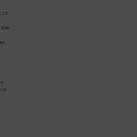
c có
 biến
đèn
lo
 có: