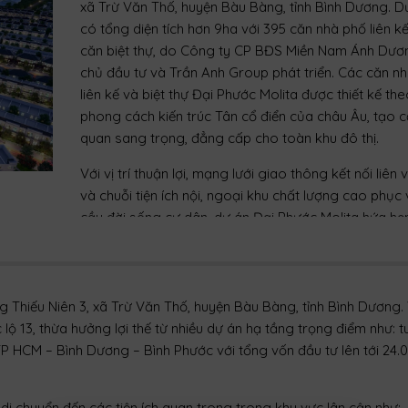
xã Trừ Văn Thố, huyện Bàu Bàng, tỉnh Bình Dương. D
có tổng diện tích hơn 9ha với 395 căn nhà phố liên k
căn biệt thự, do Công ty CP BĐS Miền Nam Ánh Dươ
chủ đầu tư và Trần Anh Group phát triển. Các căn n
liên kế và biệt thự Đại Phước Molita được thiết kế th
phong cách kiến trúc Tân cổ điển của châu Âu, tạo 
quan sang trọng, đẳng cấp cho toàn khu đô thị.
Với vị trí thuận lợi, mạng lưới giao thông kết nối liên
và chuỗi tiện ích nội, ngoại khu chất lượng cao phục
cầu đời sống cư dân, dự án Đại Phước Molita hứa hẹn
chốn an cư lý tưởng, đồng thời mở ra cơ hội đầu tư 
dẫn tại thị trường bất động sản phía Bắc TP.HCM.
– Tên dự án: Đại Phước Molita
Thiếu Niên 3, xã Trừ Văn Thố, huyện Bàu Bàng, tỉnh Bình Dương. V
– Vị trí: đường Thiếu Niên 3, xã Trừ Văn Thố,, huyện B
ộ 13, thừa hưởng lợi thế từ nhiều dự án hạ tầng trọng điểm như: t
Bàng, tỉnh Bình Dương
P HCM – Bình Dương – Bình Phước với tổng vốn đầu tư lên tới 24.
– Chủ đầu tư: Công ty CP BĐS Miền Nam Ánh Dương
– Đơn vị phát triển dự án: Trần Anh Group
– Loại hình phát triển: Đất nền, nhà phố, biệt thự
di chuyển đến các tiện ích quan trong trong khu vực lân cận như: