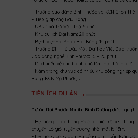
– Trường cao đẳng Bình Phước và KCN Chơn Thành
– Tiếp giáp chợ Bàu Bàng
– UBND xã Trừ Văn Thố: 5 phút
– Khu du lịch Đại Nam: 20 phút
– Bệnh viện Đa Khoa Bàu Bàng: 15 phút
– Trường ĐH Thủ Dầu Một, Đại học Việt Đức, trườ
Cao đẳng nghề Bình Phước: 15 – 20 phút
– Di chuyển về các thành phố lớn như Thành phố T
– Nằm trong khu vực có nhiều khu công nghiệp 
Bàng, KCN Mỹ Phước,…
TIỆN ÍCH DỰ ÁN
Dự án Đại Phước Molita Bình Dương
được quy hoạ
– Hệ thống giao thông: Đường thiết kế bê – tông 
chuyển. Lộ giới tuyến đường nhỏ nhất là 13m.
– Hệ thống cống gom và cổng chính dẫn toàn bộ 