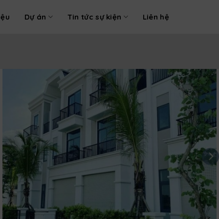
iệu
Dự án
Tin tức sự kiện
Liên hệ