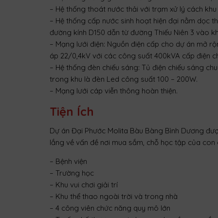
– Hệ thống thoát nước thải với trạm xử lý cách kh
– Hệ thống cấp nước sinh hoạt hiện đại nằm dọc t
đường kính D150 dẫn từ đường Thiếu Niên 3 vào k
– Mạng lưới điện: Nguồn điện cấp cho dự án mở rộng
áp 22/0,4kV với các công suất 400kVA cấp điện c
– Hệ thống đèn chiếu sáng: Tủ điện chiếu sáng chun
trong khu là đèn Led công suất 100 – 200W.
– Mạng lưới cáp viễn thông hoàn thiện.
Tiện Ích
Dự án Đại Phước Molita Bàu Bàng Bình Dương được 
lắng về vấn đề nơi mua sắm, chỗ học tập của con em
– Bệnh viện
– Trường học
– Khu vui chơi giải trí
– Khu thể thao ngoài trời và trong nhà
– 4 công viên chức năng quy mô lớn