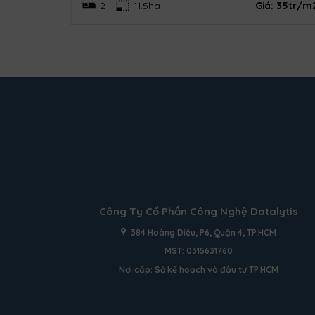
3.5 tỷ/căn
2
11.5ha
Giá:
35tr/m
Công Ty Cổ Phần Công Nghệ Datalytis
384 Hoàng Diệu, P6, Quận 4, TP.HCM
MST: 0315631760
Nơi cấp: Sở kế hoạch và đầu tư TP.HCM