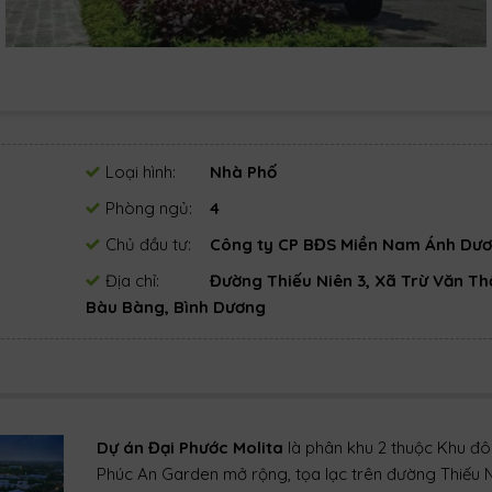
Loại hình:
Nhà Phố
Phòng ngủ:
4
Chủ đầu tư:
Công ty CP BĐS Miền Nam Ánh Dư
Địa chỉ:
Đường Thiếu Niên 3, Xã Trừ Văn Th
Bàu Bàng, Bình Dương
Dự án Đại Phước Molita
là phân khu 2 thuộc Khu đô 
Phúc An Garden mở rộng, tọa lạc trên đường Thiếu N