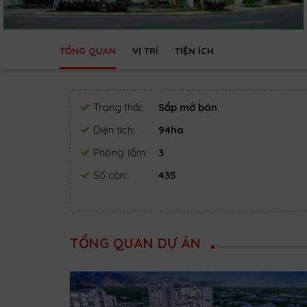
TỔNG QUAN
VỊ TRÍ
TIỆN ÍCH
Trạng thái:
Sắp mở bán
Diện tích:
94ha
Phòng tắm:
3
Số căn:
435
TỔNG QUAN DỰ ÁN