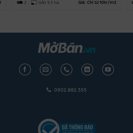
2
2
Gần 9,3 ha
Giá:
Chì từ 10tr/m2
0902.882.355