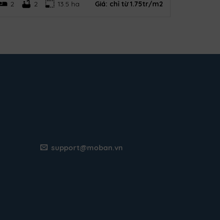
2
2
13.5 ha
Giá:
chỉ từ 1.75tr/m2
support@moban.vn