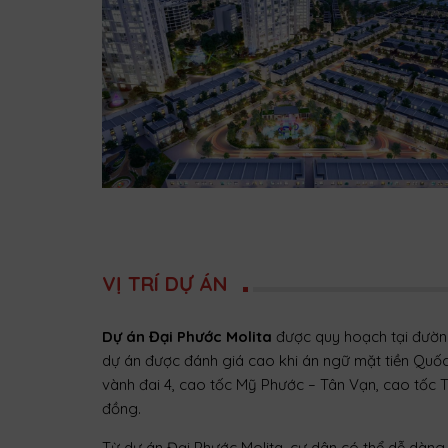
VỊ TRÍ DỰ ÁN
Dự án Đại Phước Molita
được quy hoạch tại đường 
dự án được đánh giá cao khi án ngữ mặt tiền Quốc l
vành đai 4, cao tốc Mỹ Phước – Tân Vạn, cao tốc T
đồng.
Từ dự án Đại Phước Molita, cư dân có thể dễ dàng 