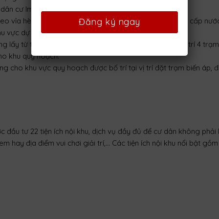
u dân cư lmột dải cây xanh có chiều rộng 10m.
heo vỉa hè các trục đường đi đến các dãy nhà. Tuyến ống cấp nướ
hu vực dự án, các tuyến ống nhánh có đường kính D100.
 lấy từ tuyến trung thế 22kV từ đường Thiếu Niên 3. Bố trí 4 trạm
ho khu quy hoạch.
g cho khu vực quy hoạch được bố trí tại vị trí đặt trạm biến áp, 
đầu tư 22 tiện ích nội khu, dịch vụ đầy đủ để cư dân không phải 
 hay địa điểm vui chơi giải trí,… Các tiện ích nội khu nổi bật gồm