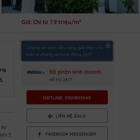
Giá: Chỉ từ 7.9 triệu/m²
x
Chúng tôi luôn sẵn sàng giải đáp cho
bạn vì chúng tôi hoạt động 24/7
ơng
Bộ phận kinh doanh
Hỗ trợ 24/7
ố,
HOTLINE: 0901803445
LIÊN HỆ ZALO
thị
FACEBOOK MESSENGER
iên 3,