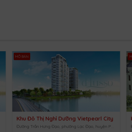
m
MỞ BÁN
M
Khu Đô Thị Nghỉ Dưỡng Vietpearl City
Đường Trần Hưng Đạo, phường Lạc Đạo, huyện Phan Thiết, Bình Thuận