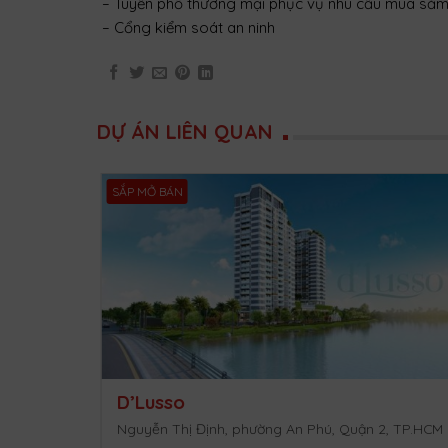
– Tuyến phố thương mại phục vụ nhu cầu mua sắ
– Cổng kiểm soát an ninh
DỰ ÁN LIÊN QUAN
SẮP MỞ BÁN
D’Lusso
Nguyễn Thị Định, phường An Phú, Quận 2, TP.HCM