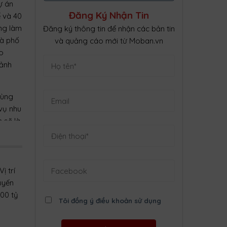
ự án
Đăng Ký Nhận Tin
ế và 40
ng làm
Đăng ký thông tin để nhận các bản tin
hà phố
và quảng cáo mới từ Moban.vn
eo
cảnh
 vùng
 vụ nhu
 sẽ là
hấp
ị trí
àu
uyến
000 tỷ
Tôi đồng ý điều khoản sử dụng