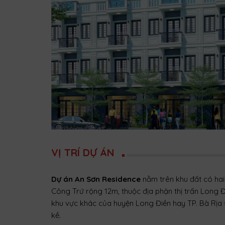
VỊ TRÍ DỰ ÁN
Dự án An Sơn Residence
nằm trên khu đất có ha
Công Trứ rộng 12m, thuộc địa phận thị trấn Long Điề
khu vực khác của huyện Long Điền hay TP. Bà Rịa s
kề.