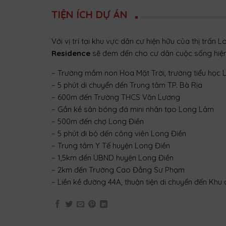
TIỆN ÍCH DỰ ÁN
Với vị trí tại khu vực dân cư hiện hữu của thị trấn 
Residence
sẽ đem đến cho cư dân cuộc sống hiện
– Trường mầm non Hoa Mặt Trời, trường tiểu học 
– 5 phút di chuyển đến Trung tâm TP. Bà Rịa
– 600m đến Trường THCS Văn Lương
– Gần kề sân bóng đá mini nhân tạo Long Lâm
– 500m đến chợ Long Điền
– 5 phút đi bộ đến công viên Long Điền
– Trung tâm Y Tế huyện Long Điền
– 1,5km đến UBND huyện Long Điền
– 2km đến Trường Cao Đẳng Sư Phạm
– Liền kề đường 44A, thuận tiện di chuyển đến Khu