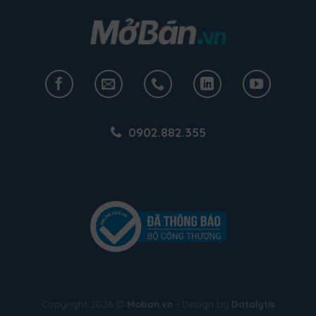
0902.882.355
Copyright 2026 ©
Moban.vn
- Design by
Datalytis