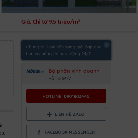
Giá: Chỉ từ 9.5 triệu/m²
x
Chúng tôi luôn sẵn sàng giải đáp cho
bạn vì chúng tôi hoạt động 24/7
Bộ phận kinh doanh
Hỗ trợ 24/7
HOTLINE: 0901803445
LIÊN HỆ ZALO
ất
FACEBOOK MESSENGER
àu,