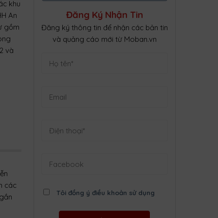
ác khu
Đăng Ký Nhận Tin
HH An
cư gồm
Đăng ký thông tin để nhận các bản tin
rong
và quảng cáo mới từ Moban.vn
2 và
yễn
ến các
Tôi đồng ý điều khoản sử dụng
 gần