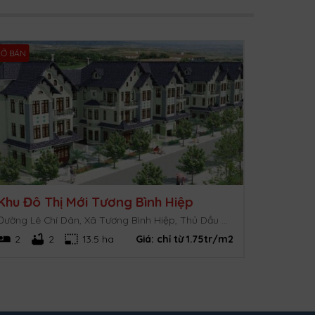
Ở BÁN
Khu Đô Thị Mới Tương Bình Hiệp
Đường Lê Chí Dân, Xã Tương Bình Hiệp, Thủ Dầu Một, Bình Dương
2
2
13.5 ha
Giá:
chỉ từ 1.75tr/m2