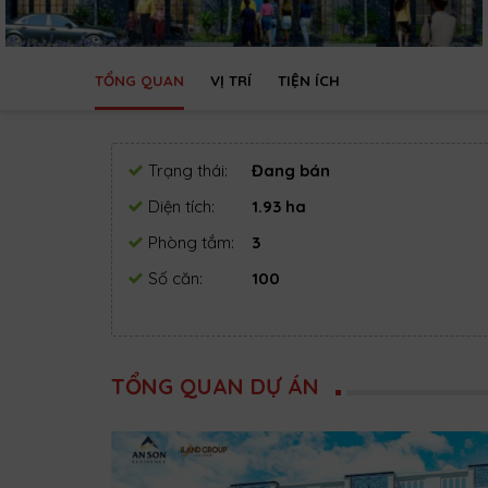
TỔNG QUAN
VỊ TRÍ
TIỆN ÍCH
Trạng thái:
Đang bán
Diện tích:
1.93 ha
Phòng tắm:
3
Số căn:
100
TỔNG QUAN DỰ ÁN