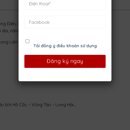
Long Điền, xung quanh là đầy đủ tiện ích, dự án
An Sơn
 đại, năng động:
Long Liên
Tôi đồng ý điều khoản sử dụng
 du lịch Hồ Cốc – Vũng Tàu – Long Hải…