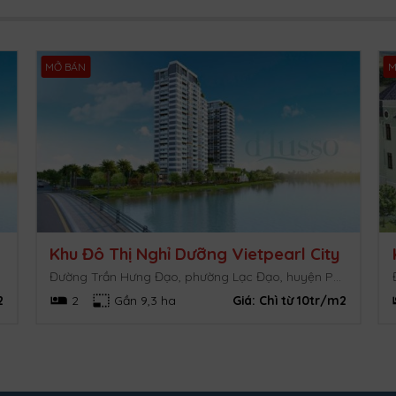
MỞ BÁN
M
Khu Đô Thị Nghỉ Dưỡng Vietpearl City
Đường Trần Hưng Đạo, phường Lạc Đạo, huyện Phan Thiết, Bình Thuận
2
2
Gần 9,3 ha
Giá:
Chì từ 10tr/m2