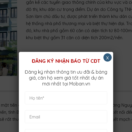
gần kề các tuyến giao thông chính của khu vực và c
đô thị, khu dân cư trọng điểm. Dự án do Công ty TN
Sơn làm chủ đầu tư, được phát triển thành khu dân 
hệ thống nhà phố thương mại và biệt thự hiện đại. T
đó, khu nhà phố gồm 60 căn có diện tích từ 80-100m
khu biệt thự gồm 31 căn có diện tích 200m2/nền.
x
ĐĂNG KÝ NHẬN BÁO TỪ CĐT
Đăng ký nhận thông tin ưu đãi & bảng
giá, căn hộ xem giá tốt nhất dự án
mới nhất tại Moban.vn
i mặt tiền gồm đường quy hoạch số 13 rộng 24.5m và đường Ngu
n, tỉnh Bà Rịa – Vũng Tàu. Từ vị trí này, việc di chuyển, kết nối đ
ẽ rất thuận tiện khi xung quanh là nhiều tuyến đường huyết mạch