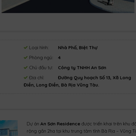
Loại hình:
Nhà Phố, Biệt Thự
Phòng ngủ:
4
Chủ đầu tư:
Công ty TNHH An Sơn
Địa chỉ:
Đường Quy hoạch Số 13, Xã Long
Điền, Long Điền, Bà Rịa Vũng Tàu.
Dự án
An Sơn Residence
được triển khai trên khu đ
rộng gần 2ha tại khu trung tâm tỉnh Bà Rịa – Vũng T