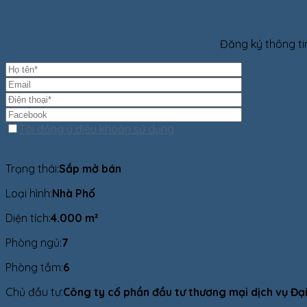
Đăng ký thông ti
Tôi đồng ý điều khoản sử dụng
Trạng thái:
Sắp mở bán
Loại hình:
Nhà Phố
Diện tích:
4.000 m²
Phòng ngủ:
7
Phòng tắm:
6
Chủ đầu tư:
Công ty cổ phần đầu tư thương mại dịch vụ Đạ