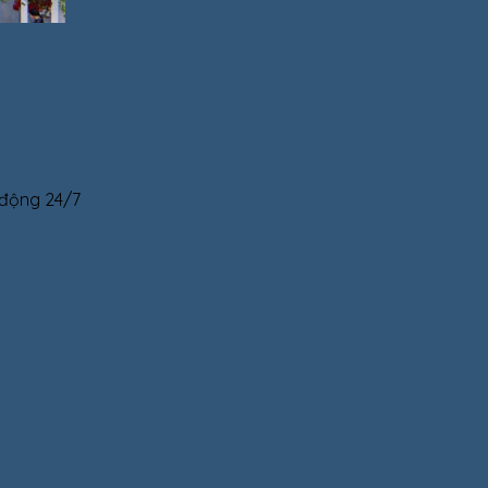
 động 24/7
ok Messenger