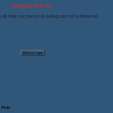
Đăng Ký Nhận Tin
n để nhận các bản tin và quảng cáo mới từ Moban.vn
i Phát