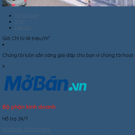
Tổng quan
Vị trí
Tiện ích
Giá: Chỉ từ 66 triệu/m²
Chúng tôi luôn sẵn sàng giải đáp cho bạn vì chúng tôi hoạt
x
Bộ phận kinh doanh
Hỗ trợ 24/7
HOTLINE: 0901803445
Liên hệ & Tư Vấn
Liên hệ Zalo
Facebo