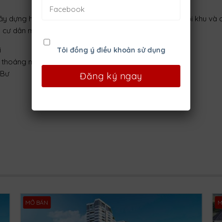
ây dựng hệ thống cơ sở hạ tầng hoàn thiện với đường nội khu và
o cư dân một cuộc sống đảm bảo chất lượng.
i
Tôi đồng ý điều khoản sử dụng
à thoáng mát
aBư
MỞ BÁN
M