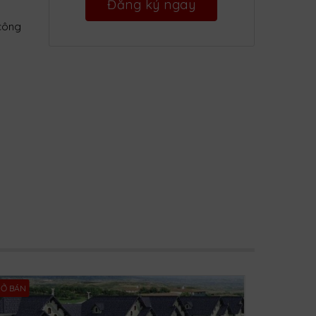
 công
Ở BÁN