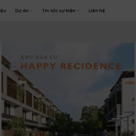
iệu
Dự án
Tin tức sự kiện
Liên hệ