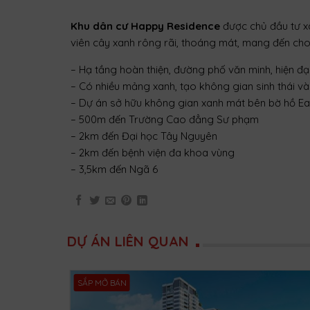
Khu dân cư Happy Residence
được chủ đầu tư x
viên cây xanh rông rãi, thoáng mát, mang đến ch
– Hạ tầng hoàn thiện, đường phố văn minh, hiện đạ
– Có nhiều mảng xanh, tạo không gian sinh thái v
– Dự án sở hữu không gian xanh mát bên bờ hồ E
– 500m đến Trường Cao đẳng Sư phạm
– 2km đến Đại học Tây Nguyên
– 2km đến bệnh viện đa khoa vùng
– 3,5km đến Ngã 6
DỰ ÁN LIÊN QUAN
SẮP MỞ BÁN