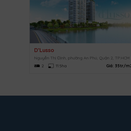
D’Lusso
Nguyễn Thị Định, phường An Phú, Quận 2, TP.HCM
3.5 tỷ/căn
2
11.5ha
Giá:
35tr/m