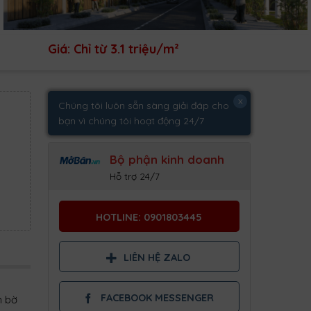
Giá: Chỉ từ 3.1 triệu/m²
x
Chúng tôi luôn sẵn sàng giải đáp cho
bạn vì chúng tôi hoạt động 24/7
Bộ phận kinh doanh
Hỗ trợ 24/7
,
HOTLINE: 0901803445
LIÊN HỆ ZALO
FACEBOOK MESSENGER
n bờ