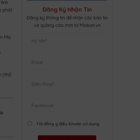
tỉnh
Đăng Ký Nhận Tin
ư phát
Đăng ký thông tin để nhận các bản tin
và quảng cáo mới từ Moban.vn
ôn Ma
n
m (thổ
ắk
Tôi đồng ý điều khoản sử dụng