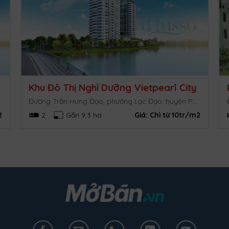
Khu Đô Thị Nghỉ Dưỡng Vietpearl City
Đường Trần Hưng Đạo, phường Lạc Đạo, huyện Phan Thiết, Bình Thuận
2
2
Gần 9,3 ha
Giá:
Chì từ 10tr/m2