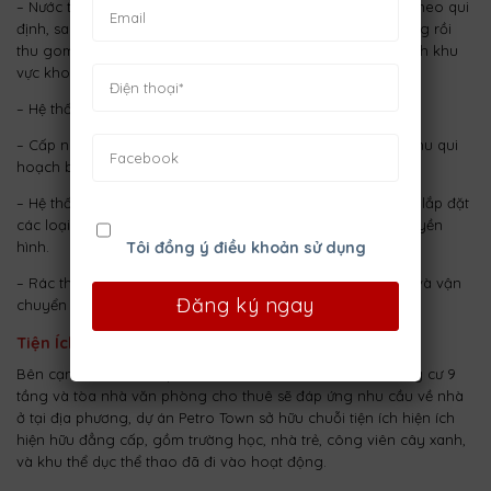
– Nước thải được xử lý cục bộ bằng bể tự hoại của từng lô theo qui
định, sau đó thoát ra ga thu của hệ thống thoát nước chung rồi
thu gom về trạm xử lý nước thải theo qui hoạch chung cách khu
vực khoảng 200m.
– Hệ thống cấp nước, cấp điện đầy đủ
– Cấp nước PCCC: Dựa vào hệ thống cấp nước chính của khu qui
hoạch bố trí trụ cứu hỏa
– Hệ thống thông tin liên lạc, truyền hình: phục vụ cho việc lắp đặt
các loại dây tín hiệu như điện thoai, mạng internet, cáp truyền
hình.
Tôi đồng ý điều khoản sử dụng
– Rác thải và vệ sinh môi trường: thu gom rác hàng ngày và vận
chuyển tới khu xử lý chất thải tập trung Tóc Tiên để xử lý.
Tiện Ích
Bên cạnh 72 căn nhà phố liền kề, 36 căn biệt thự, hai chung cư 9
tầng và tòa nhà văn phòng cho thuê sẽ đáp ứng nhu cầu về nhà
ở tại địa phương, dự án Petro Town sở hữu chuỗi tiện ích hiện ích
hiện hữu đẳng cấp, gồm trường học, nhà trẻ, công viên cây xanh,
và khu thể dục thể thao đã đi vào hoạt động.