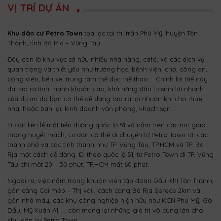
VỊ TRÍ DỰ ÁN
Khu dân cư Petro Town
tọa lạc tại thị trấn Phú Mỹ, huyện Tân
Thành, tỉnh Bà Rịa – Vũng Tàu.
Đây còn là khu vực sở hữu nhiều nhà hàng, café, và các dịch vụ
quan trọng và thiết yếu như trường học, bệnh viện, chợ, công an,
công viên, bến xe, trung tâm thể dục thể thao…. Chính lợi thế này
đã tạo ra tính thanh khoản cao, khả năng đầu tư sinh lời nhanh
của dự án do bạn có thể dễ dàng tạo ra lợi nhuận khi cho thuê
nhà, hoặc bán lại, kinh doanh văn phòng, khách sạn.
Dự án liền lề mặt tiền đường quốc lộ 51 và nằm trên các nút giao
thông huyết mạch, cư dân có thể di chuyển từ Petro Town tới các
thành phố và các tỉnh thành như TP. Vũng Tàu, TP.HCM và TP. Bà
Rịa một cách dễ dàng. Đi theo quốc lộ 51, từ Petro Town đi TP. Vũng
Tàu chỉ mất 20 – 30 phút, TP.HCM mất 60 phút.
Ngoài ra, việc nằm trong khuôn viên tập đoàn Dầu Khí Tân Thành,
gần cảng Cái mép – Thị vải , cách cảng Bà Rịa Serece 2km và
gần nhà máy, các khu công nghiệp hiện hữu như KCN Phú Mỹ, Gò
Dầu, Mỹ Xuân A1, … còn mang lại những giá trị vô cùng lớn cho
khu dân cư Petro Town.