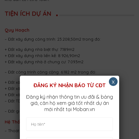
TIỆN ÍCH DỰ ÁN
Quy Hoạch
– Đất xây dựng công trình: 23.208,50m2 trong đó:
+ Đất xây dựng nhà biệt thự: 7.189m2
+ Đất xây dựng nhà liền kề: 8.926,90m2
+ Đất xây dựng nhà ở chung cư: 7.093m2
– Đất công trình công cộng: 6.182 m2 trong đó:
x
+ Đất xây dựng văn phòng làm việc: 1.957,30m2
ĐĂNG KÝ NHẬN BÁO TỪ CĐT
+ Đất xây dựng trạm y tế: 1.562,70m2
+ Đất xây dựng Nhà khách, nhà hàng, TTTM: 2.662m2
Đăng ký nhận thông tin ưu đãi & bảng
– Đất TDTT, cây xanh: 16.478,60m2
giá, căn hộ xem giá tốt nhất dự án
mới nhất tại Moban.vn
– Đất giao thông: 21.065,40m2
Hệ Thống Kỹ Thuật
– Thoát nước mưa của dự án thiết kế hệ thống riêng