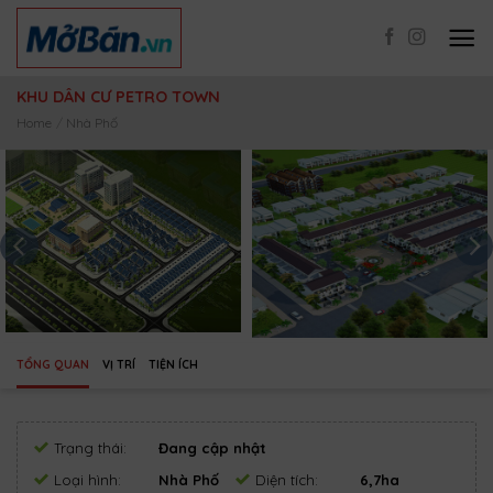
Skip
to
content
KHU DÂN CƯ PETRO TOWN
Home
/
Nhà Phố
TỔNG QUAN
VỊ TRÍ
TIỆN ÍCH
Trạng thái:
Đang cập nhật
Loại hình:
Nhà Phố
Diện tích:
6,7ha