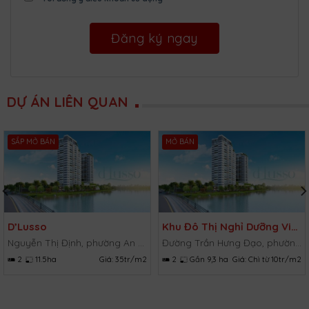
DỰ ÁN LIÊN QUAN
SẮP MỞ BÁN
MỞ BÁN
D’Lusso
Khu Đô Thị Nghỉ Dưỡng Vietpearl City
Nguyễn Thị Định, phường An Phú, Quận 2, TP.HCM
Đường Trần Hưng Đạo, phường Lạc Đạo, huyện Phan Thiết, Bình Thuận
2
11.5ha
Giá:
35tr/m2
2
Gần 9,3 ha
Giá:
Chì từ 10tr/m2