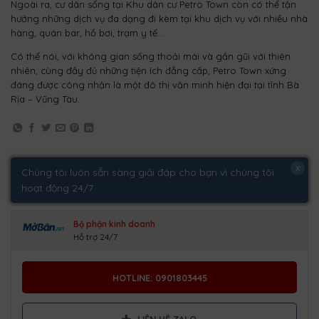
Ngoài ra, cư dân sống tại Khu dân cư Petro Town còn có thể tận
hưởng những dịch vụ đa dạng đi kèm tại khu dịch vụ với nhiều nhà
hàng, quán bar, hồ bơi, trạm y tế…
Có thể nói, với không gian sống thoải mái và gần gũi với thiên
nhiên, cùng đầy đủ những tiện ích đẳng cấp, Petro Town xứng
đáng được công nhận là một đô thị văn minh hiện đại tại tỉnh Bà
Rịa – Vũng Tàu.
x
Chúng tôi luôn sẵn sàng giải đáp cho bạn vì chúng tôi
hoạt động 24/7
Bộ phận kinh doanh
Hỗ trợ 24/7
HOTLINE: 0901803445