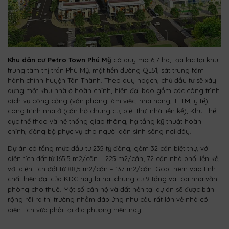
Khu dân cư Petro Town Phú Mỹ
có quy mô 6,7 ha, tọa lạc tại khu
trung tâm thị trấn Phú Mỹ, mặt tiền đường QL51, sát trung tâm
hành chính huyện Tân Thành. Theo quy hoạch, chủ đầu tư sẽ xây
dựng một khu nhà ở hoàn chỉnh, hiện đại bao gồm các công trình
dịch vụ công cộng (văn phòng làm việc, nhà hàng, TTTM, y tế),
công trình nhà ở (căn hộ chung cư, biệt thự, nhà liền kề), Khu Thể
dục thể thao và hệ thống giao thông, hạ tầng kỹ thuật hoàn
chỉnh, đồng bộ phục vụ cho người dân sinh sống nơi đây.
Dự án có tổng mức đầu tư 235 tỷ đồng, gồm 32 căn biệt thự, với
diện tích đất từ 165,5 m2/căn – 225 m2/căn; 72 căn nhà phố liền kề,
với diện tích đất từ 88,5 m2/căn – 137 m2/căn. Góp thêm vào tính
chất hiện đại của KDC này là hai chung cư 9 tầng và tòa nhà văn
phòng cho thuê. Một số căn hộ và đất nền tại dự án sẽ được bán
rộng rãi ra thị trường nhằm đáp ứng nhu cầu rất lớn về nhà có
diện tích vừa phải tại địa phương hiện nay.