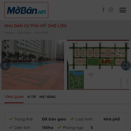
Skip
to
content
KHU DÂN CƯ PHÚ MỸ CHỢ LỚN
Home
/
Đất Nền
-
Nhà Phố
TỔNG QUAN
VỊ TRÍ
MẶT BẰNG
Trạng thái:
Đã bàn giao
Loại hình:
Nhà phố
Diện tích:
130ha
Phòng ngủ:
3