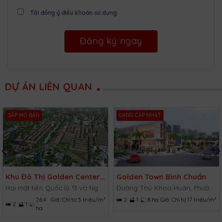
Tôi đồng ý điều khoản sử dụng
DỰ ÁN LIÊN QUAN
SẮP MỞ BÁN
ĐANG CẬP NHẬT
Khu Đô Thị Golden Center City 2
Golden Town Bình Chuẩn
Hai mặt tiền Quốc lộ 13 và Ngô Quyền, thị xã Bến Cát, Bình Dương.
Đường Thủ Khoa Huân, Phường Bình Chuẩn, Thuận An, Bình Dương.
26.4
Giá:
Chỉ từ 5 triệu/m²
2
1
8 ha
Giá:
Chỉ từ 17 triệu/m²
2
1
ha