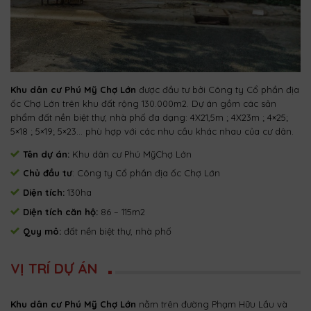
Khu dân cư Phú Mỹ
Chợ Lớn
được đầu tư bởi Công ty Cổ phần địa
ốc Chợ Lớn trên khu đất rộng 130.000m2. Dự án gồm các sản
phẩm đất nền biệt thự, nhà phố đa dạng: 4X21,5m ; 4X23m ; 4×25;
5×18 ; 5×19; 5×23… phù hợp với các nhu cầu khác nhau của cư dân.
Tên dự án:
Khu dân cư Phú MỹChợ Lớn
Chủ đầu tư
: Công ty Cổ phần địa ốc Chợ Lớn
Diện tích:
130ha
Diện tích căn hộ:
86 – 115m2
Quy mô:
đất nền biệt thự, nhà phố
VỊ TRÍ DỰ ÁN
Khu dân cư Phú Mỹ Chợ Lớn
nằm trên đường Phạm Hữu Lầu và