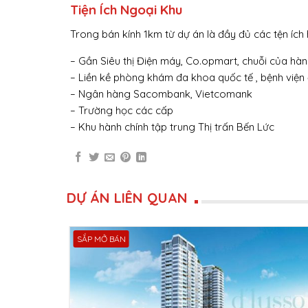
Tiện Ích Ngoại Khu
Trong bán kính 1km từ dự án là đầy đủ các tện ích
– Gần Siêu thị Điện máy, Co.opmart, chuỗi của hàng
– Liền kề phòng khám đa khoa quốc tế , bệnh viện
– Ngân hàng Sacombank, Vietcomank
– Trường học các cấp
– Khu hành chính tập trung Thị trấn Bến Lức
DỰ ÁN LIÊN QUAN
SẮP MỞ BÁN