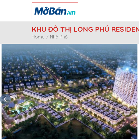
Skip
to
content
KHU ĐÔ THỊ LONG PHÚ RESIDE
Home
/
Nhà Phố