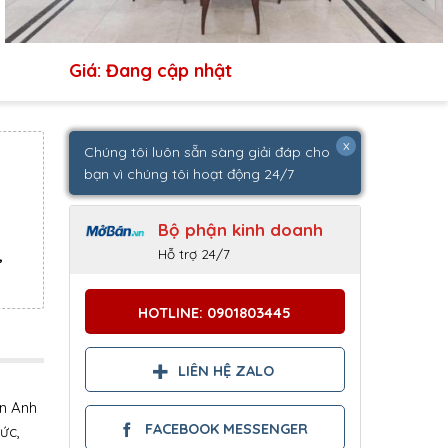
Giá: Đang cập nhật
x
Chúng tôi luôn sẵn sàng giải đáp cho
bạn vì chúng tôi hoạt động 24/7
Bộ phận kinh doanh
Hỗ trợ 24/7
,
HOTLINE: 0901803445
LIÊN HỆ ZALO
n Anh
FACEBOOK MESSENGER
ức,