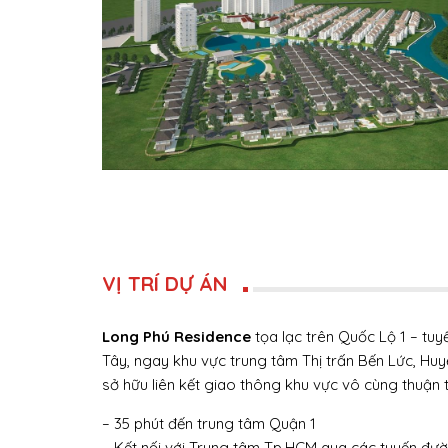
VỊ TRÍ DỰ ÁN
Long Phú Residence
tọa lạc trên Quốc Lộ 1 – tuy
Tây, ngay khu vực trung tâm Thị trấn Bến Lức, Huyệ
sở hữu liên kết giao thông khu vực vô cùng thuận t
– 35 phút đến trung tâm Quận 1
– Kết nối với Trung tâm Tp.HCM qua các tuyến đường