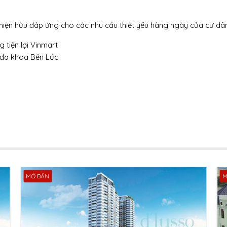
 hiện hữu đáp ứng cho các nhu cầu thiết yếu hàng ngày của cư dân
 tiện lợi Vinmart
 đa khoa Bến Lức
MỞ BÁN
M