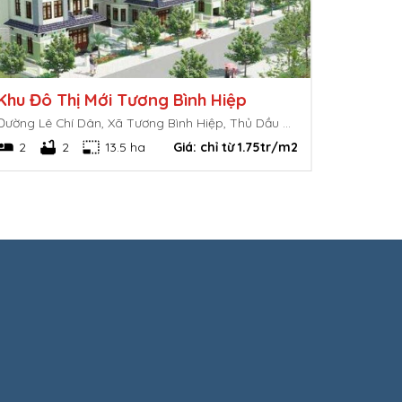
Khu Đô Thị Mới Tương Bình Hiệp
Đường Lê Chí Dân, Xã Tương Bình Hiệp, Thủ Dầu Một, Bình Dương
2
2
13.5 ha
Giá:
chỉ từ 1.75tr/m2