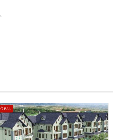
:
Ở BÁN