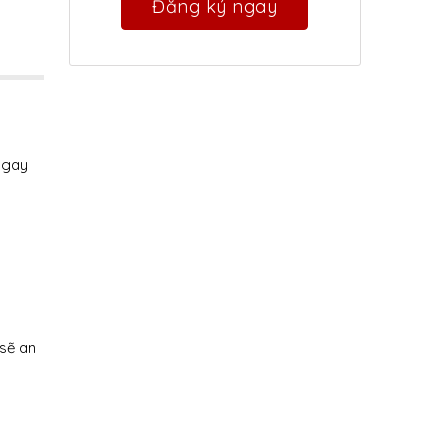
ngay
sẽ an