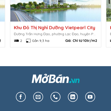
Khu Đô Thị Nghỉ Dưỡng Vietpearl City
Đường Trần Hưng Đạo, phường Lạc Đạo, huyện Phan Thiết, Bình Thuận
2
2
Gần 9,3 ha
Giá:
Chì từ 10tr/m2