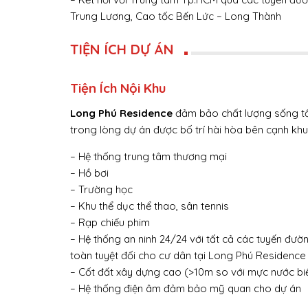
Trung Lương, Cao tốc Bến Lức – Long Thành
TIỆN ÍCH DỰ ÁN
Tiện Ích Nội Khu
Long Phú Residence
đảm bảo chất lượng sống tốt 
trong lòng dự án được bố trí hài hòa bên cạnh khu
– Hệ thống trung tâm thương mại
– Hồ bơi
– Trường học
– Khu thể dục thể thao, sân tennis
– Rạp chiếu phim
– Hệ thống an ninh 24/24 với tất cả các tuyến đ
toàn tuyệt đối cho cư dân tại Long Phú Residence
– Cốt đất xây dựng cao (>10m so với mực nước b
– Hệ thống điện âm đảm bảo mỹ quan cho dự án