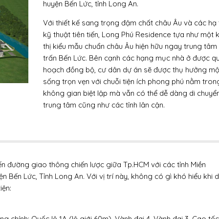
huyện Bến Lức, tỉnh Long An.
Với thiết kế sang trọng đậm chất châu Âu và các hạ
kỹ thuật tiên tiến, Long Phú Residence tựa như một 
thị kiểu mẫu chuẩn châu Âu hiện hữu ngay trung tâm 
trấn Bến Lức. Bên cạnh các hạng mục nhà ở được q
hoạch đồng bộ, cư dân dự án sẽ được thụ hưởng mộ
sống trọn vẹn với chuỗi tiện ích phong phú nằm tro
không gian biệt lập mà vẫn có thể dễ dàng di chuyể
trung tâm cũng như các tỉnh lân cận.
+ Tổng diện tích khu đất: 30.631ha
+ 193 căn nhà phố liên kế: diện tích 7.983m2 (11.60%)
+ Đất ở xây dựng: 12.537m2 (44,57%)
+ Đất Công viên cây xanh: 4.687m2 (15.80%)
x
ến đường giao thông chiến lược giữa Tp.HCM với các tỉnh Miền
ĐĂNG KÝ NHẬN BÁO TỪ CĐT
+ Đất công cộng (trường học, hành chính): 1.565m2
n Bến Lức, Tỉnh Long An. Với vị trí này, không có gì khó hiểu khi 
(4.08%)
Đăng ký nhận thông tin ưu đãi & bảng
iện:
+ Mặt nước Công viên: 158m2
giá, căn hộ xem giá tốt nhất dự án
mới nhất tại Moban.vn
+ Đất giao thông: 10.388m2 chiếm 35.18%
+ Đất hạ tầng kỹ thuật (Trạm biến áp, xử lý nước thải
 chính: Quốc lộ 1A (lộ giới 60m), Vành đai 4, Vành đai 3, Cao tốc