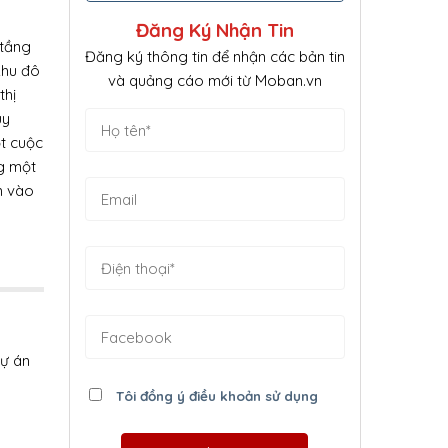
Đăng Ký Nhận Tin
 tầng
Đăng ký thông tin để nhận các bản tin
khu đô
và quảng cáo mới từ Moban.vn
thị
uy
t cuộc
ng một
n vào
dự án
Tôi đồng ý điều khoản sử dụng
…):