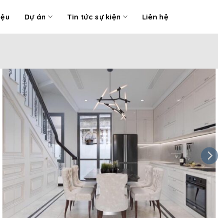
iệu
Dự án
Tin tức sự kiện
Liên hệ