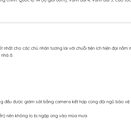
421m2
+ Kích thước: Nhà phố liền kề : 5x15m
nhất cho các chủ nhân tương lai với chuỗi tiện ích hiện đại nằm 
 nhà ở.
Tôi đồng ý điều khoản sử dụng
ường đều được giám sát bằng camera kết hợp cùng đội ngũ bảo vệ 
iển) nên không lo bị ngập úng vào mùa mưa