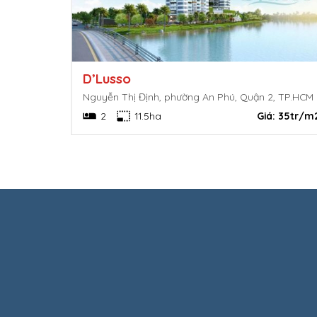
D’Lusso
Nguyễn Thị Định, phường An Phú, Quận 2, TP.HCM
3.5 tỷ/căn
2
11.5ha
Giá:
35tr/m