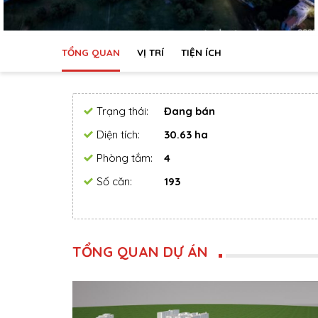
TỔNG QUAN
VỊ TRÍ
TIỆN ÍCH
Trạng thái:
Đang bán
Diện tích:
30.63 ha
Phòng tắm:
4
Số căn:
193
TỔNG QUAN DỰ ÁN