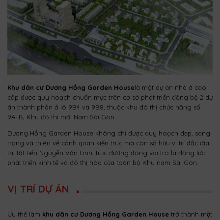
Khu dân cư Dương Hồng Garden House
là một dự án nhà ở cao
cấp được quy hoạch chuẩn mực trên cơ sở phát triển đồng bộ 2 dự
án thành phần ở lô 9B4 và 9B8, thuộc khu đô thị chức năng số
9A+B, Khu đô thị mới Nam Sài Gòn.
Dương Hồng Garden House không chỉ được quy hoạch đẹp, sang
trọng và thiên về cảnh quan kiến trúc mà còn sở hữu vị trí đắc địa
tại tặt tiền Nguyễn Văn Linh, trục đường đóng vai trò là động lực
phát triển kinh tế và đô thị hóa của toàn bộ Khu nam Sài Gòn.
VỊ TRÍ DỰ ÁN
Ưu thế làm
khu dân cư Dương Hồng Garden House
trở thành một