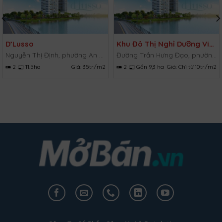
D’Lusso
Khu Đô Thị Nghỉ Dưỡng Vietpearl City
Nguyễn Thị Định, phường An Phú, Quận 2, TP.HCM
Đường Trần Hưng Đạo, phường Lạc Đạo, huyện Phan Thiết, Bình Thuận
2
11.5ha
Giá:
35tr/m2
2
Gần 9,3 ha
Giá:
Chì từ 10tr/m2