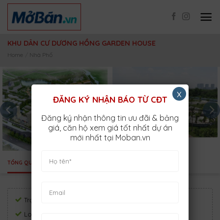
Skip
to
content
KHU DÂN CƯ DƯƠNG HỒNG GARDEN HOUSE
Home
/
Nhà Phố
x
ĐĂNG KÝ NHẬN BÁO TỪ CĐT
Đăng ký nhận thông tin ưu đãi & bảng
giá, căn hộ xem giá tốt nhất dự án
mới nhất tại Moban.vn
TỔNG QUAN
VỊ TRÍ
TIỆN ÍCH
TIẾN ĐỘ
Trạng thái:
Sắp mở bán
Loại hình:
Nhà Phố, Biệt Thự