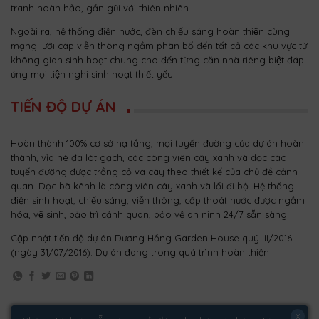
tranh hoàn hảo, gần gũi với thiên nhiên.
Ngoài ra, hệ thống điện nước, đèn chiếu sáng hoàn thiện cùng
mạng lưới cáp viễn thông ngầm phân bố đến tất cả các khu vực từ
không gian sinh hoạt chung cho đến từng căn nhà riêng biệt đáp
ứng mọi tiện nghi sinh hoạt thiết yếu.
TIẾN ĐỘ DỰ ÁN
Hoàn thành 100% cơ sở hạ tầng, mọi tuyến đường của dự án hoàn
thành, vỉa hè đã lót gạch, các công viên cây xanh và dọc các
tuyến đường được trồng cỏ và cây theo thiết kế của chủ đề cảnh
quan. Dọc bờ kênh là công viên cây xanh và lối đi bộ. Hệ thống
điện sinh hoạt, chiếu sáng, viễn thông, cấp thoát nước được ngầm
hóa, vệ sinh, bảo trì cảnh quan, bảo vệ an ninh 24/7 sẵn sàng.
Cập nhật tiến độ dự án Dương Hồng Garden House quý III/2016
(ngày 31/07/2016): Dự án đang trong quá trình hoàn thiện
x