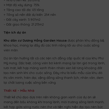
– Nhà ở liên kế: 26.131m2
+ Mật độ xây dựng: 75%
+ Tầng cao tối đa: 03 tầng
+ Tổng số nền đất dự kiến: 254 nền
– Đất cây xanh: 3.907m2
– Đất giao thông: 21.213m2
Tiện ích dự án
Khu dân cư Dương Hồng Garden House
được phân khu đồng bộ,
khoa học, mang lại đầy đủ các tính năng tối ưu cho cuộc sống
viên mãn.
Dự án tận hưởng tất cả các tiện ích đẳng cấp quốc tế của khu Phú
Mỹ Hưng. Đặc biệt, công viên bờ kênh mang lại làn gió trong lành,
tươi mát; kết hợp mảng xanh thiên nhiên xen kẽ từng khoảng đất
tạo nên sinh khí cho cuộc sống. Đây như là kiểu mẫu của khu đô
thị văn mình, hiên đại, cộng đồng sống thanh lịch, nhân văn, đem
lại chất lượng cuộc sống bền vững.
Thiết Kế – Mẫu Nhà
Thiết kế chủ đạo dựa trên nền không gian xanh của dự án sẽ
mang đến bầu không khí trong lành, môi trường sống lành mạnh,
kết hợp giữa sông nước nên thơ và tiện nghi hiện đại tạo nên bức