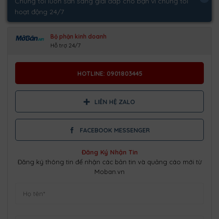
Chúng tôi luôn sẵn sàng giải đáp cho bạn vì chúng tôi
hoạt động 24/7
Bộ phận kinh doanh
Hỗ trợ 24/7
HOTLINE: 0901803445
LIÊN HỆ ZALO
FACEBOOK MESSENGER
Đăng Ký Nhận Tin
Đăng ký thông tin để nhận các bản tin và quảng cáo mới từ
Moban.vn