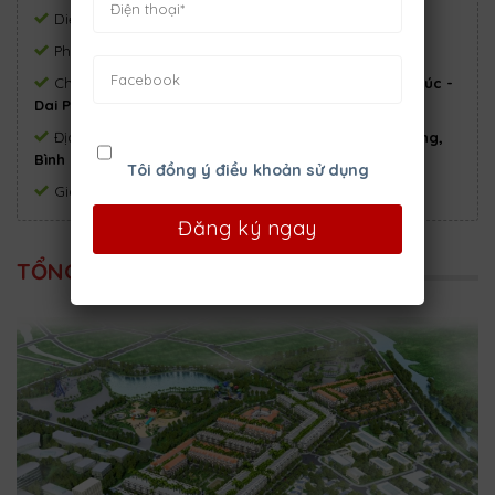
Diện tích:
11,79 ha
Phòng ngủ:
4
Phòng tắm:
4
Chủ đầu tư:
tư: Công ty CP Đầu tư Địa ốc Vạn Phúc -
Dai Phuc Group
Địa chỉ:
Đường Nguyễn Văn Linh, Xã Bình Hưng,
Bình Chánh, Hồ Chí Minh.
Tôi đồng ý điều khoản sử dụng
Giá:
Chỉ từ 18.5 triệu/m²
TỔNG QUAN DỰ ÁN