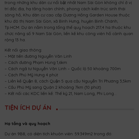
trong những khu dân cư nổi bật nhất Nam Sài Gòn không chỉ ở vị
trí đắc địa, hạ tầng hoàn chỉnh, phong cách kiến trúc sinh thái
sông hồ, Khu dân cư cao cấp Dương Hồng Garden House thuộc
khu đô thị Nam Sài Gòn, xã Bình Hưng, huyện Bình Chánh,
Tp.HCM. Dự án nằm trong tổng thể quy hoạch 217,4 ha thuộc khu
chức năng số 9 Nam Sài Gòn, liền kề khu công viên hồ cảnh quan
rộng 13 ha.
Kết nối giao thông:
– Mặt tiền đường Nguyễn Văn Linh
– Cách đường Phạm Hùng 1,6km
– Cách ngã tư Nguyễn Văn Linh – Quốc lộ 50 khoảng 700m
– Cách Phú Mỹ Hưng 4 phút
– Liền kề Quận 8, cách Quận 5 qua cầu Nguyễn Tri Phương 3,5km
– Cầu Phú Mỹ sang Quận 2 khoảng 7km (10 phút)
– Kết nối các KDC liền kề: Thế kỷ 21, Nam Long, Phi Long…
TIỆN ÍCH DỰ ÁN
Hạ tầng và quy hoạch
Dự án 9B8, có diện tích khuôn viên: 59.349m2 trong đó: