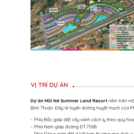
VỊ TRÍ DỰ ÁN
Dự án Mũi Né Summer Land Resort
nằm trên mặt
Bình Thuận. Đây là tuyến đường huyết mạch của Phan
– Phía Bắc giáp đất cây xanh cách ly theo quy ho
– Phía Nam giáp đường ĐT.706B
– Phía Đông giáp đất ở kết hợp thương mại dịch v