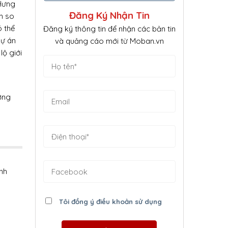
 Hưng
Đăng Ký Nhận Tin
m so
ó thể
Đăng ký thông tin để nhận các bản tin
dự án
và quảng cáo mới từ Moban.vn
ộ giới
ờng
nh
Tôi đồng ý điều khoản sử dụng