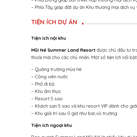
– Phía Tây giáp đất dự án Khu thương mại dịch vụ 
TIỆN ÍCH DỰ ÁN
Tiện ích nội khu
Mũi Né Summer Land Resort
được chủ đầu tư tra
thoải mái cho các chủ nhân. Một số tiện ích nổi bật
– Quảng trường mùa hè
– Công viên nước
– Phố đi bộ
– Khu ẩm thực
– Resort 5 sao
– Khách sạn 5 sao và khu resort VIP dành cho giớ
– Khu giải trí sau 0 giờ như bar,vũ trường
Tiện ích ngoại khu