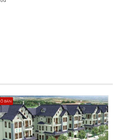
dừa
Ở BÁN