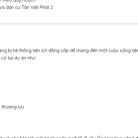
+ Biệt thự đơn lập: 50 căn
và dân cư Tân Việt Phát 2
+ Biệt thự song lập: 77 căn
+ Nhà phố: 310 căn
+ Nhà phố kết hợp thương mại: 181 căn
– Khởi công: Quý 3/2019
– Hoàn thành: Quý 4/2020
– Dự án gồm 3 giai đoạn:
ng bị hệ thống tiện ích đẳng cấp để mang đến một cuộc sống tiện
+ Giai đoạn 1 (tháng 1/2019 – tháng 1/2020): Xây d
 có tại dự án như:
thống giao thông và hạ tầng kỹ thuật, khu quảng tr
trung tâm
+ Giai đoạn 2 (tháng 2/2020 – tháng 2/2022): Xây 
Tôi đồng ý điều khoản sử dụng
khu nhà phố, nhà phố kết hợp thương mại, khu ở kết 
dịch vụ du lịch, biệt thự đơn lập, biệt thự song lập
+ Giai đoạn 3 (tháng 3/2022 – tháng 2/2024): Xây d
i thượng lưu
hoàn thiện các hạng mục còn lại