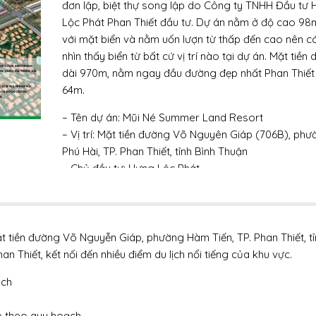
đơn lập, biệt thự song lập do Công ty TNHH Đầu tư
Lộc Phát Phan Thiết đầu tư. Dự án nằm ở độ cao 98
với mặt biển và nằm uốn lượn từ thấp đến cao nên c
nhìn thấy biển từ bất cứ vị trí nào tại dự án. Mặt tiền 
dài 970m, nằm ngay đầu đường đẹp nhất Phan Thiết l
64m.
– Tên dự án: Mũi Né Summer Land Resort
– Vị trí: Mặt tiền đường Võ Nguyên Giáp (706B), phư
Phú Hài, TP. Phan Thiết, tỉnh Bình Thuận
– Chủ đầu tư: Hưng Lộc Phát
– Đơn vị phân phối: TP Invest
– Tổng diện tích: 315.344,5m2
+ Diện tích thương mại: 308.858,5m2
x
ĐĂNG KÝ NHẬN BÁO TỪ CĐT
+ Đất công trình công cộng: 6.596,7m2
 tiền đường Võ Nguyễn Giáp, phường Hàm Tiến, TP. Phan Thiết, tỉ
+ Đất công viên cây xanh quảng trường: 42.136,2m2
 Thiết, kết nối đến nhiều điểm du lịch nổi tiếng của khu vực.
Đăng ký nhận thông tin ưu đãi & bảng
+ Đất giao thông: 116.234,3m2
giá, căn hộ xem giá tốt nhất dự án
ạch
– Quy mô:
mới nhất tại Moban.vn
+ Căn hộ cao tầng: 1.800-2.000 căn
ụ theo quy hoạch