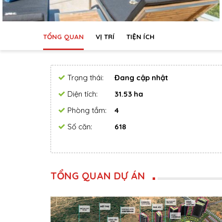
TỔNG QUAN
VỊ TRÍ
TIỆN ÍCH
Trạng thái:
Đang cập nhật
Diện tích:
31.53 ha
Phòng tắm:
4
Số căn:
618
TỔNG QUAN DỰ ÁN