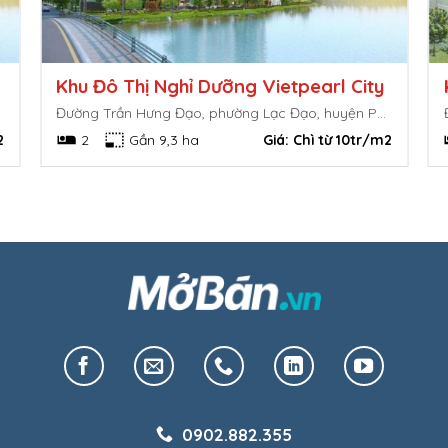
Khu Đô Thị Nghỉ Dưỡng Vietpearl City
Đường Trần Hưng Đạo, phường Lạc Đạo, huyện Phan Thiết, Bình Thuận
2
2
Gần 9,3 ha
Giá:
Chì từ 10tr/m2
0902.882.355