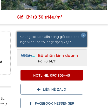
Giá: Chỉ từ 30 triệu/m²
x
Chúng tôi luôn sẵn sàng giải đáp cho
bạn vì chúng tôi hoạt động 24/7
Bộ phận kinh doanh
Hỗ trợ 24/7
ú
HOTLINE: 0901803445
LIÊN HỆ ZALO
tích
FACEBOOK MESSENGER
 thự