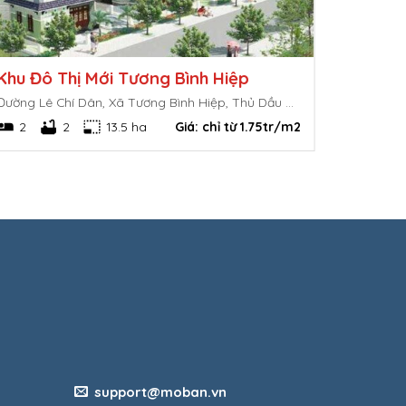
Khu Đô Thị Mới Tương Bình Hiệp
Đường Lê Chí Dân, Xã Tương Bình Hiệp, Thủ Dầu Một, Bình Dương
2
2
13.5 ha
Giá:
chỉ từ 1.75tr/m2
support@moban.vn