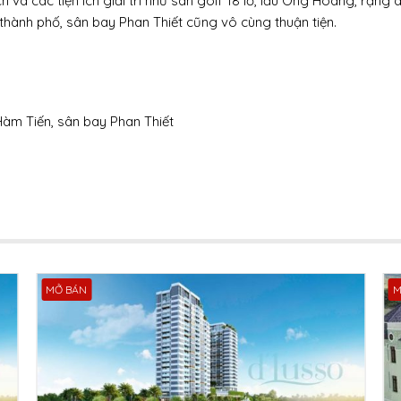
và các tiện ích giải trí như sân golf 18 lỗ, lầu Ông Hoàng, rặng 
thành phố, sân bay Phan Thiết cũng vô cùng thuận tiện.
àm Tiến, sân bay Phan Thiết
MỞ BÁN
M