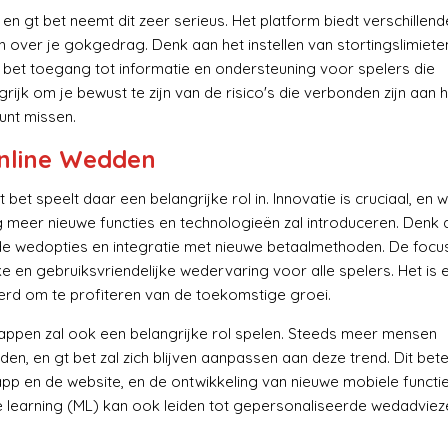
 gt bet neemt dit zeer serieus. Het platform biedt verschillend
 over je gokgedrag. Denk aan het instellen van stortingslimiete
gt bet toegang tot informatie en ondersteuning voor spelers die
jk om je bewust te zijn van de risico's die verbonden zijn aan h
unt missen.
Online Wedden
t bet speelt daar een belangrijke rol in. Innovatie is cruciaal, en 
 meer nieuwe functies en technologieën zal introduceren. Denk 
de wedopties en integratie met nieuwe betaalmethoden. De focus
jke en gebruiksvriendelijke wedervaring voor alle spelers. Het is 
erd om te profiteren van de toekomstige groei.
ppen zal ook een belangrijke rol spelen. Steeds meer mensen
n, en gt bet zal zich blijven aanpassen aan deze trend. Dit bet
app en de website, en de ontwikkeling van nieuwe mobiele functi
hine learning (ML) kan ook leiden tot gepersonaliseerde wedadvie