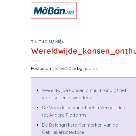
Skip
to
content
TIN TỨC SỰ KIỆN
Wereldwijde_kansen_onth
Posted on
25/06/2026
by
hadmin
Wereldwijde kansen onthuld rond gt bet
voor serieuze wedders
De Voordelen van gt bet in Vergelijking
tot Andere Platforms
De Belangrijkste Kenmerken van de
Gebruikersinterface