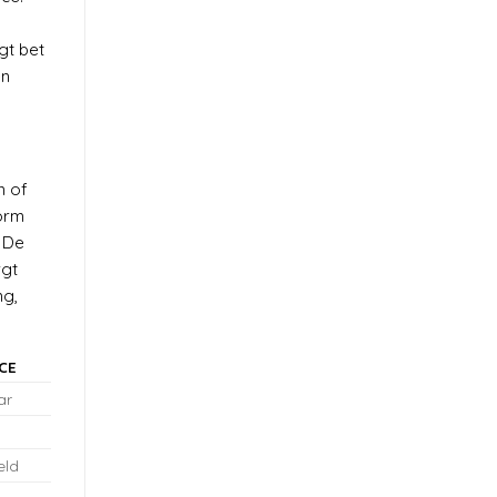
gt bet
en
n of
form
 De
rgt
ng,
CE
ar
eld