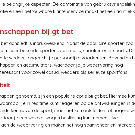
le belangrijke aspecten. De combinatie van gebruiksvriendelijkh
satie en een betrouwbare klantenservice maakt het een aantrekke
schappen bij gt bet
 bet aanbiedt is indrukwekkend. Naast de populaire sporten zoal
op minder bekende sporten zoals darts, snooker en e-sports. Di
 op te wedden, ongeacht je persoonlijke voorkeuren. Bovendien b
schappen en accumulators, waardoor je je wedervaring nog
nteressant voor zowel casual wedders als serieuze sportfans.
teit
ppen genoemd, zijn een populaire optie bij gt bet. Hiermee kun
aardoor je in realtime kunt reageren op de ontwikkelingen in d
 goede kennis van de sport, maar het kan ook leiden tot hogere wi
waardoor je een weloverwogen beslissing kunt nemen. Live
aan de wedervaring en maken het nog spannender en interactie