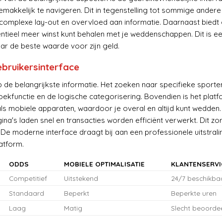
gemakkelijk te navigeren. Dit in tegenstelling tot sommige andere
complexe lay-out en overvloed aan informatie. Daarnaast biedt 
ntieel meer winst kunt behalen met je weddenschappen. Dit is e
ar de beste waarde voor zijn geld.
bruikersinterface
op de belangrijkste informatie. Het zoeken naar specifieke sporte
oekfunctie en de logische categorisering. Bovendien is het plat
 mobiele apparaten, waardoor je overal en altijd kunt wedden.
ina's laden snel en transacties worden efficiënt verwerkt. Dit zo
e moderne interface draagt bij aan een professionele uitstrali
atform.
ODDS
MOBIELE OPTIMALISATIE
KLANTENSERVI
Competitief
Uitstekend
24/7 beschikba
Standaard
Beperkt
Beperkte uren
Laag
Matig
Slecht beoorde