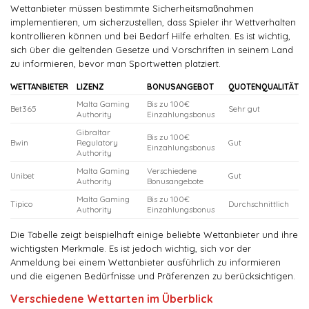
Wettanbieter müssen bestimmte Sicherheitsmaßnahmen
implementieren, um sicherzustellen, dass Spieler ihr Wettverhalten
kontrollieren können und bei Bedarf Hilfe erhalten. Es ist wichtig,
sich über die geltenden Gesetze und Vorschriften in seinem Land
zu informieren, bevor man Sportwetten platziert.
WETTANBIETER
LIZENZ
BONUSANGEBOT
QUOTENQUALITÄT
Malta Gaming
Bis zu 100€
Bet365
Sehr gut
Authority
Einzahlungsbonus
Gibraltar
Bis zu 100€
Bwin
Regulatory
Gut
Einzahlungsbonus
Authority
Malta Gaming
Verschiedene
Unibet
Gut
Authority
Bonusangebote
Malta Gaming
Bis zu 100€
Tipico
Durchschnittlich
Authority
Einzahlungsbonus
Die Tabelle zeigt beispielhaft einige beliebte Wettanbieter und ihre
wichtigsten Merkmale. Es ist jedoch wichtig, sich vor der
Anmeldung bei einem Wettanbieter ausführlich zu informieren
und die eigenen Bedürfnisse und Präferenzen zu berücksichtigen.
Verschiedene Wettarten im Überblick