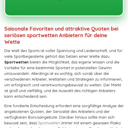
Saisonale Favoriten und attraktive Quoten bei
seriösen sportwetten Anbietern für deine
Wette
Die Welt des Sports ist voller Spannung und Leidenschaft, und für
viele Sportbegeisterte gehört das Setzen einer Wette dazu.
Sportwetten
bieten die Möglichkeit, das eigene Wissen und die
Vorliebe für eine bestimmte Sportart in potenziellen Gewinn
umzuwandeln. Allerdings ist es wichtig, sich vorab über die
verschiedenen Anbieter, Wettarten und Strategien zu informieren,
um erfolgreich und verantwortungsbewusst zu wetten. Der Markt
ist groß und vielfältig, und die Auswahl des richtigen Anbieters
kann entscheidend sein.
Eine fundierte Entscheidung erfordert eine sorgfältige Analyse der
angebotenen Quoten, der Seriosität des Anbieters und der
verfügbaren Bonusangebote. Darüber hinaus sollte man sich
bewusst sein, dass
Sportwetten
immer mit einem gewissen Risiko