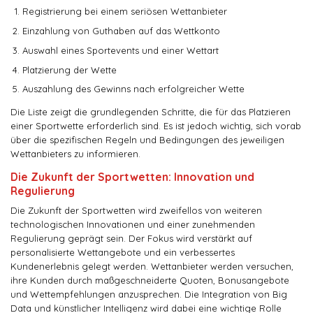
Registrierung bei einem seriösen Wettanbieter
Einzahlung von Guthaben auf das Wettkonto
Auswahl eines Sportevents und einer Wettart
Platzierung der Wette
Auszahlung des Gewinns nach erfolgreicher Wette
Die Liste zeigt die grundlegenden Schritte, die für das Platzieren
einer Sportwette erforderlich sind. Es ist jedoch wichtig, sich vorab
über die spezifischen Regeln und Bedingungen des jeweiligen
Wettanbieters zu informieren.
Die Zukunft der Sportwetten: Innovation und
Regulierung
Die Zukunft der Sportwetten wird zweifellos von weiteren
technologischen Innovationen und einer zunehmenden
Regulierung geprägt sein. Der Fokus wird verstärkt auf
personalisierte Wettangebote und ein verbessertes
Kundenerlebnis gelegt werden. Wettanbieter werden versuchen,
ihre Kunden durch maßgeschneiderte Quoten, Bonusangebote
und Wettempfehlungen anzusprechen. Die Integration von Big
Data und künstlicher Intelligenz wird dabei eine wichtige Rolle