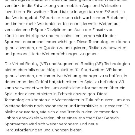
verstärkt in die Entwicklung von mobilen Apps und Webseiten
investieren. Ein weiterer Trend ist die Integration von E-Sports in
das Wettangebot. E-Sports erfreuen sich wachsender Beliebtheit,
und immer mehr Wettanbieter bieten mittlerweile Wetten auf
verschiedene E-Sport-Disziplinen an. Auch der Einsatz von
künstlicher Intelligenz und maschinellem Lernen wird in der
Sportwettenbranche immer wichtiger. Diese Technologien können
genutzt werden, um Quoten zu analysieren, Risiken zu bewerten
und personalisierte Wettempfehlungen zu geben.
Die Virtual Reality (VR) und Augmented Reality (AR) Technologien
bieten ebenfalls neue Möglichkeiten für Sportwetten. VR kann
genutzt werden, um immersive Wettumgebungen zu schaffen, in
denen man das Gefühl hat, sich mitten im Spiel zu befinden. AR
kann verwendet werden, um zusätzliche Informationen über ein
Spiel oder einen Athleten in Echtzeit anzuzeigen. Diese
Technologien könnten die Wettanbieter in Zukunft nutzen, um das
Wettenerlebnis noch spannender und interaktiver zu gestalten. Es
bleibt abzuwarten, wie sich diese Trends in den kommenden
Jahren entwickeln werden, aber eines ist sicher: Der Bereich
Sportwetten wird sich weiter verändern und neue
Herausforderungen und Chancen bieten.