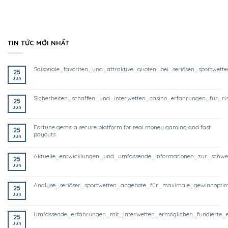
TIN TỨC MỚI NHẤT
saisonale_favoriten_und_attraktive_quoten_bei_seriösen_sportwett
25
Jun
sicherheiten_schaffen_und_interwetten_casino_erfahrungen_für_ri
25
Jun
fortune gems: a secure platform for real money gaming and fast
25
payouts
Jun
aktuelle_entwicklungen_und_umfassende_informationen_zur_schwe
25
Jun
analyse_seriöser_sportwetten_angebote_für_maximale_gewinnoptim
25
Jun
umfassende_erfahrungen_mit_interwetten_ermöglichen_fundierte_
25
Jun