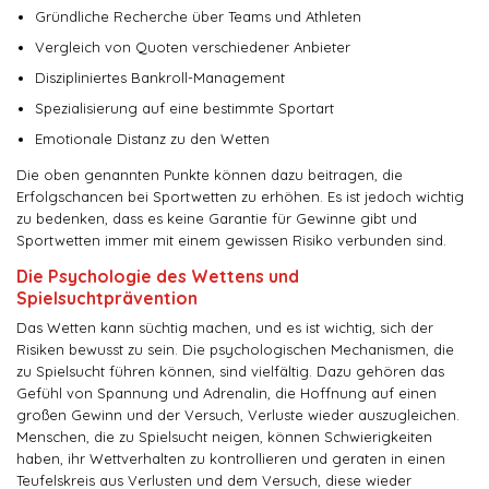
Gründliche Recherche über Teams und Athleten
Vergleich von Quoten verschiedener Anbieter
Diszipliniertes Bankroll-Management
Spezialisierung auf eine bestimmte Sportart
Emotionale Distanz zu den Wetten
Die oben genannten Punkte können dazu beitragen, die
Erfolgschancen bei Sportwetten zu erhöhen. Es ist jedoch wichtig
zu bedenken, dass es keine Garantie für Gewinne gibt und
Sportwetten immer mit einem gewissen Risiko verbunden sind.
Die Psychologie des Wettens und
Spielsuchtprävention
Das Wetten kann süchtig machen, und es ist wichtig, sich der
Risiken bewusst zu sein. Die psychologischen Mechanismen, die
zu Spielsucht führen können, sind vielfältig. Dazu gehören das
Gefühl von Spannung und Adrenalin, die Hoffnung auf einen
großen Gewinn und der Versuch, Verluste wieder auszugleichen.
Menschen, die zu Spielsucht neigen, können Schwierigkeiten
haben, ihr Wettverhalten zu kontrollieren und geraten in einen
Teufelskreis aus Verlusten und dem Versuch, diese wieder