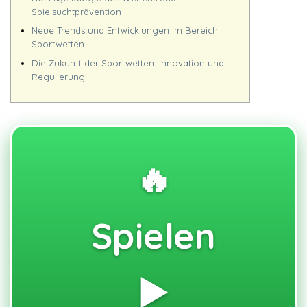
Spielsuchtprävention
Neue Trends und Entwicklungen im Bereich
Sportwetten
Die Zukunft der Sportwetten: Innovation und
Regulierung
🔥
Spielen
▶️