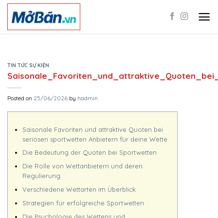
Skip
to
content
TIN TỨC SỰ KIỆN
Saisonale_Favoriten_und_attraktive_Quoten_bei
Posted on
25/06/2026
by
hadmin
Saisonale Favoriten und attraktive Quoten bei
seriösen sportwetten Anbietern für deine Wette
Die Bedeutung der Quoten bei Sportwetten
Die Rolle von Wettanbietern und deren
Regulierung
Verschiedene Wettarten im Überblick
Strategien für erfolgreiche Sportwetten
Die Psychologie des Wettens und