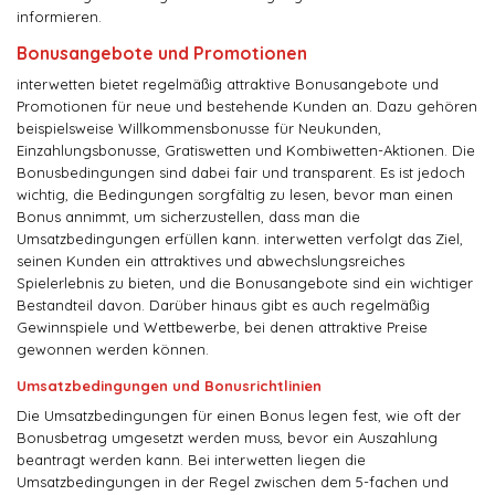
informieren.
Bonusangebote und Promotionen
interwetten bietet regelmäßig attraktive Bonusangebote und
Promotionen für neue und bestehende Kunden an. Dazu gehören
beispielsweise Willkommensbonusse für Neukunden,
Einzahlungsbonusse, Gratiswetten und Kombiwetten-Aktionen. Die
Bonusbedingungen sind dabei fair und transparent. Es ist jedoch
wichtig, die Bedingungen sorgfältig zu lesen, bevor man einen
Bonus annimmt, um sicherzustellen, dass man die
Umsatzbedingungen erfüllen kann. interwetten verfolgt das Ziel,
seinen Kunden ein attraktives und abwechslungsreiches
Spielerlebnis zu bieten, und die Bonusangebote sind ein wichtiger
Bestandteil davon. Darüber hinaus gibt es auch regelmäßig
Gewinnspiele und Wettbewerbe, bei denen attraktive Preise
gewonnen werden können.
Umsatzbedingungen und Bonusrichtlinien
Die Umsatzbedingungen für einen Bonus legen fest, wie oft der
Bonusbetrag umgesetzt werden muss, bevor ein Auszahlung
beantragt werden kann. Bei interwetten liegen die
Umsatzbedingungen in der Regel zwischen dem 5-fachen und