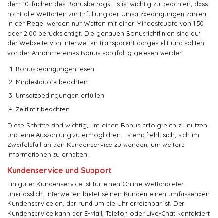
dem 10-fachen des Bonusbetrags. Es ist wichtig zu beachten, dass
nicht alle Wettarten zur Erfüllung der Umsatzbedingungen zählen.
In der Regel werden nur Wetten mit einer Mindestquote von 1.50
oder 2.00 berücksichtigt. Die genauen Bonusrichtlinien sind auf
der Webseite von interwetten transparent dargestellt und sollten
vor der Annahme eines Bonus sorgfältig gelesen werden.
Bonusbedingungen lesen
Mindestquote beachten
Umsatzbedingungen erfüllen
Zeitlimit beachten
Diese Schritte sind wichtig, um einen Bonus erfolgreich zu nutzen
und eine Auszahlung zu ermöglichen. Es empfiehlt sich, sich im
Zweifelsfall an den Kundenservice zu wenden, um weitere
Informationen zu erhalten.
Kundenservice und Support
Ein guter Kundenservice ist für einen Online-Wettanbieter
unerlässlich. interwetten bietet seinen Kunden einen umfassenden
Kundenservice an, der rund um die Uhr erreichbar ist. Der
Kundenservice kann per E-Mail, Telefon oder Live-Chat kontaktiert