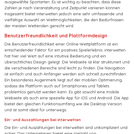
ausgewählte Sportarten. Es ist wichtig zu beachten, dass diese
Zahlen je nach Veranstaltung und Zeitpunkt variieren können.
Insgesamt bietet interwetten jedoch eine sehr umfassende und
vielfältige Auswahl an Wettmöglichkeiten, die den Bedürfnissen
der meisten Wettenden gerecht wird.
Benutzerfreundlichkeit und Plattformdesign
Die Benutzerfreundlichkeit einer Online-Wettplattform ist ein
entscheidender Faktor für ein positives Spielerlebnis. interwetten
hat hier viel Wert auf eine intuitive Bedienung und ein
übersichtliches Design gelegt. Die Webseite ist klar strukturiert und
die verschiedenen Bereiche sind leicht zu finden. Die Navigation
ist einfach und auch Anfänger werden sich schnell zurechtfinden.
Ein besonderes Augenmerk liegt auf der mobilen Optimierung,
sodass die Plattform auch auf Smartphones und Tablets
problemlos genutzt werden kann. Es gibt sowohl eine mobile
Webseite als auch eine spezielle App für iOS und Android. Die App
bietet den gleichen Funktionsumfang wie die Desktop-Version
und ist somit ideal für unterwegs.
Ein- und Auszahlungen bei interwetten
Die Ein- und Auszahlungen bei interwetten sind unkompliziert und
sicher. Das Unternehmen bietet eine Vielzahl von