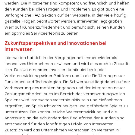
werden. Die Mitarbeiter sind kompetent und freundlich und helfen
den Kunden bei allen Fragen und Problemen. Es gibt auch eine
umfangreiche FAQ-Sektion auf der Webseite, in der viele häufig
gestellte Fragen beantwortet werden. interwetten legt großen
Wert auf Kundenzufriedenheit und bemüht sich, seinen Kunden
ein optimales Serviceerlebnis zu bieten.
Zukunftsperspektiven und Innovationen bei
interwetten
interwetten hat sich in der Vergangenheit immer wieder als
innovatives Unternehmen erwiesen und wird dies auch in Zukunft
sein. Das Unternehmen investiert kontinuierlich in die
Weiterentwicklung seiner Plattform und in die Einführung neuer
Funktionen und Technologien. Ein Schwerpunkt liegt dabei auf der
Verbesserung des mobilen Angebots und der Integration neuer
Zahlungsmethoden. Auch im Bereich des verantwortungsvollen
Spielens wird interwetten weiterhin aktiv sein und Maßnahmen
ergreifen, um Spielsucht vorzubeugen und gefährdete Spieler zu
unterstützen. Die kontinuierliche Weiterentwicklung und die
Anpassung an die sich ändernden Bedürfnisse der Kunden sind
entscheidend für den langfristigen Erfolg von interwetten.
Zusätzlich wird das Unternehmen wahrscheinlich weiterhin in