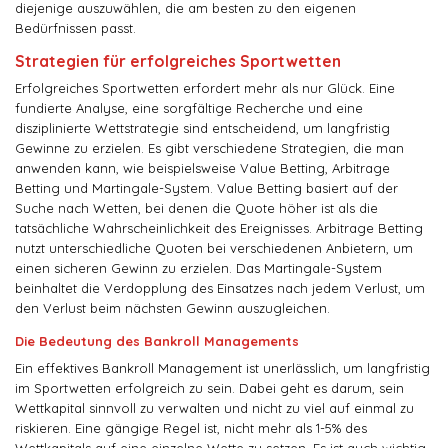
diejenige auszuwählen, die am besten zu den eigenen
Bedürfnissen passt.
Strategien für erfolgreiches Sportwetten
Erfolgreiches Sportwetten erfordert mehr als nur Glück. Eine
fundierte Analyse, eine sorgfältige Recherche und eine
disziplinierte Wettstrategie sind entscheidend, um langfristig
Gewinne zu erzielen. Es gibt verschiedene Strategien, die man
anwenden kann, wie beispielsweise Value Betting, Arbitrage
Betting und Martingale-System. Value Betting basiert auf der
Suche nach Wetten, bei denen die Quote höher ist als die
tatsächliche Wahrscheinlichkeit des Ereignisses. Arbitrage Betting
nutzt unterschiedliche Quoten bei verschiedenen Anbietern, um
einen sicheren Gewinn zu erzielen. Das Martingale-System
beinhaltet die Verdopplung des Einsatzes nach jedem Verlust, um
den Verlust beim nächsten Gewinn auszugleichen.
Die Bedeutung des Bankroll Managements
Ein effektives Bankroll Management ist unerlässlich, um langfristig
im Sportwetten erfolgreich zu sein. Dabei geht es darum, sein
Wettkapital sinnvoll zu verwalten und nicht zu viel auf einmal zu
riskieren. Eine gängige Regel ist, nicht mehr als 1-5% des
Wettkapitals auf eine einzelne Wette zu setzen. Es ist auch wichtig,