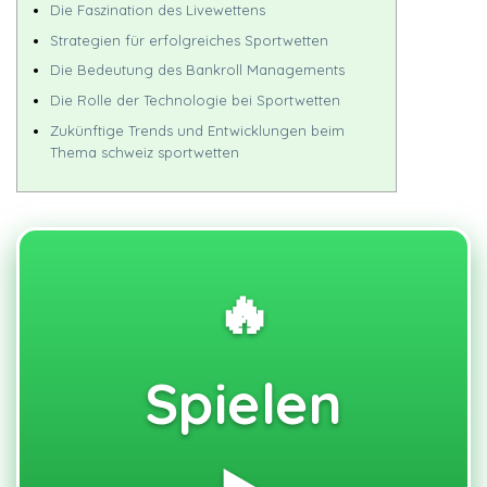
Die Faszination des Livewettens
Strategien für erfolgreiches Sportwetten
Die Bedeutung des Bankroll Managements
Die Rolle der Technologie bei Sportwetten
Zukünftige Trends und Entwicklungen beim
Thema schweiz sportwetten
🔥
Spielen