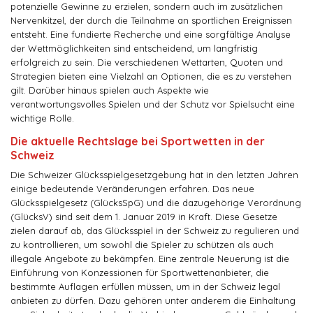
potenzielle Gewinne zu erzielen, sondern auch im zusätzlichen
Nervenkitzel, der durch die Teilnahme an sportlichen Ereignissen
entsteht. Eine fundierte Recherche und eine sorgfältige Analyse
der Wettmöglichkeiten sind entscheidend, um langfristig
erfolgreich zu sein. Die verschiedenen Wettarten, Quoten und
Strategien bieten eine Vielzahl an Optionen, die es zu verstehen
gilt. Darüber hinaus spielen auch Aspekte wie
verantwortungsvolles Spielen und der Schutz vor Spielsucht eine
wichtige Rolle.
Die aktuelle Rechtslage bei Sportwetten in der
Schweiz
Die Schweizer Glücksspielgesetzgebung hat in den letzten Jahren
einige bedeutende Veränderungen erfahren. Das neue
Glücksspielgesetz (GlücksSpG) und die dazugehörige Verordnung
(GlücksV) sind seit dem 1. Januar 2019 in Kraft. Diese Gesetze
zielen darauf ab, das Glücksspiel in der Schweiz zu regulieren und
zu kontrollieren, um sowohl die Spieler zu schützen als auch
illegale Angebote zu bekämpfen. Eine zentrale Neuerung ist die
Einführung von Konzessionen für Sportwettenanbieter, die
bestimmte Auflagen erfüllen müssen, um in der Schweiz legal
anbieten zu dürfen. Dazu gehören unter anderem die Einhaltung