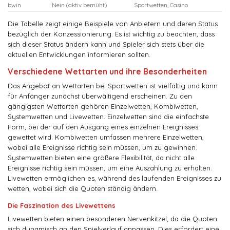
bwin
Nein (aktiv bemüht)
Sportwetten, Casino
Die Tabelle zeigt einige Beispiele von Anbietern und deren Status
bezüglich der Konzessionierung. Es ist wichtig zu beachten, dass
sich dieser Status ändern kann und Spieler sich stets über die
aktuellen Entwicklungen informieren sollten.
Verschiedene Wettarten und ihre Besonderheiten
Das Angebot an Wettarten bei Sportwetten ist vielfältig und kann
für Anfänger zunächst überwältigend erscheinen. Zu den
gängigsten Wettarten gehören Einzelwetten, Kombiwetten,
Systemwetten und Livewetten. Einzelwetten sind die einfachste
Form, bei der auf den Ausgang eines einzelnen Ereignisses
gewettet wird. Kombiwetten umfassen mehrere Einzelwetten,
wobei alle Ereignisse richtig sein müssen, um zu gewinnen.
Systemwetten bieten eine größere Flexibilität, da nicht alle
Ereignisse richtig sein müssen, um eine Auszahlung zu erhalten.
Livewetten ermöglichen es, während des laufenden Ereignisses zu
wetten, wobei sich die Quoten ständig ändern.
Die Faszination des Livewettens
Livewetten bieten einen besonderen Nervenkitzel, da die Quoten
sich dynamisch an den Spielverlauf anpassen. Dies erfordert eine