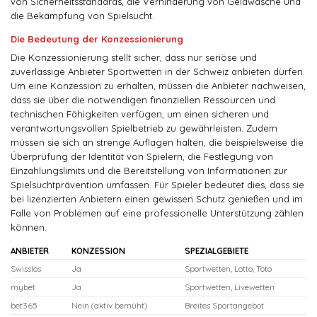
von Sicherheitsstandards, die Verhinderung von Geldwäsche und
die Bekämpfung von Spielsucht.
Die Bedeutung der Konzessionierung
Die Konzessionierung stellt sicher, dass nur seriöse und
zuverlässige Anbieter Sportwetten in der Schweiz anbieten dürfen.
Um eine Konzession zu erhalten, müssen die Anbieter nachweisen,
dass sie über die notwendigen finanziellen Ressourcen und
technischen Fähigkeiten verfügen, um einen sicheren und
verantwortungsvollen Spielbetrieb zu gewährleisten. Zudem
müssen sie sich an strenge Auflagen halten, die beispielsweise die
Überprüfung der Identität von Spielern, die Festlegung von
Einzahlungslimits und die Bereitstellung von Informationen zur
Spielsuchtprävention umfassen. Für Spieler bedeutet dies, dass sie
bei lizenzierten Anbietern einen gewissen Schutz genießen und im
Falle von Problemen auf eine professionelle Unterstützung zählen
können.
ANBIETER
KONZESSION
SPEZIALGEBIETE
Swisslos
Ja
Sportwetten, Lotto, Toto
mybet
Ja
Sportwetten, Livewetten
bet365
Nein (aktiv bemüht)
Breites Sportangebot