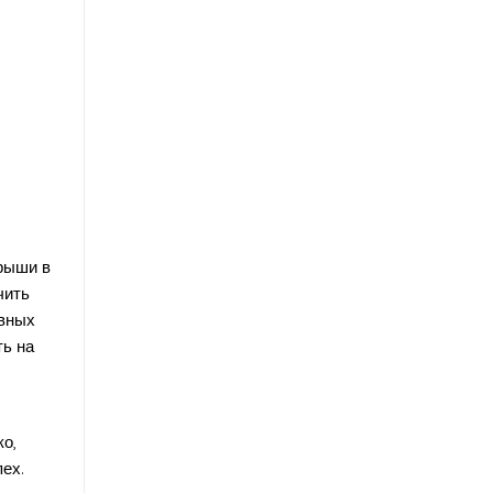
грыши в
чить
овных
ть на
ко,
ех.