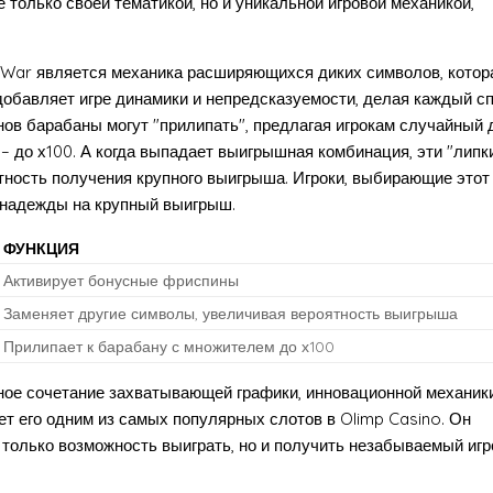
 только своей тематикой, но и уникальной игровой механикой,
War является механика расширяющихся диких символов, котор
добавляет игре динамики и непредсказуемости, делая каждый с
в барабаны могут "прилипать", предлагая игрокам случайный 
 до х100. А когда выпадает выигрышная комбинация, эти "липк
ность получения крупного выигрыша. Игроки, выбирающие этот 
 надежды на крупный выигрыш.
ФУНКЦИЯ
Активирует бонусные фриспины
Заменяет другие символы, увеличивая вероятность выигрыша
Прилипает к барабану с множителем до х100
ное сочетание захватывающей графики, инновационной механик
т его одним из самых популярных слотов в Olimp Casino. Он
 только возможность выиграть, но и получить незабываемый иг