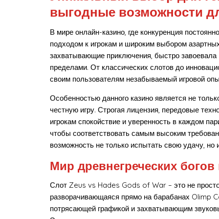
выгодные возможности д
В мире онлайн-казино, где конкуренция постоянно
подходом к игрокам и широким выбором азартных
захватывающие приключения, быстро завоевала п
пределами. От классических слотов до инноваци
своим пользователям незабываемый игровой опы
Особенностью данного казино является не только 
честную игру. Строгая лицензия, передовые тех
игрокам спокойствие и уверенность в каждом пар
чтобы соответствовать самым высоким требован
возможность не только испытать свою удачу, но 
Мир древнегреческих богов 
Слот Zeus vs Hades Gods of War – это не просто
разворачивающаяся прямо на барабанах Olimp C
потрясающей графикой и захватывающим звуковым