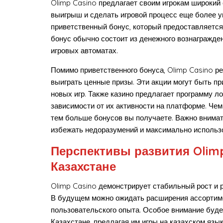
Olimp Casino предлагает своим игрокам широкий 
выигрыш и сделать игровой процесс еще более 
приветственный бонус, который предоставляется 
бонус обычно состоит из денежного вознагражде
игровых автоматах.
Помимо приветственного бонуса, Olimp Casino ре
выиграть ценные призы. Эти акции могут быть п
новых игр. Также казино предлагает программу л
зависимости от их активности на платформе. Че
тем больше бонусов вы получаете. Важно внимат
избежать недоразумений и максимально использ
Перспективы развития Olimp
Казахстане
Olimp Casino демонстрирует стабильный рост и р
В будущем можно ожидать расширения ассортиме
пользовательского опыта. Особое внимание буде
Казахстане, предлагая им игры на казахском язы