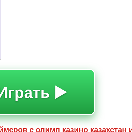
Играть ▶️
меров с олимп казино казахстан 