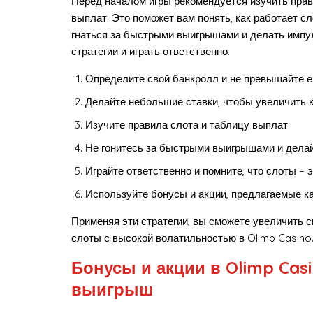
Перед началом игры рекомендуется изучить прав
выплат. Это поможет вам понять, как работает с
гнаться за быстрыми выигрышами и делать импу
стратегии и играть ответственно.
Определите свой банкролл и не превышайте ег
Делайте небольшие ставки, чтобы увеличить к
Изучите правила слота и таблицу выплат.
Не гонитесь за быстрыми выигрышами и делай
Играйте ответственно и помните, что слоты – э
Используйте бонусы и акции, предлагаемые ка
Применяя эти стратегии, вы сможете увеличить с
слоты с высокой волатильностью в Olimp Casino
Бонусы и акции в Olimp Cas
выигрыш