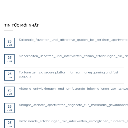
TIN TỨC MỚI NHẤT
saisonale_favoriten_und_attraktive_quoten_bei_seriösen_sportwett
25
Jun
sicherheiten_schaffen_und_interwetten_casino_erfahrungen_für_ri
25
Jun
fortune gems: a secure platform for real money gaming and fast
25
payouts
Jun
aktuelle_entwicklungen_und_umfassende_informationen_zur_schwe
25
Jun
analyse_seriöser_sportwetten_angebote_für_maximale_gewinnoptim
25
Jun
umfassende_erfahrungen_mit_interwetten_ermöglichen_fundierte_
25
Jun