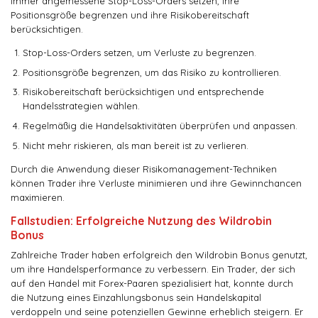
immer angemessene Stop-Loss-Orders setzen, ihre
Positionsgröße begrenzen und ihre Risikobereitschaft
berücksichtigen.
Stop-Loss-Orders setzen, um Verluste zu begrenzen.
Positionsgröße begrenzen, um das Risiko zu kontrollieren.
Risikobereitschaft berücksichtigen und entsprechende
Handelsstrategien wählen.
Regelmäßig die Handelsaktivitäten überprüfen und anpassen.
Nicht mehr riskieren, als man bereit ist zu verlieren.
Durch die Anwendung dieser Risikomanagement-Techniken
können Trader ihre Verluste minimieren und ihre Gewinnchancen
maximieren.
Fallstudien: Erfolgreiche Nutzung des Wildrobin
Bonus
Zahlreiche Trader haben erfolgreich den Wildrobin Bonus genutzt,
um ihre Handelsperformance zu verbessern. Ein Trader, der sich
auf den Handel mit Forex-Paaren spezialisiert hat, konnte durch
die Nutzung eines Einzahlungsbonus sein Handelskapital
verdoppeln und seine potenziellen Gewinne erheblich steigern. Er