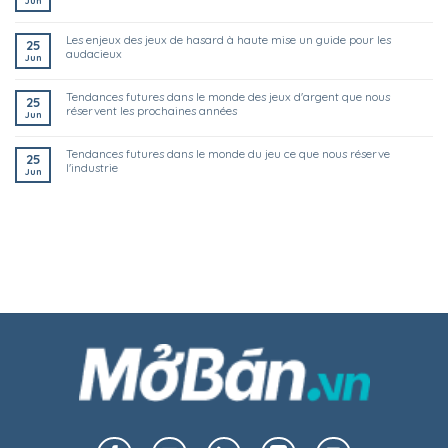
Jun
les enjeux des jeux de hasard à haute mise un guide pour les
25
audacieux
Jun
tendances futures dans le monde des jeux d'argent que nous
25
réservent les prochaines années
Jun
tendances futures dans le monde du jeu ce que nous réserve
25
l'industrie
Jun