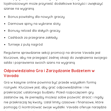
lojalnościowym może przynieść dodatkowe korzyści i zwiększyć
szanse na wygraną.
Bonus powitalny dla nowych graczy
Darmowe spiny na wybrane sloty
Bonusy reload dla stałych graczy
Cashback za przegrane zakłady
Turnieje z pulą nagród
Regularne sprawdzanie sekcji promocji na stronie Vavada jest
kluczowe, aby nie przegapić żadnej okazji do zwiększenia swojego
salda i poprawienia swoich szans na wygraną.
Odpowiedzialna Gra i Zarządzanie Budżetem w
Vavada
Gra w kasynie online powinna być przede wszystkim formą
rozrywki. Kluczowe jest, aby grać odpowiedzialnie i nie
przekraczać ustalonego budżetu. Przed rozpoczęciem gry
zastanów się, ile pieniędzy możesz sobie pozwolić stracić i nigdy
nie przekraczaj tej kwoty. Ustal limity czasowe i finansowe, które
pomogą Ci kontrolować swoje wydatki. Vavada oferuje narzędzia