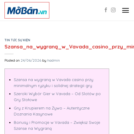
Skip
to
content
TIN TỨC SỰ KIỆN
Szansa_na_wygraną_w_Vavada_casino_przy_minim
Posted on
24/06/2026
by
hadmin
Szansa na wygraną w Vavada casino przy
minimalnym ryzyku i solidnej strategii gry
Szeroki Wybór Gier w Vavada – Od Slotów po
Gry Stołowe
Gry z Krupierem na Żywo – Autentyczne
Doznania Kasynowe
Bonusy i Promocje w Vavada – Zwiększ Swoje
Szanse na Wygraną