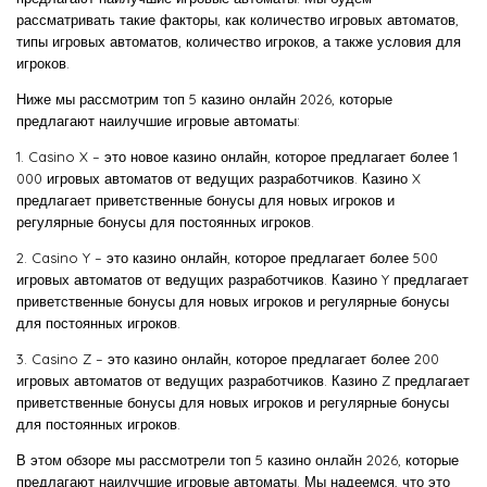
рассматривать такие факторы, как количество игровых автоматов,
типы игровых автоматов, количество игроков, а также условия для
игроков.
Ниже мы рассмотрим топ 5 казино онлайн 2026, которые
предлагают наилучшие игровые автоматы:
1. Casino X – это новое казино онлайн, которое предлагает более 1
000 игровых автоматов от ведущих разработчиков. Казино X
предлагает приветственные бонусы для новых игроков и
регулярные бонусы для постоянных игроков.
2. Casino Y – это казино онлайн, которое предлагает более 500
игровых автоматов от ведущих разработчиков. Казино Y предлагает
приветственные бонусы для новых игроков и регулярные бонусы
для постоянных игроков.
3. Casino Z – это казино онлайн, которое предлагает более 200
игровых автоматов от ведущих разработчиков. Казино Z предлагает
приветственные бонусы для новых игроков и регулярные бонусы
для постоянных игроков.
В этом обзоре мы рассмотрели топ 5 казино онлайн 2026, которые
предлагают наилучшие игровые автоматы. Мы надеемся, что это