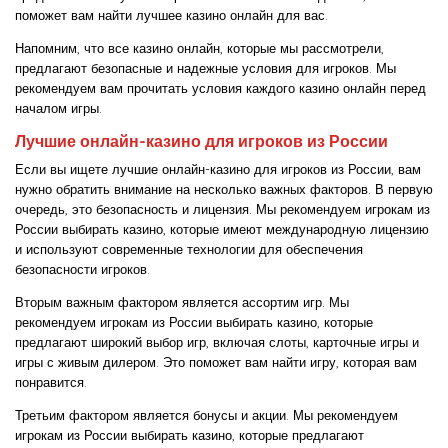
поможет вам найти лучшее казино онлайн для вас.
Напомним, что все казино онлайн, которые мы рассмотрели,
предлагают безопасные и надежные условия для игроков. Мы
рекомендуем вам прочитать условия каждого казино онлайн перед
началом игры.
Лучшие онлайн-казино для игроков из России
Если вы ищете лучшие онлайн-казино для игроков из России, вам
нужно обратить внимание на несколько важных факторов. В первую
очередь, это безопасность и лицензия. Мы рекомендуем игрокам из
России выбирать казино, которые имеют международную лицензию
и используют современные технологии для обеспечения
безопасности игроков.
Вторым важным фактором является ассортим игр. Мы
рекомендуем игрокам из России выбирать казино, которые
предлагают широкий выбор игр, включая слоты, карточные игры и
игры с живым дилером. Это поможет вам найти игру, которая вам
понравится.
Третьим фактором является бонусы и акции. Мы рекомендуем
игрокам из России выбирать казино, которые предлагают