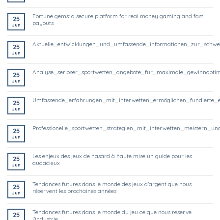
fortune gems: a secure platform for real money gaming and fast
25
payouts
Jun
aktuelle_entwicklungen_und_umfassende_informationen_zur_schwe
25
Jun
analyse_seriöser_sportwetten_angebote_für_maximale_gewinnoptim
25
Jun
umfassende_erfahrungen_mit_interwetten_ermöglichen_fundierte_
25
Jun
professionelle_sportwetten_strategien_mit_interwetten_meistern
25
Jun
les enjeux des jeux de hasard à haute mise un guide pour les
25
audacieux
Jun
tendances futures dans le monde des jeux d'argent que nous
25
réservent les prochaines années
Jun
tendances futures dans le monde du jeu ce que nous réserve
25
l'industrie