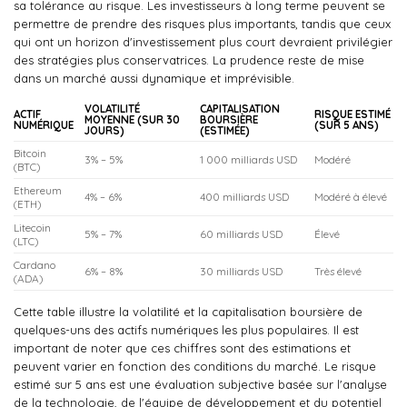
sa tolérance au risque. Les investisseurs à long terme peuvent se
permettre de prendre des risques plus importants, tandis que ceux
qui ont un horizon d'investissement plus court devraient privilégier
des stratégies plus conservatrices. La prudence reste de mise
dans un marché aussi dynamique et imprévisible.
VOLATILITÉ
CAPITALISATION
ACTIF
RISQUE ESTIMÉ
MOYENNE (SUR 30
BOURSIÈRE
NUMÉRIQUE
(SUR 5 ANS)
JOURS)
(ESTIMÉE)
Bitcoin
3% – 5%
1 000 milliards USD
Modéré
(BTC)
Ethereum
4% – 6%
400 milliards USD
Modéré à élevé
(ETH)
Litecoin
5% – 7%
60 milliards USD
Élevé
(LTC)
Cardano
6% – 8%
30 milliards USD
Très élevé
(ADA)
Cette table illustre la volatilité et la capitalisation boursière de
quelques-uns des actifs numériques les plus populaires. Il est
important de noter que ces chiffres sont des estimations et
peuvent varier en fonction des conditions du marché. Le risque
estimé sur 5 ans est une évaluation subjective basée sur l'analyse
de la technologie, de l'équipe de développement et du potentiel