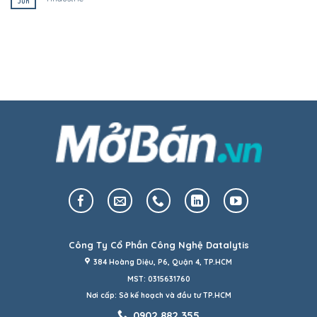
Jun
Công Ty Cổ Phần Công Nghệ Datalytis
384 Hoàng Diệu, P6, Quận 4, TP.HCM
MST: 0315631760
Nơi cấp: Sở kế hoạch và đầu tư TP.HCM
0902.882.355