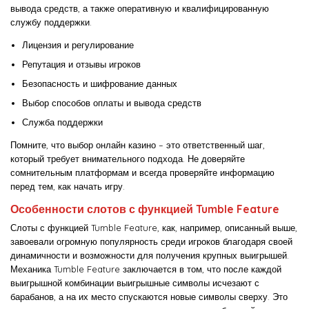
вывода средств, а также оперативную и квалифицированную
службу поддержки.
Лицензия и регулирование
Репутация и отзывы игроков
Безопасность и шифрование данных
Выбор способов оплаты и вывода средств
Служба поддержки
Помните, что выбор онлайн казино – это ответственный шаг,
который требует внимательного подхода. Не доверяйте
сомнительным платформам и всегда проверяйте информацию
перед тем, как начать игру.
Особенности слотов с функцией Tumble Feature
Слоты с функцией Tumble Feature, как, например, описанный выше,
завоевали огромную популярность среди игроков благодаря своей
динамичности и возможности для получения крупных выигрышей.
Механика Tumble Feature заключается в том, что после каждой
выигрышной комбинации выигрышные символы исчезают с
барабанов, а на их место спускаются новые символы сверху. Это