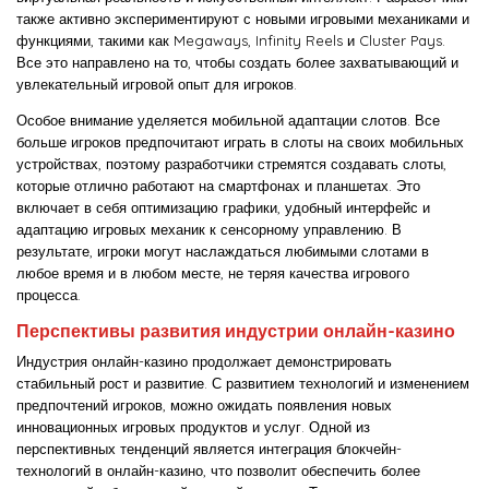
также активно экспериментируют с новыми игровыми механиками и
функциями, такими как Megaways, Infinity Reels и Cluster Pays.
Все это направлено на то, чтобы создать более захватывающий и
увлекательный игровой опыт для игроков.
Особое внимание уделяется мобильной адаптации слотов. Все
больше игроков предпочитают играть в слоты на своих мобильных
устройствах, поэтому разработчики стремятся создавать слоты,
которые отлично работают на смартфонах и планшетах. Это
включает в себя оптимизацию графики, удобный интерфейс и
адаптацию игровых механик к сенсорному управлению. В
результате, игроки могут наслаждаться любимыми слотами в
любое время и в любом месте, не теряя качества игрового
процесса.
Перспективы развития индустрии онлайн-казино
Индустрия онлайн-казино продолжает демонстрировать
стабильный рост и развитие. С развитием технологий и изменением
предпочтений игроков, можно ожидать появления новых
инновационных игровых продуктов и услуг. Одной из
перспективных тенденций является интеграция блокчейн-
технологий в онлайн-казино, что позволит обеспечить более