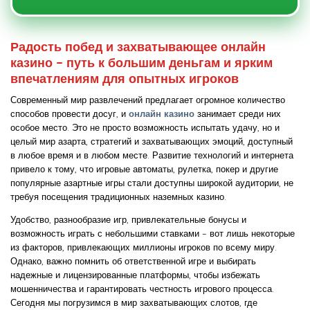
Радость побед и захватывающее онлайн
казино – путь к большим деньгам и ярким
впечатлениям для опытных игроков
Современный мир развлечений предлагает огромное количество
способов провести досуг, и
онлайн казино
занимает среди них
особое место. Это не просто возможность испытать удачу, но и
целый мир азарта, стратегий и захватывающих эмоций, доступный
в любое время и в любом месте. Развитие технологий и интернета
привело к тому, что игровые автоматы, рулетка, покер и другие
популярные азартные игры стали доступны широкой аудитории, не
требуя посещения традиционных наземных казино.
Удобство, разнообразие игр, привлекательные бонусы и
возможность играть с небольшими ставками – вот лишь некоторые
из факторов, привлекающих миллионы игроков по всему миру.
Однако, важно помнить об ответственной игре и выбирать
надежные и лицензированные платформы, чтобы избежать
мошенничества и гарантировать честность игрового процесса.
Сегодня мы погрузимся в мир захватывающих слотов, где