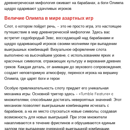
древнегреческая мифология оживает на барабанах, а боги Олимпа
щедро одаривают удачливых игроков.
Величие Олимпа в мире азартных игр
Слот, о котором пойдет речь, – это не просто игра, это настоящее
путешествие в мир древнегреческой мифологии. Здесь вас
встретит седобородый Зевс, восседающий над барабанами и
щедро одаривающий игроков своими молниями при выпадении
выигрышных комбинаций. Визуальное оформление слота
выполнено на высочайшем уровне, с использованием ярких и
красочных символов, отражающих культуру и верования древних
греков. Каждая деталь, от анимации до звукового сопровождения,
создает неповторимую атмосферу, перенося игрока на вершину
Олимпа, где царят боги и герои.
Особую привлекательность слоту придает его уникальная
механика игры. Основной триггер здесь – «Tumble Feature» с
множителями, способными достигать невероятных значений. Этот
механизм позволяет выигрышным комбинациям исчезать с
барабанов, а на их место спускаться новые символы, создавая
возможность для новых выигрышей. При этом множители
накапливаются в течение фриспинов и обрушиваются единым
залпом при выпадении очередной выигрышной комбинации,