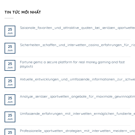
TIN TỨC MỚI NHẤT
saisonale_favoriten_und_attraktive_quoten_bei_seriösen_sportwett
25
Jun
sicherheiten_schaffen_und_interwetten_casino_erfahrungen_für_ri
25
Jun
fortune gems: a secure platform for real money gaming and fast
25
payouts
Jun
aktuelle_entwicklungen_und_umfassende_informationen_zur_schwe
25
Jun
analyse_seriöser_sportwetten_angebote_für_maximale_gewinnoptim
25
Jun
umfassende_erfahrungen_mit_interwetten_ermöglichen_fundierte_
25
Jun
professionelle_sportwetten_strategien_mit_interwetten_meistern
25