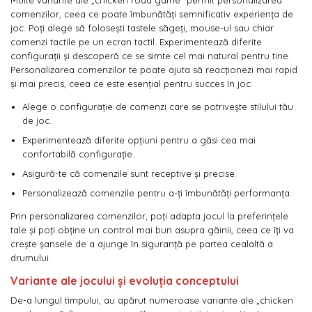
Multe variante ale „chicken road game” permit personalizarea
comenzilor, ceea ce poate îmbunătăți semnificativ experiența de
joc. Poți alege să folosești tastele săgeți, mouse-ul sau chiar
comenzi tactile pe un ecran tactil. Experimentează diferite
configurații și descoperă ce se simte cel mai natural pentru tine.
Personalizarea comenzilor te poate ajuta să reacționezi mai rapid
și mai precis, ceea ce este esențial pentru succes în joc.
Alege o configurație de comenzi care se potrivește stilului tău
de joc.
Experimentează diferite opțiuni pentru a găsi cea mai
confortabilă configurație.
Asigură-te că comenzile sunt receptive și precise.
Personalizează comenzile pentru a-ți îmbunătăți performanța.
Prin personalizarea comenzilor, poți adapta jocul la preferințele
tale și poți obține un control mai bun asupra găinii, ceea ce îți va
crește șansele de a ajunge în siguranță pe partea cealaltă a
drumului.
Variante ale jocului și evoluția conceptului
De-a lungul timpului, au apărut numeroase variante ale „chicken