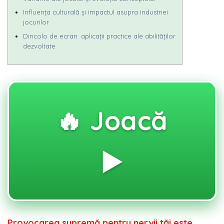
Influența culturală și impactul asupra industriei
jocurilor
Dincolo de ecran: aplicații practice ale abilităților
dezvoltate
🔥 Joacă
▶️
Provocarea supremă pentru nervii tăi este