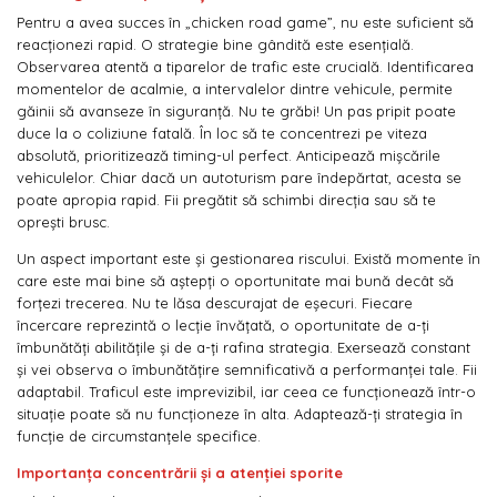
Pentru a avea succes în „chicken road game”, nu este suficient să
reacționezi rapid. O strategie bine gândită este esențială.
Observarea atentă a tiparelor de trafic este crucială. Identificarea
momentelor de acalmie, a intervalelor dintre vehicule, permite
găinii să avanseze în siguranță. Nu te grăbi! Un pas pripit poate
duce la o coliziune fatală. În loc să te concentrezi pe viteza
absolută, prioritizează timing-ul perfect. Anticipează mișcările
vehiculelor. Chiar dacă un autoturism pare îndepărtat, acesta se
poate apropia rapid. Fii pregătit să schimbi direcția sau să te
oprești brusc.
Un aspect important este și gestionarea riscului. Există momente în
care este mai bine să aștepți o oportunitate mai bună decât să
forțezi trecerea. Nu te lăsa descurajat de eșecuri. Fiecare
încercare reprezintă o lecție învățată, o oportunitate de a-ți
îmbunătăți abilitățile și de a-ți rafina strategia. Exersează constant
și vei observa o îmbunătățire semnificativă a performanței tale. Fii
adaptabil. Traficul este imprevizibil, iar ceea ce funcționează într-o
situație poate să nu funcționeze în alta. Adaptează-ți strategia în
funcție de circumstanțele specifice.
Importanța concentrării și a atenției sporite