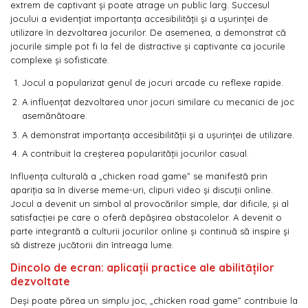
extrem de captivant și poate atrage un public larg. Succesul
jocului a evidențiat importanța accesibilității și a ușurinței de
utilizare în dezvoltarea jocurilor. De asemenea, a demonstrat că
jocurile simple pot fi la fel de distractive și captivante ca jocurile
complexe și sofisticate.
Jocul a popularizat genul de jocuri arcade cu reflexe rapide.
A influențat dezvoltarea unor jocuri similare cu mecanici de joc
asemănătoare.
A demonstrat importanța accesibilității și a ușurinței de utilizare.
A contribuit la creșterea popularității jocurilor casual.
Influența culturală a „chicken road game” se manifestă prin
apariția sa în diverse meme-uri, clipuri video și discuții online.
Jocul a devenit un simbol al provocărilor simple, dar dificile, și al
satisfacției pe care o oferă depășirea obstacolelor. A devenit o
parte integrantă a culturii jocurilor online și continuă să inspire și
să distreze jucătorii din întreaga lume.
Dincolo de ecran: aplicații practice ale abilităților
dezvoltate
Deși poate părea un simplu joc, „chicken road game” contribuie la