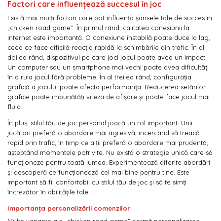
Factori care influențează succesul în joc
Există mai mulți factori care pot influența șansele tale de succes în
„chicken road game”. În primul rând, calitatea conexiunii la
internet este importantă. O conexiune instabilă poate duce la lag,
ceea ce face dificilă reacția rapidă la schimbările din trafic. În al
doilea rând, dispozitivul pe care joci jocul poate avea un impact.
Un computer sau un smartphone mai vechi poate avea dificultăți
în a rula jocul fără probleme. În al treilea rând, configurația
grafică a jocului poate afecta performanța. Reducerea setărilor
grafice poate îmbunătăți viteza de afișare și poate face jocul mai
fluid.
În plus, stilul tău de joc personal joacă un rol important. Unii
jucători preferă o abordare mai agresivă, încercând să treacă
rapid prin trafic, în timp ce alții preferă o abordare mai prudentă,
așteptând momentele potrivite. Nu există o strategie unică care să
funcționeze pentru toată lumea. Experimentează diferite abordări
și descoperă ce funcționează cel mai bine pentru tine. Este
important să fii confortabil cu stilul tău de joc și să te simți
încrezător în abilitățile tale.
Importanța personalizării comenzilor