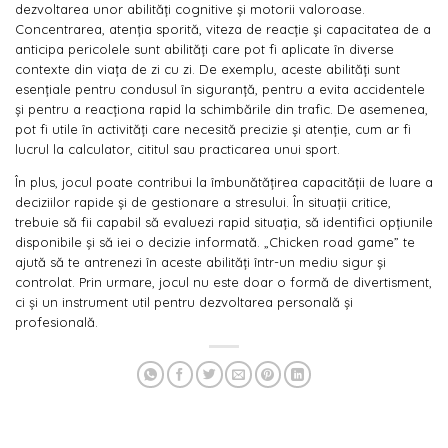
dezvoltarea unor abilități cognitive și motorii valoroase.
Concentrarea, atenția sporită, viteza de reacție și capacitatea de a
anticipa pericolele sunt abilități care pot fi aplicate în diverse
contexte din viața de zi cu zi. De exemplu, aceste abilități sunt
esențiale pentru condusul în siguranță, pentru a evita accidentele
și pentru a reacționa rapid la schimbările din trafic. De asemenea,
pot fi utile în activități care necesită precizie și atenție, cum ar fi
lucrul la calculator, cititul sau practicarea unui sport.
În plus, jocul poate contribui la îmbunătățirea capacității de luare a
deciziilor rapide și de gestionare a stresului. În situații critice,
trebuie să fii capabil să evaluezi rapid situația, să identifici opțiunile
disponibile și să iei o decizie informată. „Chicken road game” te
ajută să te antrenezi în aceste abilități într-un mediu sigur și
controlat. Prin urmare, jocul nu este doar o formă de divertisment,
ci și un instrument util pentru dezvoltarea personală și
profesională.