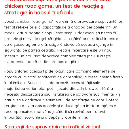
chicken road game, un test de reacție și
strategie în haosul traficului
Jocul „
chicken road game
” reprezintă o provocare captivantă, un
test al reflexelor și al capacității de a anticipa pericolele într-un
mediu virtual haotic. Scopul este simplu, dar execuția necesită
precizie și nervi de oțel: să ghidezi o găină prin traficul intens de
pe o șosea aglomerată, asigurându-te că aceasta ajunge în
siguranță pe partea cealaltă. Fiecare încercare este un nou
început, un nou risc, deoarece complexitatea jocului crește
exponențial odată cu fiecare pas al găinii.
Popularitatea acestui tip de jocuri, care combină elemente de
arcade cu o doză sănătoasă de adrenalină, a crescut semnificativ
în ultimii ani. Succesul se datorează accesibilității sale –
majoritatea variantelor pot fi jucate direct în browser, fără a
necesita descărcarea sau instalarea de software suplimentar – și
naturii sale addictive. Sentimentul de satisfacție pe care îl oferă
reușita în a evita obstacolele și a duce găina în siguranță este
recompensator, motivând jucătorii să revină pentru a-și
îmbunătăți scorurile și a depăși propriile limite.
Strategii de supraviețuire în traficul virtual