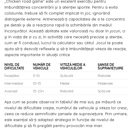
„Chicken road game” este un excelent exercițiu pentru
îmbunătățirea concentrării și a atenției sporite. Pentru a evita
coliziunile, trebuie să fii complet implicat în joc, ignorând
distragerile externe. Antrenează-ți capacitatea de a te concentra
pe detalii și de a reacționa rapid la schimbările din mediul
înconjurător. Această abilitate este valoroasă nu doar în jocuri, ci
și în viața de zi cu zi, în activități care necesită precizie și atenție,
cum ar fi condusul, lucrul la calculator sau cititul. Jocul te poate
ajuta să-ți dezvolți reflexele și să-ți îmbunătățești viteza de reacție,
aspecte importante în situații critice.
NIVEL DE
NUMĂR DE
VITEZĂ MEDIE A
ȘANSE DE
DIFICULTATE
VEHICULE
VEHICULELOR
SUPRAVIEȚUIRE
Începător
5-10
Scăzută
Ridicate
Intermediar
10-15
Medie
Moderate
Avansat
15-20+
Ridicată
Scăzute
Așa cum se poate observa în tabelul de mai sus, pe măsură ce
nivelul de dificultate crește, numărul de vehicule și viteza lor cresc,
ceea ce reduce semnificativ șansele de supraviețuire. Prin urmare,
este esențial să-ți adaptezi strategia în funcție de nivelul de
dificultate și să fii pregătit pentru provocări mai mari.