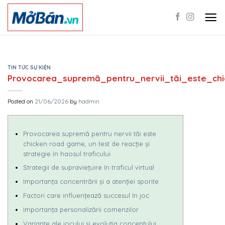
Skip
to
content
TIN TỨC SỰ KIỆN
Provocarea_supremă_pentru_nervii_tăi_este_ch
Posted on
21/06/2026
by
hadmin
Provocarea supremă pentru nervii tăi este
chicken road game, un test de reacție și
strategie în haosul traficului
Strategii de supraviețuire în traficul virtual
Importanța concentrării și a atenției sporite
Factori care influențează succesul în joc
Importanța personalizării comenzilor
Variante ale jocului și evoluția conceptului