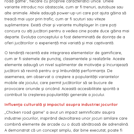
road game”, fiecare cu propriile caracteristici unice. Unele
variante introduc noi obstacole, cum ar fi trenuri, autobuze sau
alte animale. Altele adaugă power-up-uri care pot ajuta găina să
treacă mai ușor prin trafic, cum ar fi scuturi sau viteze
suplimentare. Există chiar și variante multiplayer în care poți
concura cu alți jucători pentru a vedea cine poate duce găina mai
departe. Evoluția conceptului a fost determinată de dorința de a
oferi jucătorilor o experiență mai variată și mai captivantă.
O tendință recentă este integrarea elementelor de gamificare,
cum ar fi sistemele de punctaj, clasamentele și realizările. Aceste
elemente adaugă un nivel suplimentar de motivație și încurajează
jucătorii să revină pentru a-și îmbunătăți performanța. De
asemenea, am observat o creștere a popularității variantelor
mobile ale jocului, care permit jucătorilor să se bucure de
provocare oriunde și oricând. Această accesibilitate sporită a
contribuit la creșterea popularității generale a jocului.
Influența culturală și impactul asupra industriei jocurilor
„Chicken road game” a avut un impact semnificativ asupra
industriei jocurilor, inspirând dezvoltarea unor jocuri similare care
combină elemente de arcade cu o doză sănătoasă de adrenalină.
A demonstrat că un concept simplu, dar bine executat, poate fi