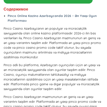
Содержимое
Pinco Online Kazino Azərbaycanda 2026 – Ən Yaxşı Oyun
Platforması
Pinco Casino Azərbaycanın ən populyar və müraciətçilik
səviyyəsində olan online kazino platformasıdır. 2026-ci ilin bas
verilənləri ilə, Pinco Casino Azərbaycan məzmununun ən geniş və
ən yaxşı variantını təqdim edir. Platformada ən yaxşı pinco promo
code və pinco casino promo code təklif olunur, bu sayədə
oyunçuların məzmunu artırılması və maliyyə müraciətlərinin
azaltılması mümkündür.
Pinco adlı bu platforma, Azərbaycan oyunçuları üçün ən yaxşı və
ən müraciətçilik səviyyəsində olan oyunlar təqdim edilir. Pinco
Casino, oyunçu məlumatlarının təhlükəsizliyi və maliyyə
müraciətlərinin azaldılması üçün ən yaxşı məsələlərindən istifadə
edir. Platformada pinco game və digər populyar və müraciətçilik
səviyyəsində olan oyunlar təqdim edilir.
Pinco Casino Azərbaycan məzmununun ən geniş və ən yaxşı
variantını təqdim edir. Platformada ən yaxşı pinco promo code və
pinco casino promo code təklif olunur, bu sayədə oyunçuların