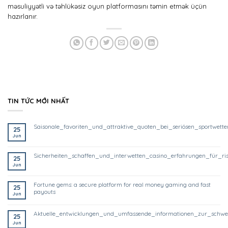
məsuliyyətli və təhlükəsiz oyun platformasını təmin etmək üçün
hazırlanır.
TIN TỨC MỚI NHẤT
saisonale_favoriten_und_attraktive_quoten_bei_seriösen_sportwett
25
Jun
sicherheiten_schaffen_und_interwetten_casino_erfahrungen_für_ri
25
Jun
fortune gems: a secure platform for real money gaming and fast
25
payouts
Jun
aktuelle_entwicklungen_und_umfassende_informationen_zur_schwe
25
Jun