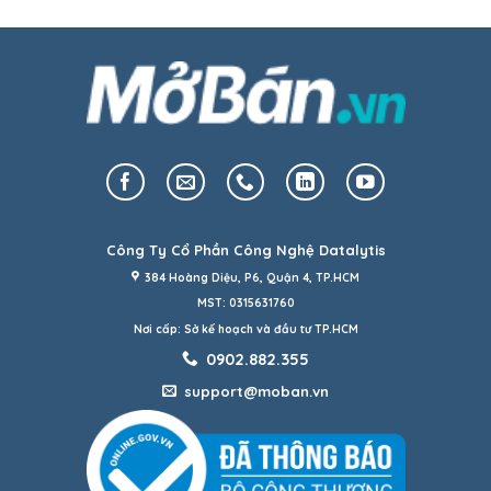
Công Ty Cổ Phần Công Nghệ Datalytis
384 Hoàng Diệu, P6, Quận 4, TP.HCM
MST: 0315631760
Nơi cấp: Sở kế hoạch và đầu tư TP.HCM
0902.882.355
support@moban.vn