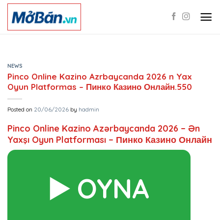
Skip
to
content
NEWS
Pinco Online Kazino Azrbaycanda 2026 n Yax
Oyun Platformas – Пинко Казино Онлайн.550
Posted on
20/06/2026
by
hadmin
Pinco Online Kazino Azərbaycanda 2026 – Ən
Yaxşı Oyun Platforması – Пинко Казино Онлайн
▶️ OYNA