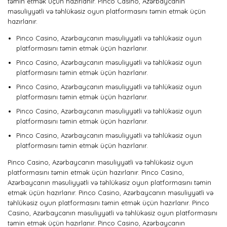
təmin etmək üçün hazırlanır. Pinco Casino, Azərbaycanın
məsuliyyətli və təhlükəsiz oyun platformasını təmin etmək üçün
hazırlanır.
Pinco Casino, Azərbaycanın məsuliyyətli və təhlükəsiz oyun
platformasını təmin etmək üçün hazırlanır.
Pinco Casino, Azərbaycanın məsuliyyətli və təhlükəsiz oyun
platformasını təmin etmək üçün hazırlanır.
Pinco Casino, Azərbaycanın məsuliyyətli və təhlükəsiz oyun
platformasını təmin etmək üçün hazırlanır.
Pinco Casino, Azərbaycanın məsuliyyətli və təhlükəsiz oyun
platformasını təmin etmək üçün hazırlanır.
Pinco Casino, Azərbaycanın məsuliyyətli və təhlükəsiz oyun
platformasını təmin etmək üçün hazırlanır.
Pinco Casino, Azərbaycanın məsuliyyətli və təhlükəsiz oyun
platformasını təmin etmək üçün hazırlanır. Pinco Casino,
Azərbaycanın məsuliyyətli və təhlükəsiz oyun platformasını təmin
etmək üçün hazırlanır. Pinco Casino, Azərbaycanın məsuliyyətli və
təhlükəsiz oyun platformasını təmin etmək üçün hazırlanır. Pinco
Casino, Azərbaycanın məsuliyyətli və təhlükəsiz oyun platformasını
təmin etmək üçün hazırlanır. Pinco Casino, Azərbaycanın