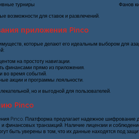
ивные турниры
Фанов к
ые возможности для ставок и развлечений.
ания приложения Pinco
имуществ, которые делают его идеальным выбором для аза
й:
ентом на простоту навигации.
ть финансами прямо из приложения.
и во время событий.
ые акции и программы лояльности.
лекательной, но и выгодной для пользователей.
нию Pinco
ения Pinco. Платформа предлагает надежное шифрование д
и и финансовых транзакций. Наличие лицензии и соблюдени
гут быть уверены в том, что их данные находятся под защи