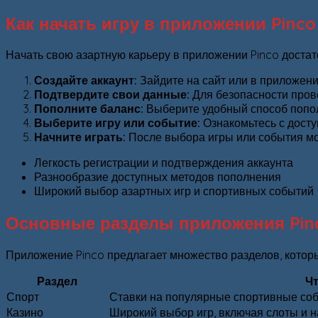
Как начать игру в приложении Pinco
Начать свою азартную карьеру в приложении Pinco достат
Создайте аккаунт:
Зайдите на сайт или в приложени
Подтвердите свои данные:
Для безопасности прове
Пополните баланс:
Выберите удобный способ пополн
Выберите игру или событие:
Ознакомьтесь с досту
Начните играть:
После выбора игры или события мо
Легкость регистрации и подтверждения аккаунта
Разнообразие доступных методов пополнения
Широкий выбор азартных игр и спортивных событий
Основные разделы приложения Pin
Приложение Pinco предлагает множество разделов, котор
Раздел
Чт
Спорт
Ставки на популярные спортивные со
Казино
Широкий выбор игр, включая слоты и 