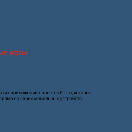
ные игры
аких приложений является Pinco, которое
прямо со своих мобильных устройств.