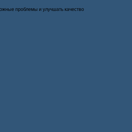
можные проблемы и улучшать качество