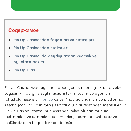
Содержимое
Pin Up Casino-dan faydaları və nəticələri
Pin Up Casino-dan nəticələri
Pin Up Casino-da qeydiyyatdan keçmək və
oyunlara baxım
Pin Up Giriş
Pin Up Casino Azərbaycanda populyarlaşan onlayn kazino veb-
saytıdır. Pin Up giriş saytın asasını təkmilləşdirir və oyunları
rahatlıqla nəzərə alır.
pinap
az və Pinup adlandırılan bu platforma,
Azərbaycanlılar üçün geniş seçimli oyunlar tərəfindən məhsul edilir.
Pin Up Casino, məzmunun əsasında, tələb olunan mühüm
məlumatları və təlimatları təqdim edən, məzmunu təhlükəsiz və
təhlükəsiz olan bir platforma dönüşür.