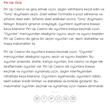
Pin Up Giriş
Pin Up Casino-sa giriş etmək üçün, saytın sahifasına keçid edin və
“Giriş” düyməsini seçin. Daxil edilən formada e-poçt adresinizi və
şifrənizi daxil edin. Şifrənizi daxil etdikdən sonra, “Giriş” düyməsini
tıklayın. Başarılı girişinizi onaylayıb, oyunların siyahısına baxışa
keçə bilərsiniz. Pin Up Casino-da oyunlara baxışa keçmək üçün,
“Oyunlar” menüyündən istədiyiniz oyunu seçin və oyunu başlatın.
Pin Up Casino-da geniş bir seçim oyunları var, dərin statistiklər və
məşq məlumatları ilə.
Pin Up Casino-da oyunlara baxışa keçmək üçün, “Oyunlar”
menüyündən istədiyiniz oyunu seçin və oyunu başlatın. Bu
oyunlar arasında, slotlar, kartya oyunları, live casino və digər tək
tərəflərindən oyunlar var. Pin Up Casino-da oyunlara baxışa
keçmək və oyunları oynamaq üçün, saytın interfeysindən
rahatlıqla keçə bilərsiniz. Oyunların siyahısında, oyunların adları,
təklif edilən kredit limitləri və statistiklər ilə birlikdə göstərilir. Bu
məlumatlar oyunları seçmək və oynamaq üçün nəzərə alınmalıdır.