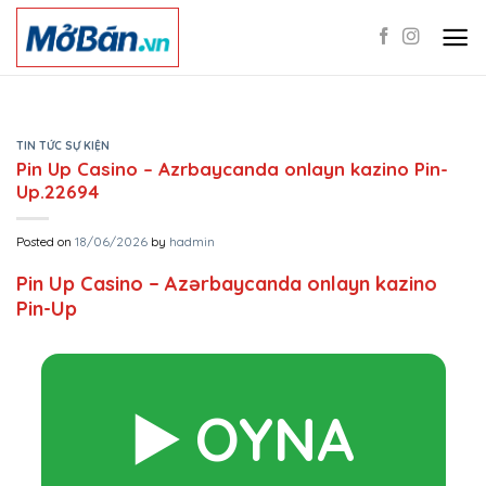
Skip
to
content
TIN TỨC SỰ KIỆN
Pin Up Casino – Azrbaycanda onlayn kazino Pin-
Up.22694
Posted on
18/06/2026
by
hadmin
Pin Up Casino – Azərbaycanda onlayn kazino
Pin-Up
▶️ OYNA