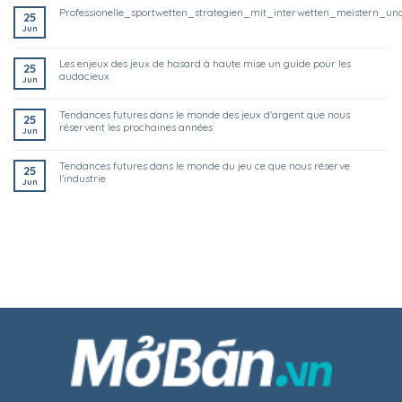
professionelle_sportwetten_strategien_mit_interwetten_meistern
25
Jun
les enjeux des jeux de hasard à haute mise un guide pour les
25
audacieux
Jun
tendances futures dans le monde des jeux d'argent que nous
25
réservent les prochaines années
Jun
tendances futures dans le monde du jeu ce que nous réserve
25
l'industrie
Jun