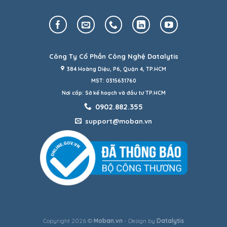
Công Ty Cổ Phần Công Nghệ Datalytis
384 Hoàng Diệu, P6, Quận 4, TP.HCM
MST: 0315631760
Nơi cấp: Sở kế hoạch và đầu tư TP.HCM
0902.882.355
support@moban.vn
Copyright 2026 ©
Moban.vn
- Design by
Datalytis