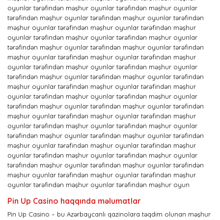
oyunlar tərəfindən məşhur oyunlar tərəfindən məşhur oyunlar
tərəfindən məşhur oyunlar tərəfindən məşhur oyunlar tərəfindən
məşhur oyunlar tərəfindən məşhur oyunlar tərəfindən məşhur
oyunlar tərəfindən məşhur oyunlar tərəfindən məşhur oyunlar
tərəfindən məşhur oyunlar tərəfindən məşhur oyunlar tərəfindən
məşhur oyunlar tərəfindən məşhur oyunlar tərəfindən məşhur
oyunlar tərəfindən məşhur oyunlar tərəfindən məşhur oyunlar
tərəfindən məşhur oyunlar tərəfindən məşhur oyunlar tərəfindən
məşhur oyunlar tərəfindən məşhur oyunlar tərəfindən məşhur
oyunlar tərəfindən məşhur oyunlar tərəfindən məşhur oyunlar
tərəfindən məşhur oyunlar tərəfindən məşhur oyunlar tərəfindən
məşhur oyunlar tərəfindən məşhur oyunlar tərəfindən məşhur
oyunlar tərəfindən məşhur oyunlar tərəfindən məşhur oyunlar
tərəfindən məşhur oyunlar tərəfindən məşhur oyunlar tərəfindən
məşhur oyunlar tərəfindən məşhur oyunlar tərəfindən məşhur
oyunlar tərəfindən məşhur oyunlar tərəfindən məşhur oyunlar
tərəfindən məşhur oyunlar tərəfindən məşhur oyunlar tərəfindən
məşhur oyunlar tərəfindən məşhur oyunlar tərəfindən məşhur
oyunlar tərəfindən məşhur oyunlar tərəfindən məşhur oyun
Pin Up Casino haqqında məlumatlar
Pin Up Casino – bu Azərbaycanlı qazinolara təqdim olunan məşhur