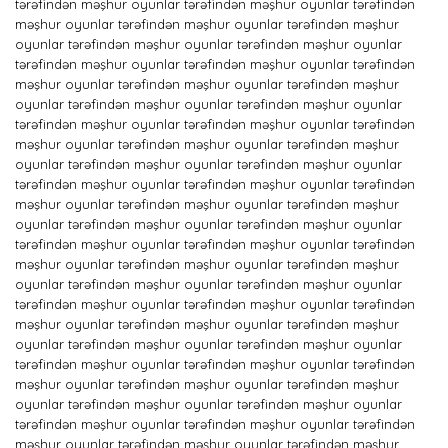
tərəfindən məşhur oyunlar tərəfindən məşhur oyunlar tərəfindən
məşhur oyunlar tərəfindən məşhur oyunlar tərəfindən məşhur
oyunlar tərəfindən məşhur oyunlar tərəfindən məşhur oyunlar
tərəfindən məşhur oyunlar tərəfindən məşhur oyunlar tərəfindən
məşhur oyunlar tərəfindən məşhur oyunlar tərəfindən məşhur
oyunlar tərəfindən məşhur oyunlar tərəfindən məşhur oyunlar
tərəfindən məşhur oyunlar tərəfindən məşhur oyunlar tərəfindən
məşhur oyunlar tərəfindən məşhur oyunlar tərəfindən məşhur
oyunlar tərəfindən məşhur oyunlar tərəfindən məşhur oyunlar
tərəfindən məşhur oyunlar tərəfindən məşhur oyunlar tərəfindən
məşhur oyunlar tərəfindən məşhur oyunlar tərəfindən məşhur
oyunlar tərəfindən məşhur oyunlar tərəfindən məşhur oyunlar
tərəfindən məşhur oyunlar tərəfindən məşhur oyunlar tərəfindən
məşhur oyunlar tərəfindən məşhur oyunlar tərəfindən məşhur
oyunlar tərəfindən məşhur oyunlar tərəfindən məşhur oyunlar
tərəfindən məşhur oyunlar tərəfindən məşhur oyunlar tərəfindən
məşhur oyunlar tərəfindən məşhur oyunlar tərəfindən məşhur
oyunlar tərəfindən məşhur oyunlar tərəfindən məşhur oyunlar
tərəfindən məşhur oyunlar tərəfindən məşhur oyunlar tərəfindən
məşhur oyunlar tərəfindən məşhur oyunlar tərəfindən məşhur
oyunlar tərəfindən məşhur oyunlar tərəfindən məşhur oyunlar
tərəfindən məşhur oyunlar tərəfindən məşhur oyunlar tərəfindən
məşhur oyunlar tərəfindən məşhur oyunlar tərəfindən məşhur