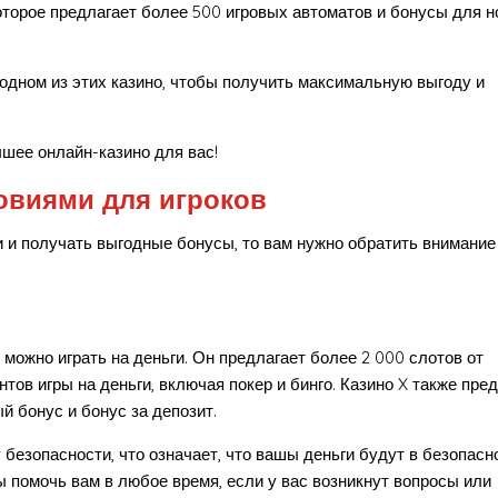
которое предлагает более 500 игровых автоматов и бонусы для 
одном из этих казино, чтобы получить максимальную выгоду и
чшее онлайн-казино для вас!
ловиями для игроков
ги и получать выгодные бонусы, то вам нужно обратить внимание
е можно играть на деньги. Он предлагает более 2 000 слотов от
тов игры на деньги, включая покер и бинго. Казино X также пре
й бонус и бонус за депозит.
 безопасности, что означает, что вашы деньги будут в безопасн
ы помочь вам в любое время, если у вас возникнут вопросы или