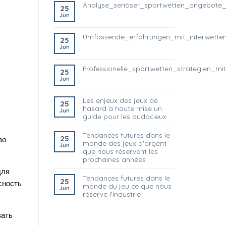
analyse_seriöser_sportwetten_angebote
25
Jun
umfassende_erfahrungen_mit_interwette
25
Jun
professionelle_sportwetten_strategien_
25
Jun
les enjeux des jeux de
25
hasard à haute mise un
Jun
guide pour les audacieux
tendances futures dans le
25
во
monde des jeux d'argent
Jun
que nous réservent les
prochaines années
для
tendances futures dans le
25
сность
monde du jeu ce que nous
Jun
réserve l'industrie
вать