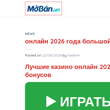
Skip
to
content
NEWS
онлайн 2026 года большой
Posted on
22/06/2026
by
hadmin
Лучшие казино онлайн 202
бонусов
▶️ ИГРАТ