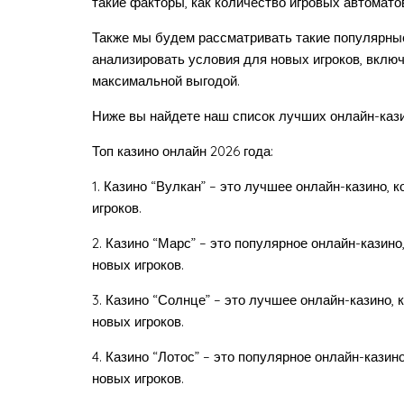
такие факторы, как количество игровых автомато
Также мы будем рассматривать такие популярные 
анализировать условия для новых игроков, включ
максимальной выгодой.
Ниже вы найдете наш список лучших онлайн-кази
Топ казино онлайн 2026 года:
1. Казино “Вулкан” – это лучшее онлайн-казино,
игроков.
2. Казино “Марс” – это популярное онлайн-казин
новых игроков.
3. Казино “Солнце” – это лучшее онлайн-казино,
новых игроков.
4. Казино “Лотос” – это популярное онлайн-казин
новых игроков.