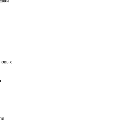
ржки.
 новых
я
ля