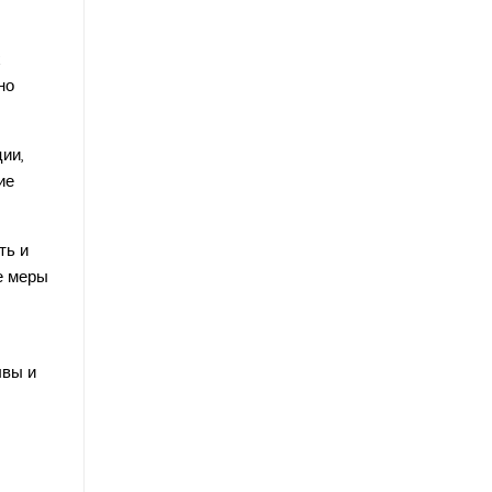
х
но
ии,
ие
ть и
е меры
ывы и