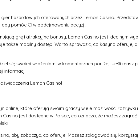
ę gier hazardowych oferowanych przez Lemon Casino. Przedsta
ta, aby pomóc Ci w podejmowaniu decyzji.
onującą grę i atrakcyjne bonusy, Lemon Casino jest idealnym wy
uje także mobilny dostęp. Warto sprawdzić, co kasyno oferuje, 
ziel się swoimi wrażeniami w komentarzach poniżej. Jeśli masz p
j informacji.
doświadczenia Lemon Casino!
n online, które oferują swoim graczy wiele możliwości rozrywki i
 Casino jest dostępne w Polsce, co oznacza, że możesz zagrać
ski.
no, aby zobaczyć, co oferuje. Możesz zalogować się, korzystaj