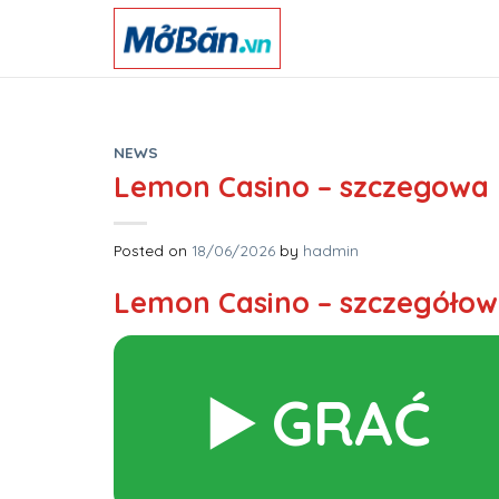
Skip
to
content
NEWS
Lemon Casino – szczegowa 
Posted on
18/06/2026
by
hadmin
Lemon Casino – szczegóło
▶️ GRAĆ