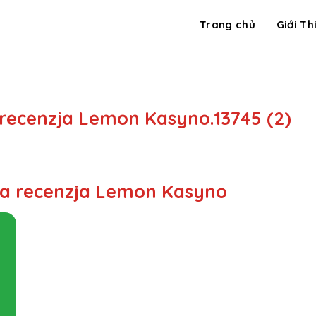
Trang chủ
Giới Th
recenzja Lemon Kasyno.13745 (2)
wa recenzja Lemon Kasyno