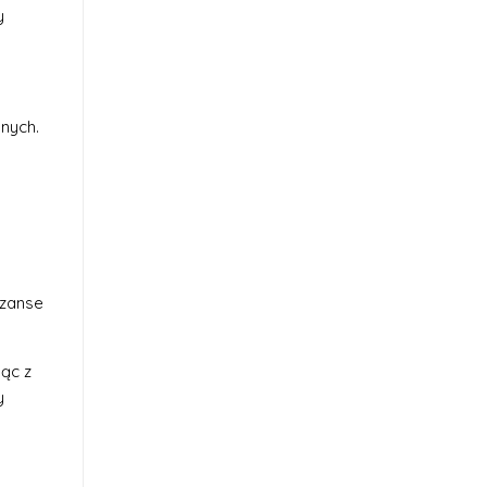
y
nnych.
szanse
ąc z
y