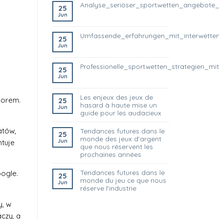
analyse_seriöser_sportwetten_angebote
25
Jun
umfassende_erfahrungen_mit_interwette
25
Jun
professionelle_sportwetten_strategien_
25
Jun
les enjeux des jeux de
borem.
25
hasard à haute mise un
Jun
guide pour les audacieux
atów,
tendances futures dans le
25
monde des jeux d'argent
Jun
ntuje
que nous réservent les
prochaines années
tendances futures dans le
oogle.
25
monde du jeu ce que nous
Jun
réserve l'industrie
y, w
czy, a