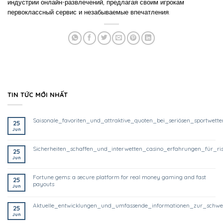
индустрии онлайн-развлечений, предлагая своим игрокам
первоклассный сервис и незабываемые впечатления.
TIN TỨC MỚI NHẤT
saisonale_favoriten_und_attraktive_quoten_bei_seriösen_sportwett
25
Jun
sicherheiten_schaffen_und_interwetten_casino_erfahrungen_für_ri
25
Jun
fortune gems: a secure platform for real money gaming and fast
25
payouts
Jun
aktuelle_entwicklungen_und_umfassende_informationen_zur_schwe
25
Jun