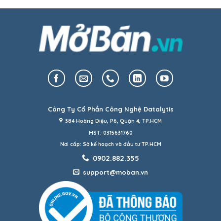
Công Ty Cổ Phần Công Nghệ Datalytis
384 Hoàng Diệu, P6, Quận 4, TP.HCM
MST: 0315631760
Nơi cấp: Sở kế hoạch và đầu tư TP.HCM
0902.882.355
support@moban.vn