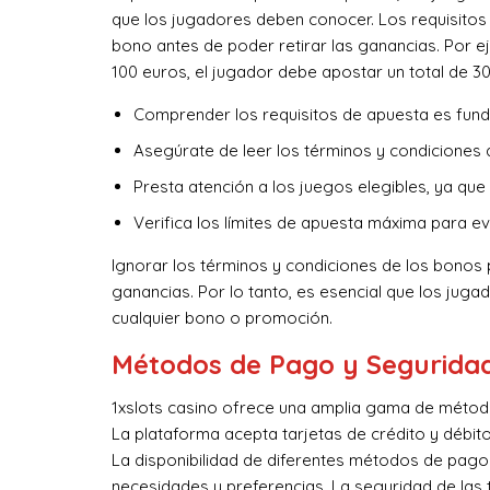
que los jugadores deben conocer. Los requisitos
bono antes de poder retirar las ganancias. Por ej
100 euros, el jugador debe apostar un total de 3
Comprender los requisitos de apuesta es fun
Asegúrate de leer los términos y condiciones 
Presta atención a los juegos elegibles, ya que
Verifica los límites de apuesta máxima para ev
Ignorar los términos y condiciones de los bonos pu
ganancias. Por lo tanto, es esencial que los jug
cualquier bono o promoción.
Métodos de Pago y Seguridad
1xslots casino ofrece una amplia gama de métod
La plataforma acepta tarjetas de crédito y débit
La disponibilidad de diferentes métodos de pago
necesidades y preferencias. La seguridad de las t