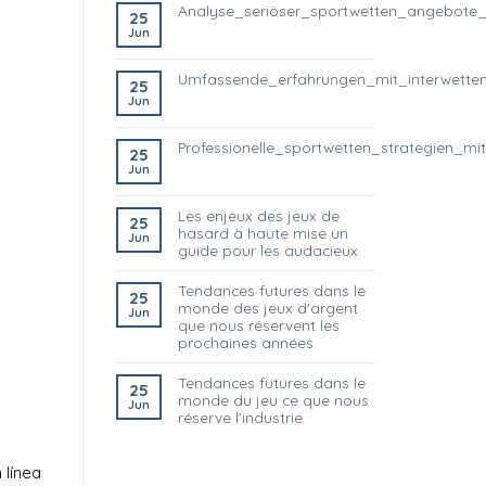
analyse_seriöser_sportwetten_angebote
25
Jun
umfassende_erfahrungen_mit_interwette
25
Jun
professionelle_sportwetten_strategien_
25
Jun
les enjeux des jeux de
25
hasard à haute mise un
Jun
guide pour les audacieux
tendances futures dans le
25
monde des jeux d'argent
Jun
que nous réservent les
prochaines années
tendances futures dans le
25
monde du jeu ce que nous
Jun
réserve l'industrie
 línea