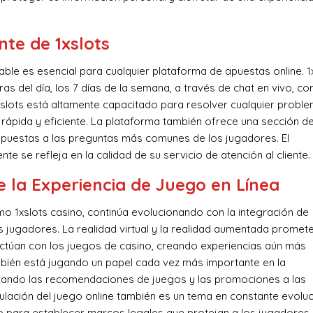
ente de 1xslots
gable es esencial para cualquier plataforma de apuestas online. 1
ras del día, los 7 días de la semana, a través de chat en vivo, co
1xslots está altamente capacitado para resolver cualquier probl
ápida y eficiente. La plataforma también ofrece una sección d
puestas a las preguntas más comunes de los jugadores. El
te se refleja en la calidad de su servicio de atención al cliente.
e la Experiencia de Juego en Línea
mo 1xslots casino, continúa evolucionando con la integración de
 jugadores. La realidad virtual y la realidad aumentada promet
actúan con los juegos de casino, creando experiencias aún más
 también está jugando un papel cada vez más importante en la
ptando las recomendaciones de juegos y las promociones a las
ulación del juego online también es un tema en constante evoluc
 para establecer marcos legales que protejan a los jugadores 