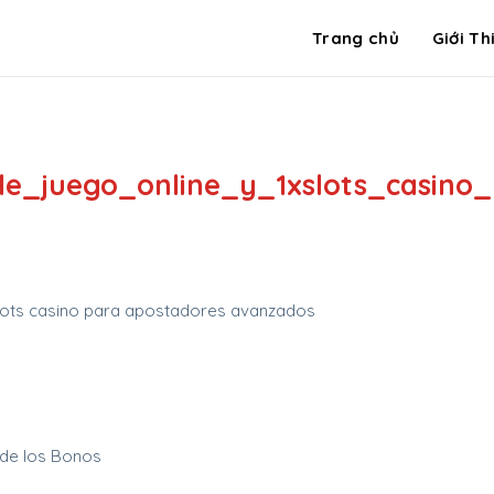
Trang chủ
Giới Th
_de_juego_online_y_1xslots_casin
xslots casino para apostadores avanzados
 de los Bonos