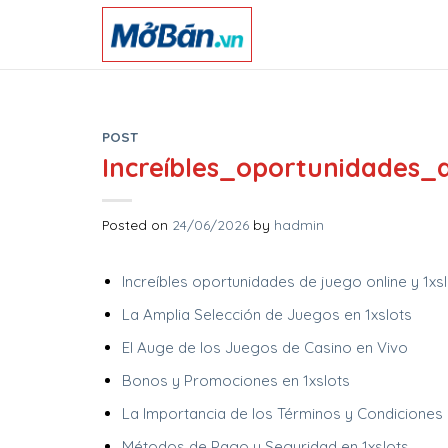
Skip
to
content
POST
Increíbles_oportunidades
Posted on
24/06/2026
by
hadmin
Increíbles oportunidades de juego online y 1
La Amplia Selección de Juegos en 1xslots
El Auge de los Juegos de Casino en Vivo
Bonos y Promociones en 1xslots
La Importancia de los Términos y Condiciones
Métodos de Pago y Seguridad en 1xslots