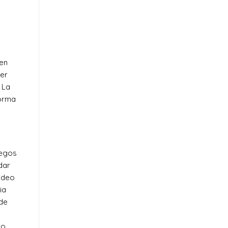
 en
der
 La
forma
uegos
dar
ideo
ia
 de
vo