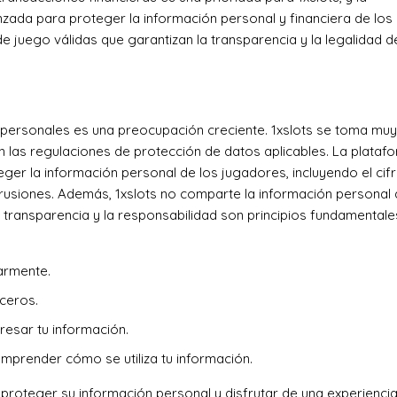
nzada para proteger la información personal y financiera de los
e juego válidas que garantizan la transparencia y la legalidad d
os personales es una preocupación creciente. 1xslots se toma muy
n las regulaciones de protección de datos aplicables. La plataf
eger la información personal de los jugadores, incluyendo el cif
ntrusiones. Además, 1xslots no comparte la información personal 
 transparencia y la responsabilidad son principios fundamentale
armente.
ceros.
gresar tu información.
omprender cómo se utiliza tu información.
proteger su información personal y disfrutar de una experienci