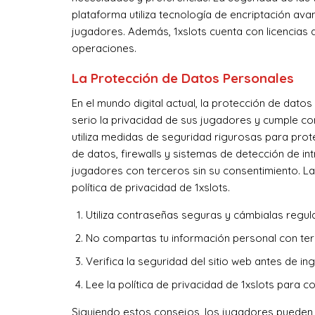
plataforma utiliza tecnología de encriptación ava
jugadores. Además, 1xslots cuenta con licencias d
operaciones.
La Protección de Datos Personales
En el mundo digital actual, la protección de dat
serio la privacidad de sus jugadores y cumple co
utiliza medidas de seguridad rigurosas para prot
de datos, firewalls y sistemas de detección de i
jugadores con terceros sin su consentimiento. La
política de privacidad de 1xslots.
Utiliza contraseñas seguras y cámbialas regul
No compartas tu información personal con ter
Verifica la seguridad del sitio web antes de in
Lee la política de privacidad de 1xslots para c
Siguiendo estos consejos, los jugadores pueden 