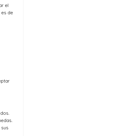
r el
o es de
eptar
ndos.
nedas.
 sus