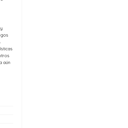
 y
uegos
s
ísticas
otros
ea aún