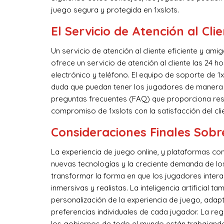
juego segura y protegida en 1xslots.
El Servicio de Atención al Cli
Un servicio de atención al cliente eficiente y ami
ofrece un servicio de atención al cliente las 24 ho
electrónico y teléfono. El equipo de soporte de 
duda que puedan tener los jugadores de manera r
preguntas frecuentes (FAQ) que proporciona res
compromiso de 1xslots con la satisfacción del clien
Consideraciones Finales Sobr
La experiencia de juego online, y plataformas co
nuevas tecnologías y la creciente demanda de los
transformar la forma en que los jugadores inter
inmersivas y realistas. La inteligencia artificial
personalización de la experiencia de juego, ada
preferencias individuales de cada jugador. La reg
los gobiernos de todo el mundo están trabajando