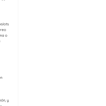
xslots
rreo
ema o
e
en
ión, y
y