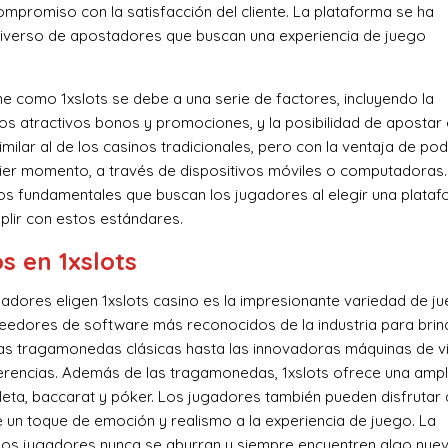
mpromiso con la satisfacción del cliente. La plataforma se ha
diverso de apostadores que buscan una experiencia de juego
ne como 1xslots se debe a una serie de factores, incluyendo la
los atractivos bonos y promociones, y la posibilidad de apostar
milar al de los casinos tradicionales, pero con la ventaja de po
uier momento, a través de dispositivos móviles o computadoras.
os fundamentales que buscan los jugadores al elegir una plata
plir con estos estándares.
s en 1xslots
ugadores eligen 1xslots casino es la impresionante variedad de j
eedores de software más reconocidos de la industria para brin
 las tragamonedas clásicas hasta las innovadoras máquinas de v
ferencias. Además de las tragamonedas, 1xslots ofrece una ampl
leta, baccarat y póker. Los jugadores también pueden disfrutar
e un toque de emoción y realismo a la experiencia de juego. La
 los jugadores nunca se aburran y siempre encuentren algo nue