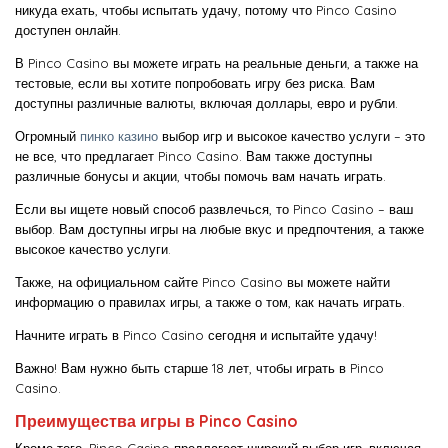
никуда ехать, чтобы испытать удачу, потому что Pinco Casino
доступен онлайн.
В Pinco Casino вы можете играть на реальные деньги, а также на
тестовые, если вы хотите попробовать игру без риска. Вам
доступны различные валюты, включая доллары, евро и рубли.
Огромный
пинко казино
выбор игр и высокое качество услуги – это
не все, что предлагает Pinco Casino. Вам также доступны
различные бонусы и акции, чтобы помочь вам начать играть.
Если вы ищете новый способ развлечься, то Pinco Casino – ваш
выбор. Вам доступны игры на любые вкус и предпочтения, а также
высокое качество услуги.
Также, на официальном сайте Pinco Casino вы можете найти
информацию о правилах игры, а также о том, как начать играть.
Начните играть в Pinco Casino сегодня и испытайте удачу!
Важно! Вам нужно быть старше 18 лет, чтобы играть в Pinco
Casino.
Преимущества игры в Pinco Casino