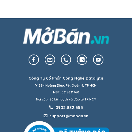
Công Ty Cổ Phần Công Nghệ Datalytis
384 Hoàng Diệu, P6, Quận 4, TP.HCM
MST: 0315631760
Nơi cấp: Sở kế hoạch và đầu tư TP.HCM
0902.882.355
support@moban.vn