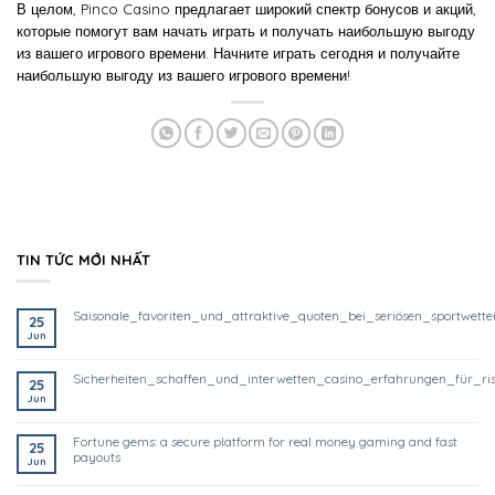
В целом, Pinco Casino предлагает широкий спектр бонусов и акций,
которые помогут вам начать играть и получать наибольшую выгоду
из вашего игрового времени. Начните играть сегодня и получайте
наибольшую выгоду из вашего игрового времени!
TIN TỨC MỚI NHẤT
saisonale_favoriten_und_attraktive_quoten_bei_seriösen_sportwett
25
Jun
sicherheiten_schaffen_und_interwetten_casino_erfahrungen_für_ri
25
Jun
fortune gems: a secure platform for real money gaming and fast
25
payouts
Jun