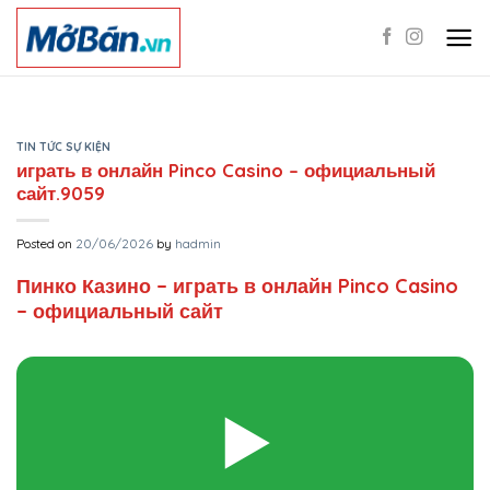
Skip
to
content
TIN TỨC SỰ KIỆN
играть в онлайн Pinco Casino – официальный
сайт.9059
Posted on
20/06/2026
by
hadmin
Пинко Казино – играть в онлайн Pinco Casino
– официальный сайт
▶️