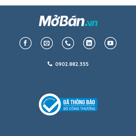
0902.882.355