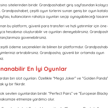
ino sitelerinden biridir. Grandpashabet giriş sayfasından kolayc
iz. Grandpashabet, çeşitli oyun türlerini sunan geniş bir oyun katalo
ayfası, kullanıcıların rahatça oyunları seçip oynayabileceği tasarımı
n bu platform, güvenli para transferi ve hızlı yatırımlar için öne
a hesabınızı oluşturabilir ve oyunları deneyebilirsiniz. Grandpash
ançlarımıza güvenebilirsiniz.
şitli ödeme seçenekleri ile bilinen bir platformdur. Grandpashabe
mlerinizi artırabilirsiniz. Grandpasha, güvenli bir ortamda oyun
iz.
anabilir En İyi Oyunlar
dan biri slot oyunları. Özellikle “Mega Joker” ve “Golden Panda”
iyi bir fikirdir.
 sevilen oyunlardan biridir. “Perfect Pairs” ve “European Blackj
maksimize etmenize yardımcı olur.