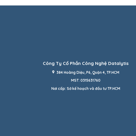
Công Ty Cổ Phần Công Nghệ Datalytis
384 Hoàng Diệu, P6, Quận 4, TP.HCM
MST: 0315631760
Nơi cấp: Sở kế hoạch và đầu tư TP.HCM