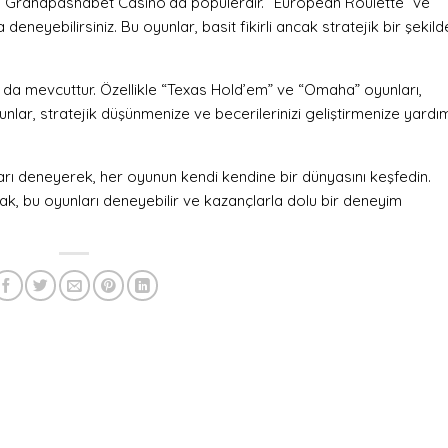
 Grandpashabet Casino’da popülerdir. “European Roulette” ve
deneyebilirsiniz. Bu oyunlar, basit fikirli ancak stratejik bir şekild
da mevcuttur. Özellikle “Texas Hold’em” ve “Omaha” oyunları,
nlar, stratejik düşünmenize ve becerilerinizi geliştirmenize yardı
rı deneyerek, her oyunun kendi kendine bir dünyasını keşfedin.
, bu oyunları deneyebilir ve kazançlarla dolu bir deneyim