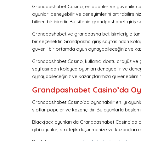
Grandpashabet Casino, en popüler ve güvenilir cas
oyunları deneyebilir ve deneyimlerini artırabilirsin
bilinen bir isimdir. Bu sitenin grandpashabet giriş s
Grandpashabet ve grandpasha bet isimleriyle tanına
bir seçenektir. Grandpasha giriş sayfasından kolayc
güvenli bir ortamda oyun oynayabileceğiniz ve kaz
Grandpashabet Casino, kullanıcı dostu arayüz ve çe
sayfasından kolayca oyunları deneyebilir ve deneyi
oynayabileceğiniz ve kazançlarımıza güvenebilirsin
Grandpashabet Casino’da Oyn
Grandpashabet Casino’da oynanabilir en iyi oyunlar
slotlar popüler ve kazançlıdır. Bu oyunlarla başlamak 
Blackjack oyunları da Grandpashabet Casino’da çok
gibi oyunlar, stratejik düşünmenize ve kazançları 