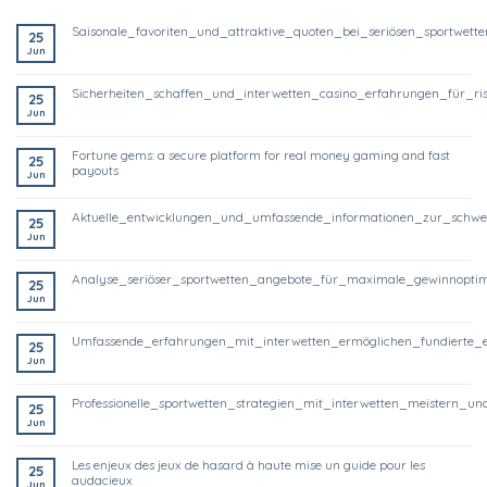
saisonale_favoriten_und_attraktive_quoten_bei_seriösen_sportwett
25
Jun
sicherheiten_schaffen_und_interwetten_casino_erfahrungen_für_ri
25
Jun
fortune gems: a secure platform for real money gaming and fast
25
payouts
Jun
aktuelle_entwicklungen_und_umfassende_informationen_zur_schwe
25
Jun
analyse_seriöser_sportwetten_angebote_für_maximale_gewinnoptim
25
Jun
umfassende_erfahrungen_mit_interwetten_ermöglichen_fundierte_
25
Jun
professionelle_sportwetten_strategien_mit_interwetten_meistern
25
Jun
les enjeux des jeux de hasard à haute mise un guide pour les
25
audacieux
Jun