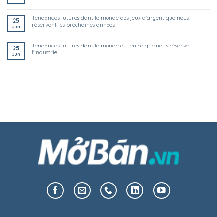
tendances futures dans le monde des jeux d'argent que nous
25
réservent les prochaines années
Jun
tendances futures dans le monde du jeu ce que nous réserve
25
l'industrie
Jun