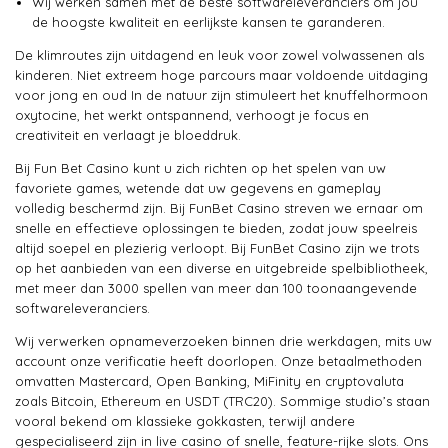
Wij werken samen met de beste softwareleveranciers om jou
de hoogste kwaliteit en eerlijkste kansen te garanderen.
De klimroutes zijn uitdagend en leuk voor zowel volwassenen als
kinderen. Niet extreem hoge parcours maar voldoende uitdaging
voor jong en oud In de natuur zijn stimuleert het knuffelhormoon
oxytocine, het werkt ontspannend, verhoogt je focus en
creativiteit en verlaagt je bloeddruk.
Bij Fun Bet Casino kunt u zich richten op het spelen van uw
favoriete games, wetende dat uw gegevens en gameplay
volledig beschermd zijn. Bij FunBet Casino streven we ernaar om
snelle en effectieve oplossingen te bieden, zodat jouw speelreis
altijd soepel en plezierig verloopt. Bij FunBet Casino zijn we trots
op het aanbieden van een diverse en uitgebreide spelbibliotheek,
met meer dan 3000 spellen van meer dan 100 toonaangevende
softwareleveranciers.
Wij verwerken opnameverzoeken binnen drie werkdagen, mits uw
account onze verificatie heeft doorlopen. Onze betaalmethoden
omvatten Mastercard, Open Banking, MiFinity en cryptovaluta
zoals Bitcoin, Ethereum en USDT (TRC20). Sommige studio’s staan
vooral bekend om klassieke gokkasten, terwijl andere
gespecialiseerd zijn in live casino of snelle, feature-rijke slots. Ons