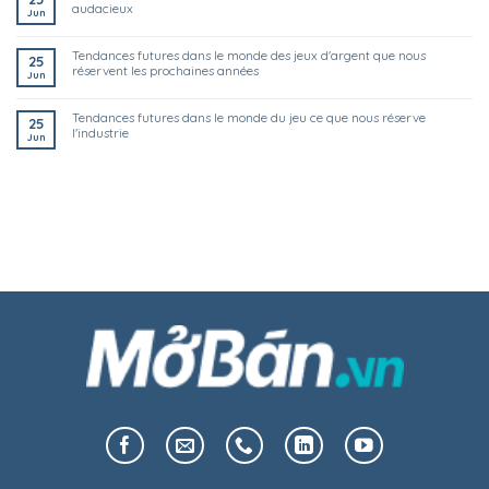
audacieux
Jun
tendances futures dans le monde des jeux d'argent que nous
25
réservent les prochaines années
Jun
tendances futures dans le monde du jeu ce que nous réserve
25
l'industrie
Jun