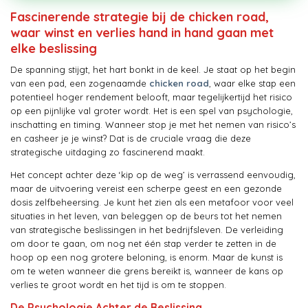
Fascinerende strategie bij de chicken road,
waar winst en verlies hand in hand gaan met
elke beslissing
De spanning stijgt, het hart bonkt in de keel. Je staat op het begin
van een pad, een zogenaamde
chicken road
, waar elke stap een
potentieel hoger rendement belooft, maar tegelijkertijd het risico
op een pijnlijke val groter wordt. Het is een spel van psychologie,
inschatting en timing. Wanneer stop je met het nemen van risico’s
en casheer je je winst? Dat is de cruciale vraag die deze
strategische uitdaging zo fascinerend maakt.
Het concept achter deze ‘kip op de weg’ is verrassend eenvoudig,
maar de uitvoering vereist een scherpe geest en een gezonde
dosis zelfbeheersing. Je kunt het zien als een metafoor voor veel
situaties in het leven, van beleggen op de beurs tot het nemen
van strategische beslissingen in het bedrijfsleven. De verleiding
om door te gaan, om nog net één stap verder te zetten in de
hoop op een nog grotere beloning, is enorm. Maar de kunst is
om te weten wanneer die grens bereikt is, wanneer de kans op
verlies te groot wordt en het tijd is om te stoppen.
De Psychologie Achter de Beslissing