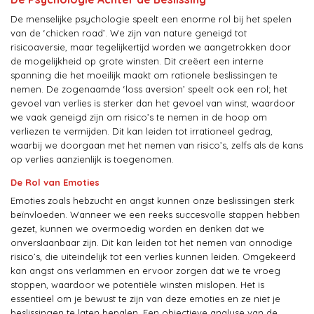
De menselijke psychologie speelt een enorme rol bij het spelen
van de ‘chicken road’. We zijn van nature geneigd tot
risicoaversie, maar tegelijkertijd worden we aangetrokken door
de mogelijkheid op grote winsten. Dit creëert een interne
spanning die het moeilijk maakt om rationele beslissingen te
nemen. De zogenaamde ‘loss aversion’ speelt ook een rol; het
gevoel van verlies is sterker dan het gevoel van winst, waardoor
we vaak geneigd zijn om risico’s te nemen in de hoop om
verliezen te vermijden. Dit kan leiden tot irrationeel gedrag,
waarbij we doorgaan met het nemen van risico’s, zelfs als de kans
op verlies aanzienlijk is toegenomen.
De Rol van Emoties
Emoties zoals hebzucht en angst kunnen onze beslissingen sterk
beïnvloeden. Wanneer we een reeks succesvolle stappen hebben
gezet, kunnen we overmoedig worden en denken dat we
onverslaanbaar zijn. Dit kan leiden tot het nemen van onnodige
risico’s, die uiteindelijk tot een verlies kunnen leiden. Omgekeerd
kan angst ons verlammen en ervoor zorgen dat we te vroeg
stoppen, waardoor we potentiële winsten mislopen. Het is
essentieel om je bewust te zijn van deze emoties en ze niet je
beslissingen te laten bepalen. Een objectieve analyse van de