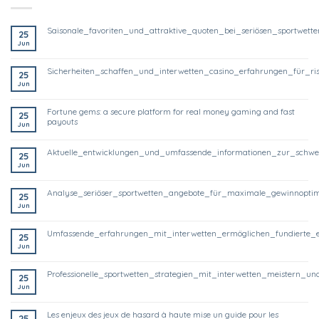
saisonale_favoriten_und_attraktive_quoten_bei_seriösen_sportwett
25
Jun
sicherheiten_schaffen_und_interwetten_casino_erfahrungen_für_ri
25
Jun
fortune gems: a secure platform for real money gaming and fast
25
payouts
Jun
aktuelle_entwicklungen_und_umfassende_informationen_zur_schwe
25
Jun
analyse_seriöser_sportwetten_angebote_für_maximale_gewinnoptim
25
Jun
umfassende_erfahrungen_mit_interwetten_ermöglichen_fundierte_
25
Jun
professionelle_sportwetten_strategien_mit_interwetten_meistern
25
Jun
les enjeux des jeux de hasard à haute mise un guide pour les
25