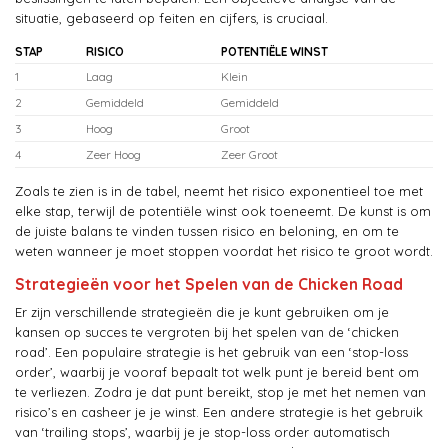
situatie, gebaseerd op feiten en cijfers, is cruciaal.
STAP
RISICO
POTENTIËLE WINST
1
Laag
Klein
2
Gemiddeld
Gemiddeld
3
Hoog
Groot
4
Zeer Hoog
Zeer Groot
Zoals te zien is in de tabel, neemt het risico exponentieel toe met
elke stap, terwijl de potentiële winst ook toeneemt. De kunst is om
de juiste balans te vinden tussen risico en beloning, en om te
weten wanneer je moet stoppen voordat het risico te groot wordt.
Strategieën voor het Spelen van de Chicken Road
Er zijn verschillende strategieën die je kunt gebruiken om je
kansen op succes te vergroten bij het spelen van de ‘chicken
road’. Een populaire strategie is het gebruik van een ‘stop-loss
order’, waarbij je vooraf bepaalt tot welk punt je bereid bent om
te verliezen. Zodra je dat punt bereikt, stop je met het nemen van
risico’s en casheer je je winst. Een andere strategie is het gebruik
van ‘trailing stops’, waarbij je je stop-loss order automatisch