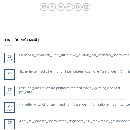
TIN TỨC MỚI NHẤT
saisonale_favoriten_und_attraktive_quoten_bei_seriösen_sportwett
25
Jun
sicherheiten_schaffen_und_interwetten_casino_erfahrungen_für_ri
25
Jun
fortune gems: a secure platform for real money gaming and fast
25
payouts
Jun
aktuelle_entwicklungen_und_umfassende_informationen_zur_schwe
25
Jun
analyse_seriöser_sportwetten_angebote_für_maximale_gewinnoptim
25
Jun