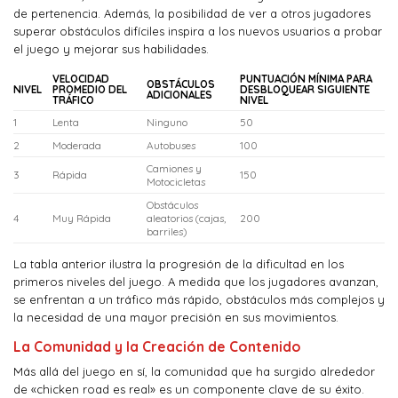
de pertenencia. Además, la posibilidad de ver a otros jugadores
superar obstáculos difíciles inspira a los nuevos usuarios a probar
el juego y mejorar sus habilidades.
VELOCIDAD
PUNTUACIÓN MÍNIMA PARA
OBSTÁCULOS
NIVEL
PROMEDIO DEL
DESBLOQUEAR SIGUIENTE
ADICIONALES
TRÁFICO
NIVEL
1
Lenta
Ninguno
50
2
Moderada
Autobuses
100
Camiones y
3
Rápida
150
Motocicletas
Obstáculos
4
Muy Rápida
aleatorios (cajas,
200
barriles)
La tabla anterior ilustra la progresión de la dificultad en los
primeros niveles del juego. A medida que los jugadores avanzan,
se enfrentan a un tráfico más rápido, obstáculos más complejos y
la necesidad de una mayor precisión en sus movimientos.
La Comunidad y la Creación de Contenido
Más allá del juego en sí, la comunidad que ha surgido alrededor
de «chicken road es real» es un componente clave de su éxito.