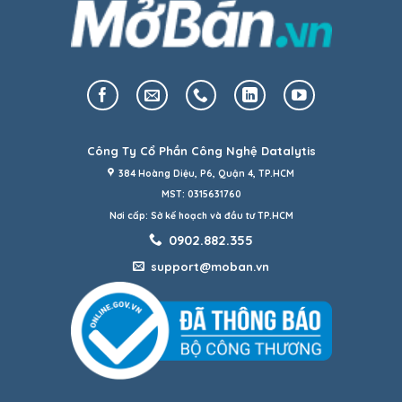
Công Ty Cổ Phần Công Nghệ Datalytis
384 Hoàng Diệu, P6, Quận 4, TP.HCM
MST: 0315631760
Nơi cấp: Sở kế hoạch và đầu tư TP.HCM
0902.882.355
support@moban.vn