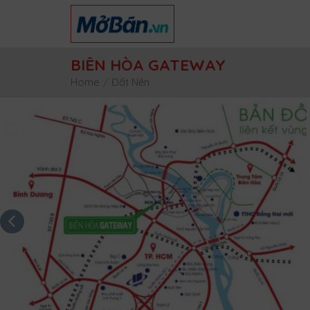
Skip
to
content
BIÊN HÒA GATEWAY
Home
/
Đất Nền