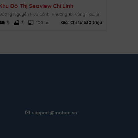
Khu Đô Thị Seaview Chí Linh
Đường Nguyễn Hữu Cảnh, Phường 10, Vũng Tàu, Bà Rịa Vũng Tàu.
3
3
100 ha
Giá:
Chỉ từ 630 triệu
support@moban.vn