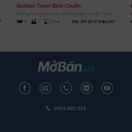
Golden Town Bình Chuẩn
hị xã Bến Cát, Bình Dương.
Đường Thủ Khoa Huân, Phường Bình Chuẩn, Thuận An, Bình Dương.
²
2
1
8 ha
Giá:
Chỉ từ 17 triệu/m²
0902.882.355