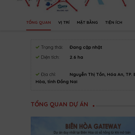
TỔNG QUAN
VỊ TRÍ
MẶT BẰNG
TIỆN ÍCH
Trạng thái:
Đang cập nhật
Diện tích:
2.6 ha
Địa chỉ:
Nguyễn Thị Tồn, Hóa An, TP. 
Hòa, tỉnh Đồng Nai
TỔNG QUAN DỰ ÁN