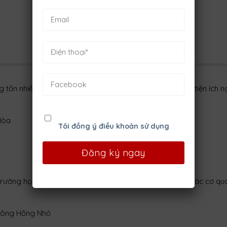
g tốn nhiều thời gian, công sức để tiếp cận với chuỗi các tiện ích 
Hòa
Tôi đồng ý điều khoản sử dụng
rường học, chợ, công viên cây xanh, siêu thị, bệnh viện, các cơ qu
 Bông Hồng Nhỏ