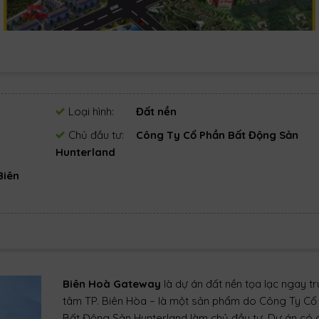
Loại hình:
Đất nền
Chủ đầu tư:
Công Ty Cổ Phần Bất Động Sản
Hunterland
Biên
Biên Hoà Gateway
là dự án đất nền tọa lạc ngay t
tâm TP. Biên Hòa – là một sản phẩm do Công Ty Cổ
Bất Động Sản Hunterland làm chủ đầu tư. Dự án có 