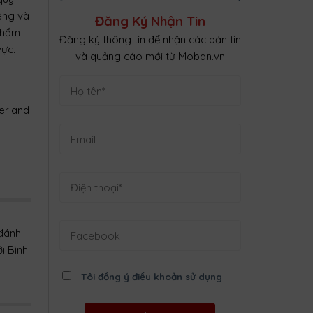
êng và
Đăng Ký Nhận Tin
phẩm
Đăng ký thông tin để nhận các bản tin
vực.
và quảng cáo mới từ Moban.vn
erland
 đánh
i Bình
Tôi đồng ý điều khoản sử dụng