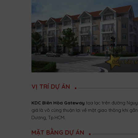
VỊ TRÍ DỰ ÁN
KDC Biên Hòa Gateway
tọa lạc trên đường Nguyễ
giá là vô cùng thuận lợi về mặt giao thông khi g
Dương, Tp.HCM.
MẶT BẰNG DỰ ÁN