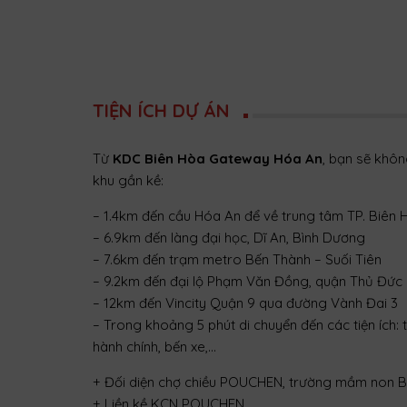
TIỆN ÍCH DỰ ÁN
Từ
KDC Biên Hòa Gateway Hóa An
, bạn sẽ khôn
khu gần kề:
– 1.4km đến cầu Hóa An để về trung tâm TP. Biên 
– 6.9km đến làng đại học, Dĩ An, Bình Dương
– 7.6km đến trạm metro Bến Thành – Suối Tiên
– 9.2km đến đại lộ Phạm Văn Đồng, quận Thủ Đức
– 12km đến Vincity Quận 9 qua đường Vành Đai 3
– Trong khoảng 5 phút di chuyển đến các tiện ích: t
hành chính, bến xe,…
+ Đối diện chợ chiều POUCHEN, trường mầm non
+ Liền kề KCN POUCHEN