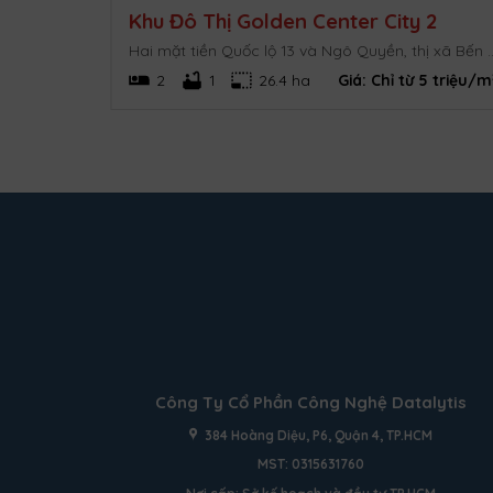
Khu Đô Thị Golden Center City 2
Xã Phước Diêm & xã Cà Ná, huyện Thuận Nam, tỉnh Ninh Thuận.
Hai mặt tiền Quốc lộ 13 và Ngô Quyền, t
7 triệu/m²
2
1
26.4 ha
Giá:
Chỉ từ 5 triệu/m
Công Ty Cổ Phần Công Nghệ Datalytis
384 Hoàng Diệu, P6, Quận 4, TP.HCM
MST: 0315631760