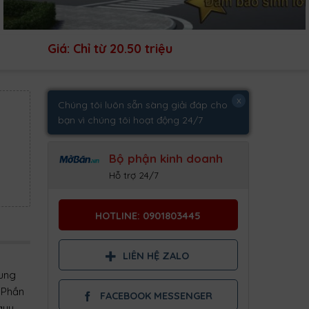
Giá: Chỉ từ 20.50 triệu
x
Chúng tôi luôn sẵn sàng giải đáp cho
bạn vì chúng tôi hoạt động 24/7
Bộ phận kinh doanh
Hỗ trợ 24/7
HOTLINE: 0901803445
LIÊN HỆ ZALO
rung
 Phần
FACEBOOK MESSENGER
quy