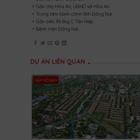
+ Gần chợ Hóa An, UBND xã Hóa An
+ Trung tâm hành chính tỉnh Đồng Nai
+ Gần siêu thị Big C Tân Hiệp
+ Bệnh Viện Đồng Nai
DỰ ÁN LIÊN QUAN
SẮP MỞ BÁN