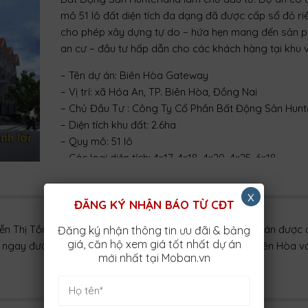
mô 51 lô đất diện tích đa dạng đã được cấp sổ đỏ ri
cho phép xây dựng tự do – hứa hẹn mang đến sản 
an cư – đầu tư hấp dẫn cho các khách hàng tại khu 
– Tên dự án: Biên Hòa Gateway
– Vị trí: xã Hóa An, TP. Biên Hòa, Đồng Nai
– Chủ Đầu Tư : Công Ty Cổ Phần Bất Động Sản Hunt
– Diện tích khu đất: 2.6ha
– Quy mô: 51 lô
– Các loại diện tích: 4×17, 4×18, 4×20, 4×25, 6×18,…
– Tình trạng pháp lý: đã được cấp sổ đỏ từng lô
– Ngân hàng bảo lãnh: TPBank và ACB
x
ĐĂNG KÝ NHẬN BÁO TỪ CĐT
n Thị Tồn, Hóa An, TP. Biên Hòa, tỉnh Đồng Nai. Vị trí dự án được
Đăng ký nhận thông tin ưu đãi & bảng
giá, căn hộ xem giá tốt nhất dự án
ần ngay đường QL 1K – tuyến đường huyết mạch nối TP. Biên Hòa vớ
mới nhất tại Moban.vn