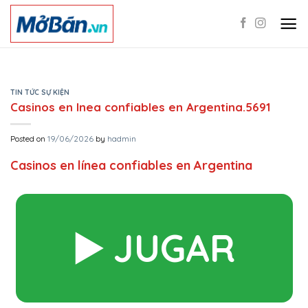
Skip
to
content
TIN TỨC SỰ KIỆN
Casinos en lnea confiables en Argentina.5691
Posted on
19/06/2026
by
hadmin
Casinos en línea confiables en Argentina
▶️ JUGAR