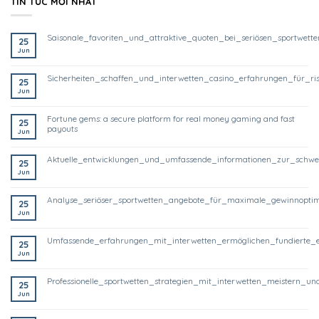
TIN TỨC MỚI NHẤT
saisonale_favoriten_und_attraktive_quoten_bei_seriösen_sportwett
25
Jun
sicherheiten_schaffen_und_interwetten_casino_erfahrungen_für_ri
25
Jun
fortune gems: a secure platform for real money gaming and fast
25
payouts
Jun
aktuelle_entwicklungen_und_umfassende_informationen_zur_schwe
25
Jun
analyse_seriöser_sportwetten_angebote_für_maximale_gewinnoptim
25
Jun
umfassende_erfahrungen_mit_interwetten_ermöglichen_fundierte_
25
Jun
professionelle_sportwetten_strategien_mit_interwetten_meistern
25
Jun