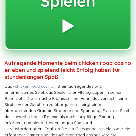
Spielen
▶️
Aufregende Momente beim chicken road casino
erleben und spielend leicht Erfolg haben für
stundenlangen Spaß
Das «
chicken road casino
» ist ein aufregendes und
unterhaltsames Spiel, das Spieler aller Altersgruppen in seinen
Bann zieht. Die einfache Prämisse – ein Huhn, das versucht, eine
Straße voller Gefahren zu überqueren – birgt einen
überraschenden Grad an Strategie und Spannung. Es ist ein Spiel,
das sowohl schnelle Reflexe als auch sorgfältige Planung
erfordert, und bietet stundenlangen Spaß und
Herausforderungen. Egal, ob Sie ein Gelegenheitsspieler oder ein
erfahrener Gamer sind, das «chicken road casino» wird Sie