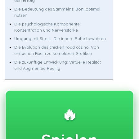
den Erfolg
Die Bedeutung des Sammelns: Boni optimal
nutzen
Die psychologische Komponente:
Konzentration und Nervenstärke
Umgang mit Stress: Die innere Ruhe bewahren
Die Evolution des chicken road casino: Von
einfachen Pixeln zu komplexen Grafiken
Die zukünftige Entwicklung: Virtuelle Realität
und Augmented Reality
🔥