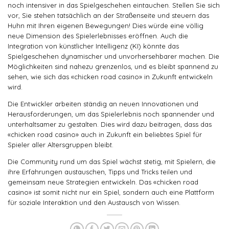
noch intensiver in das Spielgeschehen eintauchen. Stellen Sie sich
vor, Sie stehen tatsächlich an der Straßenseite und steuern das
Huhn mit Ihren eigenen Bewegungen! Dies würde eine völlig
neue Dimension des Spielerlebnisses eröffnen. Auch die
Integration von künstlicher Intelligenz (KI) könnte das
Spielgeschehen dynamischer und unvorhersehbarer machen. Die
Möglichkeiten sind nahezu grenzenlos, und es bleibt spannend zu
sehen, wie sich das «chicken road casino» in Zukunft entwickeln
wird.
Die Entwickler arbeiten ständig an neuen Innovationen und
Herausforderungen, um das Spielerlebnis noch spannender und
unterhaltsamer zu gestalten. Dies wird dazu beitragen, dass das
«chicken road casino» auch in Zukunft ein beliebtes Spiel für
Spieler aller Altersgruppen bleibt.
Die Community rund um das Spiel wächst stetig, mit Spielern, die
ihre Erfahrungen austauschen, Tipps und Tricks teilen und
gemeinsam neue Strategien entwickeln. Das «chicken road
casino» ist somit nicht nur ein Spiel, sondern auch eine Plattform
für soziale Interaktion und den Austausch von Wissen.