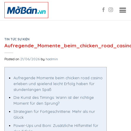
Skip
to
content
TIN TỨC SỰ KIỆN
Aufregende_Momente_beim_chicken_road_casino_
Posted on
21/06/2026
by
hadmin
Aufregende Momente beim chicken road casino
erleben und spielend leicht Erfolg haben für
stundenlangen Spaß
Die Kunst des Timings: Wann ist der richtige
Moment für den Sprung?
Strategien für Fortgeschrittene: Mehr als nur
Glück
Power-Ups und Boni: Zusätzliche Hilfsmittel für