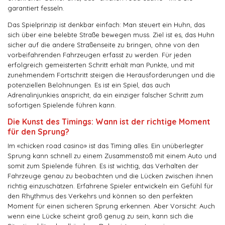
garantiert fesseln.
Das Spielprinzip ist denkbar einfach: Man steuert ein Huhn, das
sich über eine belebte Straße bewegen muss. Ziel ist es, das Huhn
sicher auf die andere Straßenseite zu bringen, ohne von den
vorbeifahrenden Fahrzeugen erfasst zu werden. Für jeden
erfolgreich gemeisterten Schritt erhält man Punkte, und mit
zunehmendem Fortschritt steigen die Herausforderungen und die
potenziellen Belohnungen. Es ist ein Spiel, das auch
Adrenalinjunkies anspricht, da ein einziger falscher Schritt zum
sofortigen Spielende führen kann.
Die Kunst des Timings: Wann ist der richtige Moment
für den Sprung?
Im «chicken road casino» ist das Timing alles. Ein unüberlegter
Sprung kann schnell zu einem Zusammenstoß mit einem Auto und
somit zum Spielende führen. Es ist wichtig, das Verhalten der
Fahrzeuge genau zu beobachten und die Lücken zwischen ihnen
richtig einzuschätzen. Erfahrene Spieler entwickeln ein Gefühl für
den Rhythmus des Verkehrs und können so den perfekten
Moment für einen sicheren Sprung erkennen. Aber Vorsicht: Auch
wenn eine Lücke scheint groß genug zu sein, kann sich die