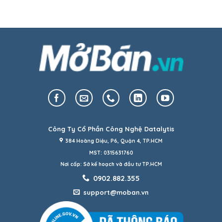
Công Ty Cổ Phần Công Nghệ Datalytis
384 Hoàng Diệu, P6, Quận 4, TP.HCM
MST: 0315631760
Nơi cấp: Sở kế hoạch và đầu tư TP.HCM
0902.882.355
support@moban.vn