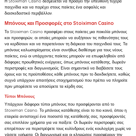
Η Stoiximan Casino δεσμεύεται να προάγει την υπεύθυνη τυχερά
παιχνίδια και να παρέχει στους παίκτες ένα ασφαλές και
διασκεδαστικό περιβάλλον.
Μπόνους και Προσφορές στο Stoiximan Casino
Το Stoiximan Casino προσφέρει στους παίκτες μια ποικιλία μπόνους
και προσφορών, οι οποίες μπορούν να αυξήσουν τις πιθανότητες τους
να κερδίσουν και να παρατείνουν τη διάρκεια του παιχνιδιού τους. Τα
μπόνους καλωσορίσματος είναι συνήθως διαθέσιμα για τους νέους
παίκτες, ενώ οι υπάρχοντες παίκτες μπορούν να επωφεληθούν από
διάφορες προωθητικές ενέργειες, όπως μπόνους κατάθεσης, δωρεάν
περιστροφές και διαγωνισμούς. Είναι σημαντικό να διαβάσετε τους
όρους και τις προϋποθέσεις κάθε μπόνους πριν το διεκδικήσετε, καθώς
συχνά υπάρχουν απαιτήσεις στοιχηματισμού που πρέπει να πληροίτε
πριν μπορέσετε να αποσύρετε τα κέρδη σας.
Τύποι Μπόνους
Υπάρχουν διάφοροι τύποι μπόνους που προσφέρονται από το
Stoiximan Casino. Το μπόνους κατάθεσης είναι το πιο κοινό, όπου η
εταιρεία αντιστοιχεί ένα ποσοστό της κατάθεσής σας, προσφέροντάς
σας επιπλέον χρήματα για να παίξετε. Οι δωρεάν περιστροφές σας
επιτρέπουν να περιστρέψετε τους κυλίνδρους ενός κουλοχέρη χωρίς να
χάσετε χρήματα. Οι διαγωνισμοί και οι κληρώσεις προσφέρουν την