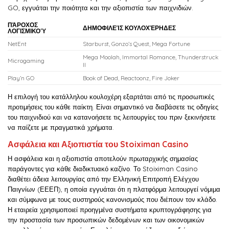
GO, εγγυάται την ποιότητα και την αξιοπιστία των παιχνιδιών.
ΠΆΡΟΧΟΣ
ΔΗΜΟΦΙΛΕΊΣ ΚΟΥΛΟΧΈΡΗΔΕΣ
ΛΟΓΙΣΜΙΚΟΎ
NetEnt
Starburst, Gonzo’s Quest, Mega Fortune
Mega Moolah, Immortal Romance, Thunderstruck
Microgaming
II
Play’n GO
Book of Dead, Reactoonz, Fire Joker
Η επιλογή του κατάλληλου κουλοχέρη εξαρτάται από τις προσωπικές
προτιμήσεις του κάθε παίκτη. Είναι σημαντικό να διαβάσετε τις οδηγίες
του παιχνιδιού και να κατανοήσετε τις λειτουργίες του πριν ξεκινήσετε
να παίζετε με πραγματικά χρήματα.
Ασφάλεια και Αξιοπιστία του Stoiximan Casino
Η ασφάλεια και η αξιοπιστία αποτελούν πρωταρχικής σημασίας
παράγοντες για κάθε διαδικτυακό καζίνο. Το Stoiximan Casino
διαθέτει άδεια λειτουργίας από την Ελληνική Επιτροπή Ελέγχου
Παιγνίων (ΕΕΕΠ), η οποία εγγυάται ότι η πλατφόρμα λειτουργεί νόμιμα
και σύμφωνα με τους αυστηρούς κανονισμούς που διέπουν τον κλάδο.
Η εταιρεία χρησιμοποιεί προηγμένα συστήματα κρυπτογράφησης για
την προστασία των προσωπικών δεδομένων και των οικονομικών