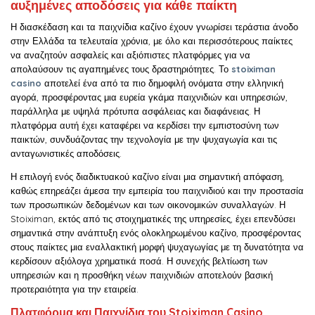
αυξημένες αποδόσεις για κάθε παίκτη
Η διασκέδαση και τα παιχνίδια καζίνο έχουν γνωρίσει τεράστια άνοδο
στην Ελλάδα τα τελευταία χρόνια, με όλο και περισσότερους παίκτες
να αναζητούν ασφαλείς και αξιόπιστες πλατφόρμες για να
απολαύσουν τις αγαπημένες τους δραστηριότητες. Το
stoiximan
casino
αποτελεί ένα από τα πιο δημοφιλή ονόματα στην ελληνική
αγορά, προσφέροντας μια ευρεία γκάμα παιχνιδιών και υπηρεσιών,
παράλληλα με υψηλά πρότυπα ασφάλειας και διαφάνειας. Η
πλατφόρμα αυτή έχει καταφέρει να κερδίσει την εμπιστοσύνη των
παικτών, συνδυάζοντας την τεχνολογία με την ψυχαγωγία και τις
ανταγωνιστικές αποδόσεις.
Η επιλογή ενός διαδικτυακού καζίνο είναι μια σημαντική απόφαση,
καθώς επηρεάζει άμεσα την εμπειρία του παιχνιδιού και την προστασία
των προσωπικών δεδομένων και των οικονομικών συναλλαγών. Η
Stoiximan, εκτός από τις στοιχηματικές της υπηρεσίες, έχει επενδύσει
σημαντικά στην ανάπτυξη ενός ολοκληρωμένου καζίνο, προσφέροντας
στους παίκτες μια εναλλακτική μορφή ψυχαγωγίας με τη δυνατότητα να
κερδίσουν αξιόλογα χρηματικά ποσά. Η συνεχής βελτίωση των
υπηρεσιών και η προσθήκη νέων παιχνιδιών αποτελούν βασική
προτεραιότητα για την εταιρεία.
Πλατφόρμα και Παιχνίδια του Stoiximan Casino