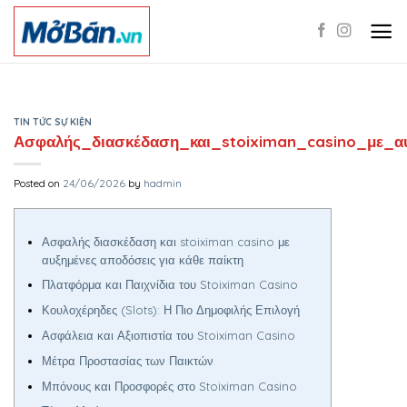
Skip
to
content
TIN TỨC SỰ KIỆN
Ασφαλής_διασκέδαση_και_stoiximan_casino_με_α
Posted on
24/06/2026
by
hadmin
Ασφαλής διασκέδαση και stoiximan casino με
αυξημένες αποδόσεις για κάθε παίκτη
Πλατφόρμα και Παιχνίδια του Stoiximan Casino
Κουλοχέρηδες (Slots): Η Πιο Δημοφιλής Επιλογή
Ασφάλεια και Αξιοπιστία του Stoiximan Casino
Μέτρα Προστασίας των Παικτών
Μπόνους και Προσφορές στο Stoiximan Casino