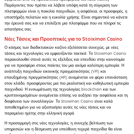
Παράγοντες που πρέπει να λάβετε υπόψη κατά τη σύγκριση των
πλατφορμών είναι η ποικιλία παιχνιδιών, η ασφάλεια, οι προσφορές, η
υποστήριξη πελατών και η ευκολία χρήσης. Είναι σημαντικό να κάνετε
την έρευνά σας και να επιλέξετε μια πλατφόρμα που να πληροί τις
απαιτήσεις σας.
Νέες Τάσεις και Προοπτικές για το Stoiximan Casino
Ο κόσμος των διαδικτυακών καζίνο εξελίσσεται συνεχώς, με νέες
τάσεις και τεχνολογίες να εμφανίζονται τακτικά. Το Stoiximan Casino
παρακολουθεί στενά αυτές τις εξελίξεις και επενδύει στην καινοτομία
για να προσφέρει στους παίκτες του μια ακόμα καλύτερη εμπειρία. Η
ανάπτυξη παιχνιδιών εικονικής πραγματικότητας (VR) και
επαυξημένης πραγματικότητας (AR) αναμένεται να φέρει επανάσταση
στον κλάδο, προσφέροντας μια πιο ρεαλιστική και καθηλωτική εμπειρία
παιχνιδιού. Η ενσωμάτωση της τεχνολογίας blockchain και των
κρυπτονομισμάτων αναμένεται επίσης να αυξήσει την ασφάλεια και τη
διαφάνεια των συναλλαγών. Το Stoiximan Casino είναι καλά
τοποθετημένο για να αξιοποιήσει αυτές τις νέες τάσεις και να
παραμείνει ηγέτης στην ελληνική αγορά.
Η προσαρμογή στις νέες τεχνολογίες, η συνεχής βελτίωση των
υπηρεσιών και η δέσμευση για υπεύθυνη τυχερά παιχνίδια θα είναι